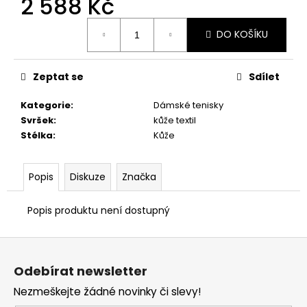
2 588 Kč
č
u
Měrná
j
DO KOŠÍKU
cena:
e
m
e
Zeptat se
Sdílet
Kategorie
:
Dámské tenisky
DÁMSKÉ
Svršek
:
kůže textil
ŽABKY
Stélka
:
Kůže
TAMARIS
1-
27509-
46
Popis
Diskuze
Značka
001
BLACK
Popis produktu není dostupný
1
328
Kč
Z
Původně:
á
1
Odebírat newsletter
898
p
Kč
Nezmeškejte žádné novinky či slevy!
a