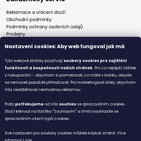
Reklamace a vrácení zboží
Obchodní podmínky
Podmínky ochrany osobních údajů
Prodejny
Kontakty
Nastavení cookies: Aby web fungoval jak má
Značky
Tyto webové stránky používají
soubory cookies
pro zajištění
funkčnosti a bezpečnosti našich stránek.
Pro co nejlepší zážitek
Blog
z nakupování - abychom si pamatovali, co máte v košíku, abyste
se nemuseli pokaždé přihlašovat. Pro marketingové účely, abychom
Ze starých bot staronové
Vás neobtěžovali nevhodnou reklamou.
6.2.2026
Proto
potřebujeme
od Vás
souhlas
se zpracováním cookies.
ARCHIV
Stačí kliknout na tlačítko "Souhlasím" a tímto souhlasíte se
zpracováním všech typů cookies.
Facebook
Své nastavení pro soubory cookies můžete kdykoli změnit. Více
informací
zde
.