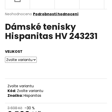
a
j
Průměrné
Neohodnoceno
Podrobnosti hodnocení
í
hodnocení
Dámské tenisky
produktu
t
je
?
Hispanitas HV 243231
0,0
z
5
hvězdiček.
VELIKOST
HLEDAT
D
o
Zvolte variantu
p
Kód:
Zvolte variantu
o
Značka:
Hispanitas
r
u
3 698 Kč
–30 %