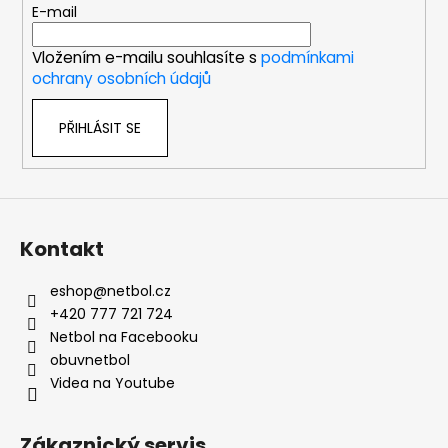
t
E-mail
í
Vložením e-mailu souhlasíte s
podmínkami
ochrany osobních údajů
PŘIHLÁSIT SE
Kontakt
eshop
@
netbol.cz
+420 777 721 724
Netbol na Facebooku
obuvnetbol
Videa na Youtube
Zákaznický servis