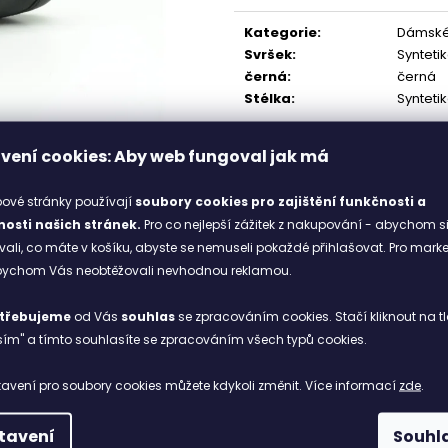
001 BLACK
1 898 Kč
cena:
1 328 Kč
Kategorie
:
Dámské 
Původně:
1 898 Kč
Svršek
:
Synteti
černá
:
černá
Stélka
:
Synteti
vení cookies: Aby web fungoval jak má
ové stránky používají
soubory cookies
pro zajištění funkčnosti a
osti našich stránek.
Pro co nejlepší zážitek z nakupování - abychom s
li, co máte v košíku, abyste se nemuseli pokaždé přihlašovat. Pro mark
abychom Vás neobtěžovali nevhodnou reklamou.
třebujeme
od Vás
souhlas
se zpracováním cookies. Stačí kliknout na tl
ím" a tímto souhlasíte se zpracováním všech typů cookies.
avení pro soubory cookies můžete kdykoli změnit. Více informací
zde
.
tavení
Souhl