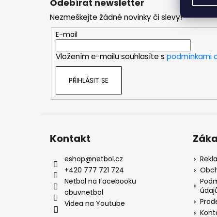
Odebírat newsletter
p
Nezmeškejte žádné novinky či slevy!
a
t
E-mail
í
Vložením e-mailu souhlasíte s
podmínkami o
PŘIHLÁSIT SE
Kontakt
Záka
eshop
@
netbol.cz
Rekl
+420 777 721 724
Obch
Netbol na Facebooku
Podm
údaj
obuvnetbol
Prod
Videa na Youtube
Kont