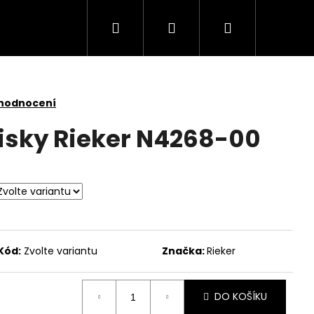
Hledat
Přihlášení
Nákupní
košík
 hodnocení
isky Rieker N4268-00
Kód:
Zvolte variantu
Značka:
Rieker
DO KOŠÍKU