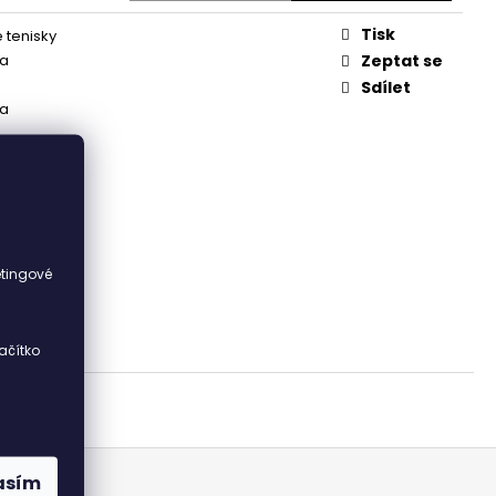
Tisk
tenisky
ka
Zeptat se
Sdílet
ka
i
etingové
ačítko
asím