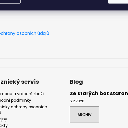
chrany osobních údajů
znický servis
Blog
Ze starých bot staro
amace a vrácení zboží
odní podmínky
6.2.2026
ínky ochrany osobních
ů
ARCHIV
ejny
akty