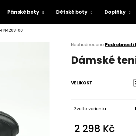
Pánské boty
Dětské boty
Doplňky
er N4268-00
Co potřebujete najít?
Průměrné
Neohodnoceno
Podrobnosti
hodnocení
Dámské ten
produktu
HLEDAT
je
0,0
z
5
Doporučujeme
VELIKOST
hvězdiček.
Zvolte variantu
2 298 Kč
DÁMSKÉ ŽABKY TAMARIS 1-27509-46
PRIMIGI 2418511
Měrná