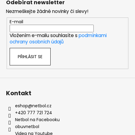
Odebírat newsletter
p
Nezmeškejte žádné novinky či slevy!
a
t
E-mail
í
Vložením e-mailu souhlasíte s
podmínkami
ochrany osobních údajů
PŘIHLÁSIT SE
Kontakt
eshop
@
netbol.cz
+420 777 721 724
Netbol na Facebooku
obuvnetbol
Videa na Youtube