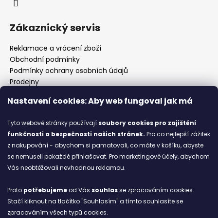
Zákaznický servis
Reklamace a vrácení zboží
Obchodní podmínky
Podmínky ochrany osobních údajů
Prodejny
Kontakty
Nastavení cookies: Aby web fungoval jak má
Značky
Tyto webové stránky používají
soubory cookies
pro zajištění
funkčnosti a bezpečnosti našich stránek.
Pro co nejlepší zážitek
Blog
z nakupování - abychom si pamatovali, co máte v košíku, abyste
se nemuseli pokaždé přihlašovat. Pro marketingové účely, abychom
Ze starých bot staronové
Vás neobtěžovali nevhodnou reklamou.
6.2.2026
Proto
potřebujeme
od Vás
souhlas
se zpracováním cookies.
ARCHIV
Stačí kliknout na tlačítko "Souhlasím" a tímto souhlasíte se
zpracováním všech typů cookies.