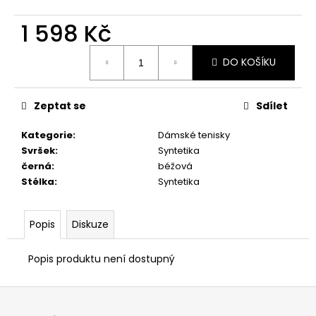
č
u
1 598 Kč
j
e
Měrná
m
DO KOŠÍKU
cena:
e
Zeptat se
Sdílet
ZDRAVOTNÍ
OBUV BUBBLE
Kategorie
:
Dámské tenisky
AZZURRO
Svršek
:
Syntetika
948
černá
:
béžová
Kč
Stélka
:
Syntetika
Popis
Diskuze
Popis produktu není dostupný
Z
á