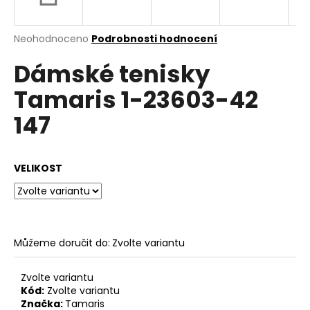
a
j
Průměrné
Neohodnoceno
Podrobnosti hodnocení
í
hodnocení
Dámské tenisky
produktu
t
je
?
Tamaris 1-23603-42
0,0
z
147
5
hvězdiček.
HLEDAT
VELIKOST
D
o
Můžeme doručit do:
Zvolte variantu
p
o
Zvolte variantu
r
Kód:
Zvolte variantu
u
Značka:
Tamaris