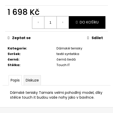
č
u
1 698 Kč
j
e
Měrná
m
DO KOŠÍKU
cena:
e
Zeptat se
Sdílet
PRIMIGI
2418511
Kategorie
:
Dámské tenisky
Svršek
:
textil syntetika
1
898
černá
:
černá šedá
Kč
Stélka
:
Touch IT
Popis
Diskuze
Dámské tenisky Tamaris velmi pohodlný model, díky
stélce touch it budou vaše nohy jako v bavlnce.
Z