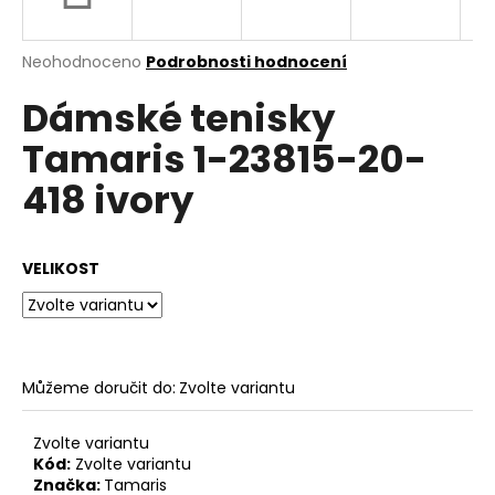
a
j
Průměrné
Neohodnoceno
Podrobnosti hodnocení
í
hodnocení
Dámské tenisky
produktu
t
je
?
Tamaris 1-23815-20-
0,0
z
418 ivory
5
hvězdiček.
HLEDAT
VELIKOST
D
o
Můžeme doručit do:
Zvolte variantu
p
o
Zvolte variantu
r
Kód:
Zvolte variantu
u
Značka:
Tamaris