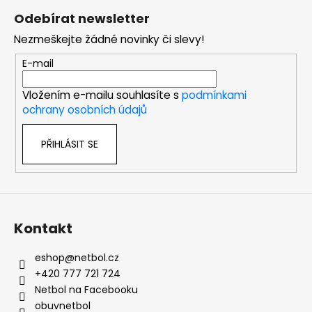
á
Odebírat newsletter
p
Nezmeškejte žádné novinky či slevy!
a
t
E-mail
í
Vložením e-mailu souhlasíte s
podmínkami
ochrany osobních údajů
PŘIHLÁSIT SE
Kontakt
eshop
@
netbol.cz
+420 777 721 724
Netbol na Facebooku
obuvnetbol