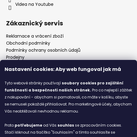
Videa na Youtube
Zákaznický servis
Reklamace a vrácení zboží
Obchodní podmínky
Podmínky ochrany osobních údajů
Prodejny
Kontakty
Nastavení cookies: Aby web fungoval jak má
Značky
Tyto webové stránky používají
soubory cookies
pro zajištění
funkčnosti a bezpečnosti našich stránek.
Pro co nejlepší zážitek
Blog
z nakupování - abychom si pamatovali, co máte v košíku, abyste
se nemuseli pokaždé přihlašovat. Pro marketingové účely, abychom
Ze starých bot staronové
Vás neobtěžovali nevhodnou reklamou.
6.2.2026
Proto
potřebujeme
od Vás
souhlas
se zpracováním cookies.
ARCHIV
Stačí kliknout na tlačítko "Souhlasím" a tímto souhlasíte se