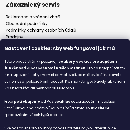
Zákaznický servis
Reklamace a vrácení zboží
Obchodní podmínky
Podmínky ochrany osobních údajů
Prodejny
Kontakty
Nastavení cookies: Aby web fungoval jak má
Značky
Tyto webové stránky používají
soubory cookies
pro zajištění
funkčnosti a bezpečnosti našich stránek.
Pro co nejlepší zážitek
Blog
z nakupování - abychom si pamatovali, co máte v košíku, abyste
se nemuseli pokaždé přihlašovat. Pro marketingové účely, abychom
Ze starých bot staronové
Vás neobtěžovali nevhodnou reklamou.
6.2.2026
Proto
potřebujeme
od Vás
souhlas
se zpracováním cookies.
ARCHIV
Stačí kliknout na tlačítko "Souhlasím" a tímto souhlasíte se
zpracováním všech typů cookies.
Facebook
Své nastavení pro soubory cookies můžete kdykoli změnit. Více