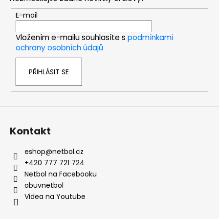
a
t
E-mail
í
Vložením e-mailu souhlasíte s
podmínkami
ochrany osobních údajů
PŘIHLÁSIT SE
Kontakt
eshop
@
netbol.cz
+420 777 721 724
Netbol na Facebooku
obuvnetbol
Videa na Youtube