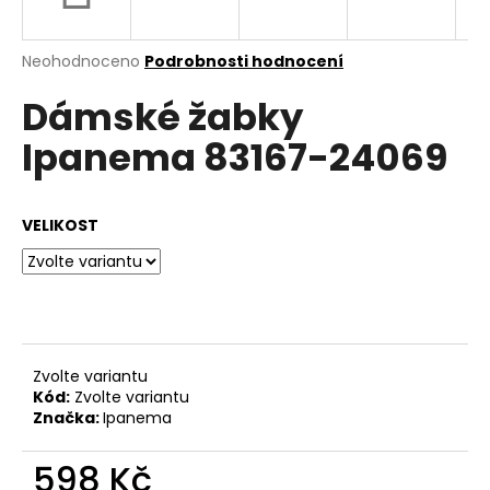
a
j
Průměrné
Neohodnoceno
Podrobnosti hodnocení
í
hodnocení
Dámské žabky
produktu
t
je
?
Ipanema 83167-24069
0,0
z
5
hvězdiček.
VELIKOST
HLEDAT
D
o
Zvolte variantu
p
Kód:
Zvolte variantu
o
Značka:
Ipanema
r
u
598 Kč