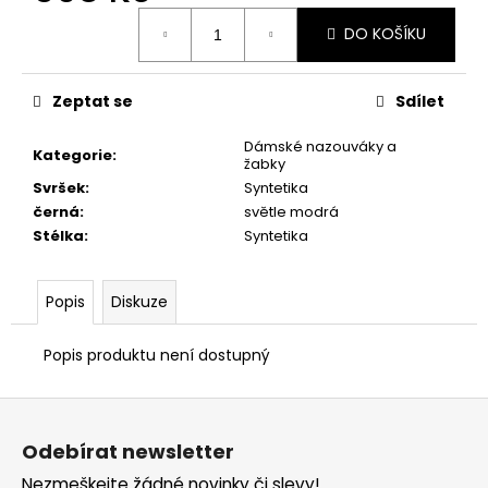
č
Měrná
u
DO KOŠÍKU
cena:
j
e
m
Zeptat se
Sdílet
e
Dámské nazouváky a
Kategorie
:
žabky
PRIMIGI
Svršek
:
Syntetika
2411300
černá
:
světle modrá
1
Stélka
:
Syntetika
298
Kč
Popis
Diskuze
Popis produktu není dostupný
Z
á
Odebírat newsletter
p
Nezmeškejte žádné novinky či slevy!