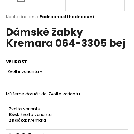
a
j
Průměrné
Neohodnoceno
Podrobnosti hodnocení
í
hodnocení
Dámské žabky
produktu
t
je
?
Kremara 064-3305 bej
0,0
z
5
hvězdiček.
VELIKOST
HLEDAT
Můžeme doručit do:
Zvolte variantu
D
o
p
Zvolte variantu
o
Kód:
Zvolte variantu
Značka:
Kremara
r
u