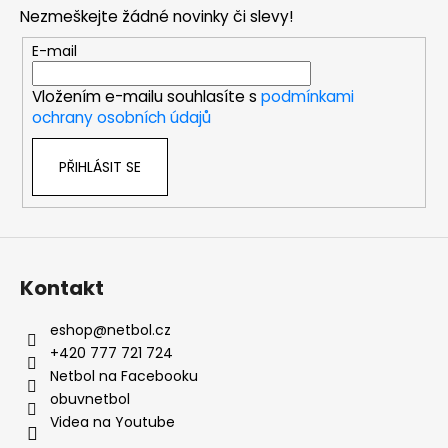
p
Nezmeškejte žádné novinky či slevy!
a
t
E-mail
í
Vložením e-mailu souhlasíte s
podmínkami
ochrany osobních údajů
PŘIHLÁSIT SE
Kontakt
eshop
@
netbol.cz
+420 777 721 724
Netbol na Facebooku
obuvnetbol
Videa na Youtube