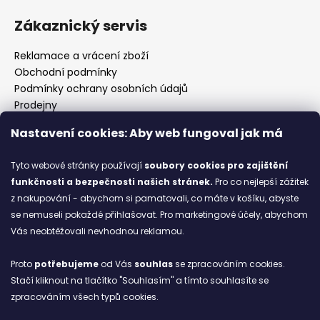
Zákaznický servis
Reklamace a vrácení zboží
Obchodní podmínky
Podmínky ochrany osobních údajů
Prodejny
Kontakty
Nastavení cookies: Aby web fungoval jak má
Značky
Tyto webové stránky používají
soubory cookies
pro zajištění
funkčnosti a bezpečnosti našich stránek.
Pro co nejlepší zážitek
Blog
z nakupování - abychom si pamatovali, co máte v košíku, abyste
se nemuseli pokaždé přihlašovat. Pro marketingové účely, abychom
Ze starých bot staronové
Vás neobtěžovali nevhodnou reklamou.
6.2.2026
Proto
potřebujeme
od Vás
souhlas
se zpracováním cookies.
ARCHIV
Stačí kliknout na tlačítko "Souhlasím" a tímto souhlasíte se
zpracováním všech typů cookies.