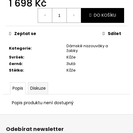
1 698 Kč
č
u
Měrná
j
DO KOŠÍKU
cena:
e
m
e
Zeptat se
Sdílet
Dámské nazouváky a
Kategorie
:
PRIMIGI
žabky
2418511
Svršek
:
Kůže
1
černá
:
žlutá
898
Stélka
:
Kůže
Kč
Popis
Diskuze
Popis produktu není dostupný
Z
á
Odebírat newsletter