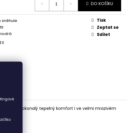
DO KOŠÍKU
Tisk
 sněhule
il
Zeptat se
modrá
Sdílet
EX
i
etingové
poskytuje dokonalý tepelný komfort i ve velmi mrazivém
ačítko