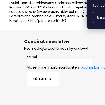
Svršek: semiš kombinovaný s odolnou mikrovláknovou textil
Své nast
Podšívka: GORE-TEX Partelana s kvalitní tepelnou izolací, o
Podešev: AL-S IV (MONOWRAP, nízký ochranný polyuretan
Patentované technologie: Klima systém, MONOWRAP, střih
Nas
Hmotnost: 850 g/pár pro vel.5 (UK)
Z
á
Odebírat newsletter
p
Nezmeškejte žádné novinky či slevy!
a
t
E-mail
í
Vložením e-mailu souhlasíte s
podmínkami o
PŘIHLÁSIT SE