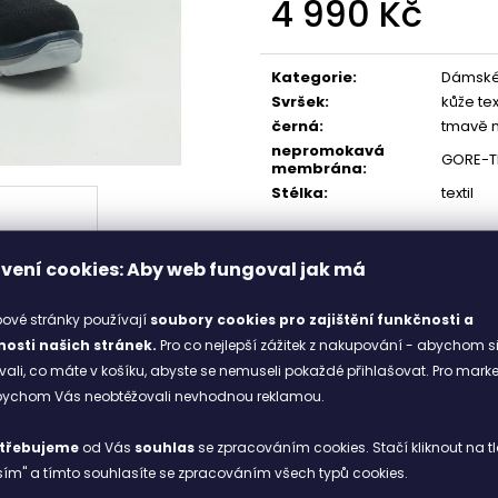
4 990 Kč
4000-6300
448 Kč
2 398 Kč
Měrná
cena:
Kategorie
:
Dámské
Svršek
:
kůže text
černá
:
tmavě 
nepromokavá
GORE-T
membrána
:
Stélka
:
textil
vení cookies: Aby web fungoval jak má
ové stránky používají
soubory cookies
pro zajištění funkčnosti a
osti našich stránek.
Pro co nejlepší zážitek z nakupování - abychom s
li, co máte v košíku, abyste se nemuseli pokaždé přihlašovat. Pro mark
abychom Vás neobtěžovali nevhodnou reklamou.
 kolekce ALBA, BARINA, CALCETTA. Podšívka GORE-TEX Partelana 
ochranný rám MONOWRAP zajišťují vysokou funkčnost.
třebujeme
od Vás
souhlas
se zpracováním cookies. Stačí kliknout na tl
ím" a tímto souhlasíte se zpracováním všech typů cookies.