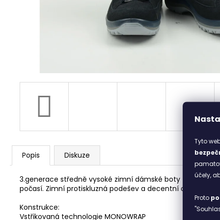
ITACA BEIGE
2 690 Kč
Nasta
Tyto web
bezpečn
Popis
Diskuze
pamatova
účely, 
3.generace středně vysoké zimní dámské boty z populární
počasí. Zimní protiskluzná podešev a decentní opěrný a 
Proto
po
Konstrukce:
"Souhlas
Vstřikovaná technologie MONOWRAP