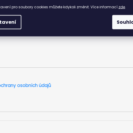
ií
avení pro soubory cookies můžete kdykoli změnit. Více informací
zde
.
ptimální teplotní rozsah použití: od -15 °C do +5 °C
ový rám)
 Fit Frame
tavení
Souhl
chrany osobních údajů