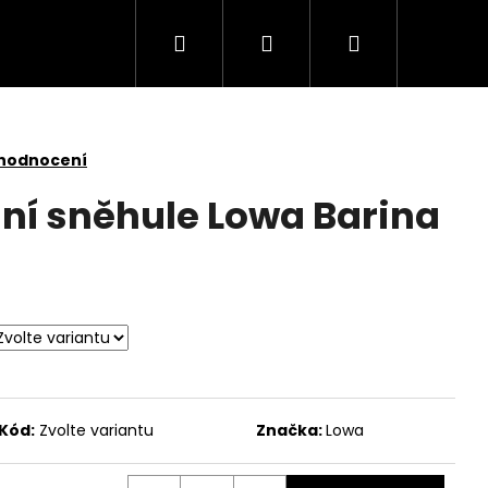
Hledat
Přihlášení
Nákupní
košík
 hodnocení
í sněhule Lowa Barina
Kód:
Zvolte variantu
Značka:
Lowa
ARE 4111451