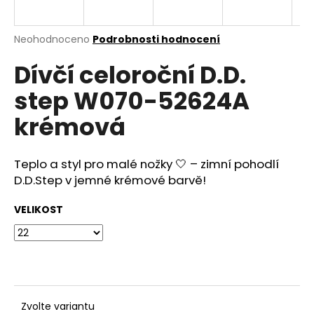
a
j
Průměrné
Neohodnoceno
Podrobnosti hodnocení
í
hodnocení
Dívčí celoroční D.D.
produktu
t
je
?
step W070-52624A
0,0
z
krémová
5
hvězdiček.
Teplo a styl pro malé nožky 🤍 – zimní pohodlí
HLEDAT
D.D.Step v jemné krémové barvě!
VELIKOST
D
o
p
o
r
u
Zvolte variantu