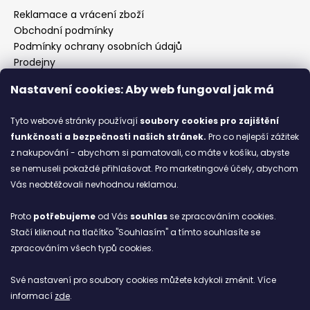
Reklamace a vrácení zboží
Obchodní podmínky
Podmínky ochrany osobních údajů
Prodejny
Kontakty
Nastavení cookies: Aby web fungoval jak má
Značky
Tyto webové stránky používají
soubory cookies
pro zajištění
funkčnosti a bezpečnosti našich stránek.
Pro co nejlepší zážitek
Blog
z nakupování - abychom si pamatovali, co máte v košíku, abyste
se nemuseli pokaždé přihlašovat. Pro marketingové účely, abychom
Ze starých bot staronové
Vás neobtěžovali nevhodnou reklamou.
6.2.2026
Proto
potřebujeme
od Vás
souhlas
se zpracováním cookies.
ARCHIV
Stačí kliknout na tlačítko "Souhlasím" a tímto souhlasíte se
zpracováním všech typů cookies.
Facebook
Své nastavení pro soubory cookies můžete kdykoli změnit. Více
informací
zde
.