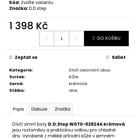
č
Kód:
Zvolte variantu
u
Značka:
D.D.step
j
e
1 398 Kč
m
Měrná
e
DO KOŠÍKU
cena:
RIEKER
Zeptat se
Sdílet
44760-
35
Kategorie
:
Dívčí celoroční obuv
1
998
Svršek
:
Kůže
Kč
černá
:
krémová
Stélka
:
vlna
Popis
Diskuze
Značka
Dívčí zimní boty
D.D.Step W070-52624A krémová
jsou roztomilou a praktickou volbou pro chladné
dny. Vyrobené z měkké přírodní kůže v jemném