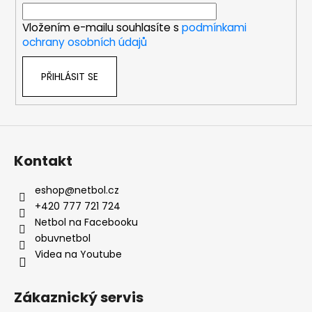
í
Vložením e-mailu souhlasíte s
podmínkami
ochrany osobních údajů
PŘIHLÁSIT SE
Kontakt
eshop
@
netbol.cz
+420 777 721 724
Netbol na Facebooku
obuvnetbol
Videa na Youtube
Zákaznický servis