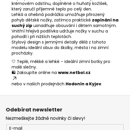
krémovém odstínu, doplněné o huňatý kožíšek,
který zaručí příjemné teplo po celý den.
Lehká a ohebná podrážka umožňuje přirozený
pohyb dětské nožky, zatímco praktické
zapínání na
suchý zip
usnadňuje obouvání i dětem samotným.
Vnitřní hřejivá podšívka udržuje nožky v suchu a
pohodlí i při nižších teplotách.
Stylový design s jemnými detaily dělá z tohoto
modelu ideální obuv do školky, města i na zimní
procházky.
🤍 Teplé, měkké a lehké – ideální zimní botky pro
malé slečny.
🛍️ Zakoupíte online na
www.netbol.cz
nebo v našich prodejnách
Hodonín a Kyjov
.
Z
á
Odebírat newsletter
p
Nezmeškejte žádné novinky či slevy!
a
t
E-mail