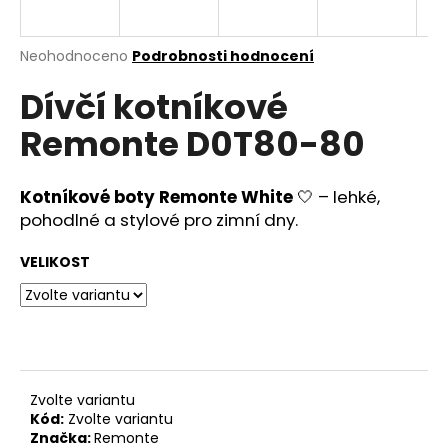
a
j
Průměrné
Neohodnoceno
Podrobnosti hodnocení
í
hodnocení
Dívčí kotníkové
produktu
t
je
?
Remonte D0T80-80
0,0
z
5
hvězdiček.
Kotníkové boty Remonte White
🤍 – lehké,
pohodlné a stylové pro zimní dny.
HLEDAT
VELIKOST
D
o
p
o
Zvolte variantu
r
Kód:
Zvolte variantu
u
Značka:
Remonte