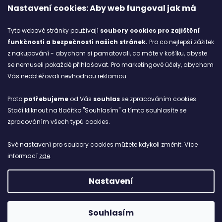
Nastavení cookies: Aby web fungoval jak má
Značky
Tyto webové stránky používají
soubory cookies
pro zajištění
funkčnosti a bezpečnosti našich stránek.
Pro co nejlepší zážitek
Blog
z nakupování - abychom si pamatovali, co máte v košíku, abyste
se nemuseli pokaždé přihlašovat. Pro marketingové účely, abychom
Ze starých bot staronové
Vás neobtěžovali nevhodnou reklamou.
6.2.2026
Proto
potřebujeme
od Vás
souhlas
se zpracováním cookies.
ARCHIV
Stačí kliknout na tlačítko "Souhlasím" a tímto souhlasíte se
zpracováním všech typů cookies.
Facebook
Své nastavení pro soubory cookies můžete kdykoli změnit. Více
informací
zde
.
Nastavení
Vytvořil Shoptet
Copyright 2026
NETBOL
. Všechna práva vyhrazena.
Souhlasím