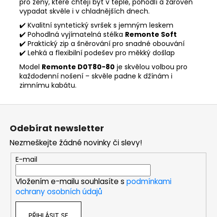
pro ženy, které chtějí být v teple, pohodlí a zároveň
vypadat skvěle i v chladnějších dnech.
✔️ Kvalitní syntetický svršek s jemným leskem
✔️ Pohodlná vyjímatelná stélka
Remonte Soft
✔️ Praktický zip a šněrování pro snadné obouvání
✔️ Lehká a flexibilní podešev pro měkký došlap
Model
Remonte D0T80-80
je skvělou volbou pro
každodenní nošení – skvěle padne k džínám i
zimnímu kabátu.
Z
á
Odebírat newsletter
p
Nezmeškejte žádné novinky či slevy!
a
t
E-mail
í
Vložením e-mailu souhlasíte s
podmínkami
ochrany osobních údajů
PŘIHLÁSIT SE