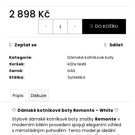
č
u
2 898 Kč
j
e
Měrná
DO KOŠÍKU
m
cena:
e
Zeptat se
Sdílet
RIEKER
44760-
Kategorie
:
Dámské kotníkové boty
35
Svršek
:
kůže textil
1
černá
:
bílá
998
Stélka
:
Syntetika
Kč
Popis
Diskuze
🤍
Dámské kotníkové boty Remonte – White
🤍
Stylové dámské kotníkové boty značky
Remonte
v
moderním bílém provedení spojují elegantní vzhled
s mimořádným pohodlím. Tento model je ideální