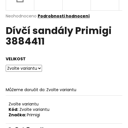
a
j
Průměrné
Neohodnoceno
Podrobnosti hodnocení
í
hodnocení
Dívčí sandály Primigi
produktu
t
je
?
3884411
0,0
z
5
hvězdiček.
VELIKOST
HLEDAT
Můžeme doručit do:
Zvolte variantu
D
o
p
Zvolte variantu
o
Kód:
Zvolte variantu
Značka:
Primigi
r
u