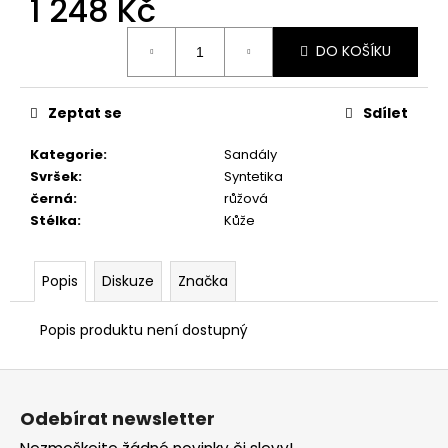
1 248 Kč
č
u
Měrná
j
DO KOŠÍKU
cena:
e
m
e
Zeptat se
Sdílet
Kategorie
:
Sandály
PRIMIGI
Svršek
:
Syntetika
2418511
černá
:
růžová
1
Stélka
:
Kůže
898
Kč
Popis
Diskuze
Značka
Popis produktu není dostupný
Z
á
Odebírat newsletter
p