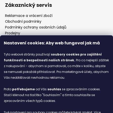
Zákaznický servis
Reklamace a vrácení zboží
Obchodní podmínky
Podmínky ochrany osobních údajů
Prodejny
Kontakty
Nastavení cookies: Aby web fungoval jak má
Značky
Tyto webové stránky používají
soubory cookies
pro zajištění
funkčnosti a bezpečnosti našich stránek.
Pro co nejlepší zážitek
Blog
z nakupování - abychom si pamatovali, co máte v košíku, abyste
se nemuseli pokaždé přihlašovat. Pro marketingové účely, abychom
Ze starých bot staronové
Vás neobtěžovali nevhodnou reklamou.
6.2.2026
Proto
potřebujeme
od Vás
souhlas
se zpracováním cookies.
ARCHIV
Stačí kliknout na tlačítko "Souhlasím" a tímto souhlasíte se
zpracováním všech typů cookies.
Facebook
Své nastavení pro soubory cookies můžete kdykoli změnit. Více