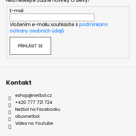
Nezmeškejte žádné novinky či slevy!
a
t
E-mail
í
Vložením e-mailu souhlasíte s
podmínkami
ochrany osobních údajů
PŘIHLÁSIT SE
Kontakt
eshop
@
netbol.cz
+420 777 721 724
Netbol na Facebooku
obuvnetbol
Videa na Youtube