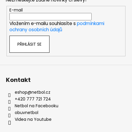
a
t
E-mail
í
Vložením e-mailu souhlasíte s
podmínkami
ochrany osobních údajů
PŘIHLÁSIT SE
Kontakt
eshop
@
netbol.cz
+420 777 721 724
Netbol na Facebooku
obuvnetbol
Videa na Youtube