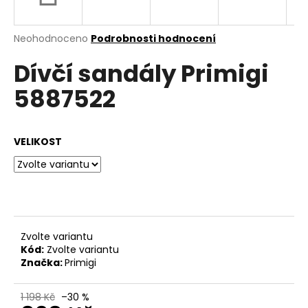
a
j
Průměrné
Neohodnoceno
Podrobnosti hodnocení
í
hodnocení
Dívčí sandály Primigi
produktu
t
je
?
5887522
0,0
z
5
hvězdiček.
VELIKOST
HLEDAT
D
o
Zvolte variantu
p
Kód:
Zvolte variantu
o
Značka:
Primigi
r
u
1 198 Kč
–30 %