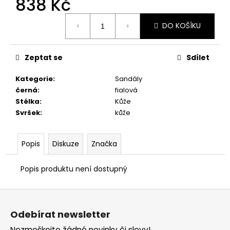
838 Kč
č
u
Měrná
j
DO KOŠÍKU
cena:
e
m
e
Zeptat se
Sdílet
Kategorie
:
Sandály
PRIMIGI
černá
:
fialová
2411300
Stélka
:
Kůže
1
Svršek
:
kůže
298
Kč
Popis
Diskuze
Značka
Popis produktu není dostupný
Z
á
Odebírat newsletter
p
Nezmeškejte žádné novinky či slevy!