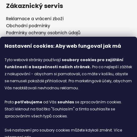
Zákaznický servis
Reklamace a vrácení zboží
Obchodní podmínky
Podmínky ochrany osobních údajů
Prodejny
Nastavení cookies: Aby web fungoval jak má
Kontakty
Značky
Tyto webové stránky používají
soubory cookies
pro zajištění
funkčnosti a bezpečnosti našich stránek.
Pro co nejlepší zážitek
z nakupování - abychom si pamatovali, co máte v košíku, abyste
Blog
se nemuseli pokaždé přihlašovat. Pro marketingové účely, abychom
Vás neobtěžovali nevhodnou reklamou.
Ze starých bot staronové
6.2.2026
Proto
potřebujeme
od Vás
souhlas
se zpracováním cookies.
Stačí kliknout na tlačítko "Souhlasím" a tímto souhlasíte se
ARCHIV
zpracováním všech typů cookies.
Své nastavení pro soubory cookies můžete kdykoli změnit. Více
Facebook