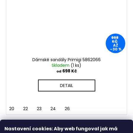
998
KČ
AŽ
–30 %
Dámské sandály Primigi 5862066
Skladem
(1 ks)
698 Kč
od
DETAIL
20
22
23
24
26
Nastavení cookies: Aby web fungoval jak má
NAČÍST 9 DALŠÍCH