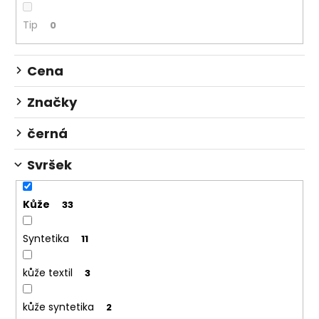
ů
a
Tip
0
j
í
Cena
t
?
Značky
černá
Svršek
HLEDAT
Kůže
33
D
Syntetika
11
o
p
o
kůže textil
3
r
u
kůže syntetika
2