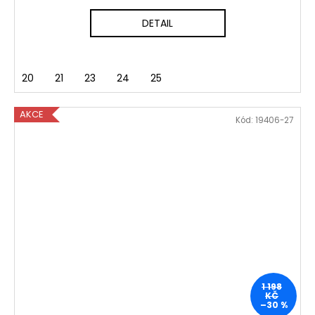
DETAIL
20
21
23
24
25
AKCE
Kód:
19406-27
1 198
KČ
–30 %