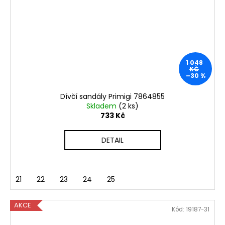
1 048
KČ
–30 %
Dívčí sandály Primigi 7864855
Skladem
(2 ks)
733 Kč
DETAIL
21
22
23
24
25
AKCE
Kód:
19187-31