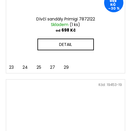
998
KČ
–30 %
Dívčí sandály Primigi 7872122
Skladem
(1 ks)
698 Kč
od
DETAIL
23
24
25
27
29
Kód:
19453-19