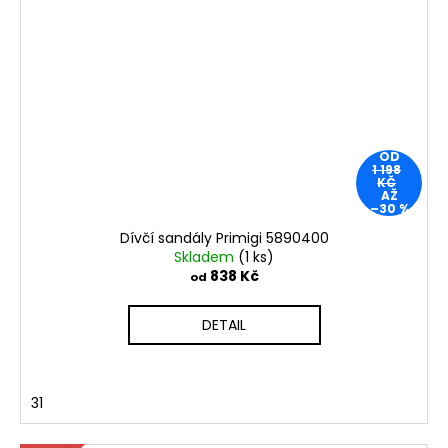
OD
1 198
KČ
AŽ
–30 %
Dívčí sandály Primigi 5890400
Skladem
(1 ks)
838 Kč
od
DETAIL
31