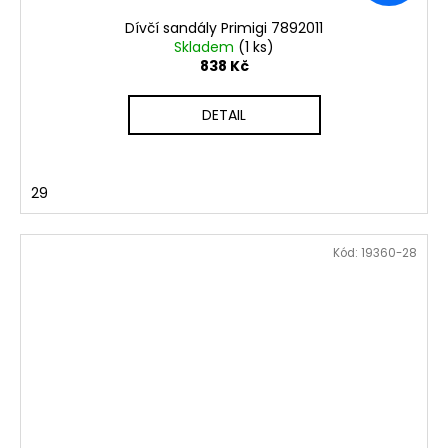
Dívčí sandály Primigi 7892011
Skladem
(1 ks)
838 Kč
DETAIL
29
Kód:
19360-28