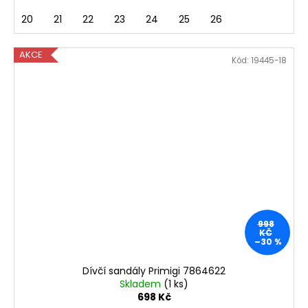
20
21
22
23
24
25
26
AKCE
Kód:
19445-18
998
KČ
–30 %
Dívčí sandály Primigi 7864622
Skladem
(1 ks)
698 Kč