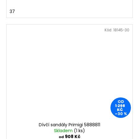
37
Kód:
18145-30
OD
1 298
KČ
–30 %
Dívčí sandály Primigi 5888811
Skladem
(1 ks)
908 Kč
od