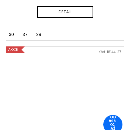
DETAIL
30
37
38
AKCE
Kód:
18144-27
OD
998
KČ
AŽ