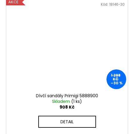
AKCE
Kód:
18146-30
1 298
KČ
–30 %
Dívčí sandály Primigi 5888900
Skladem
(1 ks)
908 Kč
DETAIL