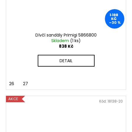
1 198
KČ
–30 %
Dívčí sandály Primigi 5866800
Skladem
(1 ks)
838 Kč
DETAIL
26
27
AKCE
Kód:
18138-20