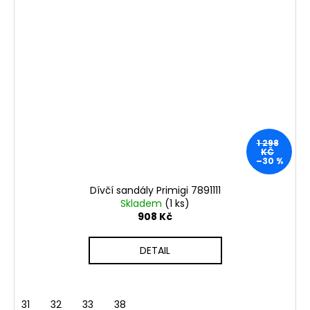
1 298
KČ
–30 %
Dívčí sandály Primigi 7891111
Skladem
(1 ks)
908 Kč
DETAIL
31
32
33
38