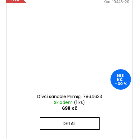
Kód:
19446-20
998
KČ
–30 %
Dívčí sandále Primigi 7864633
Skladem
(1 ks)
698 Kč
DETAIL