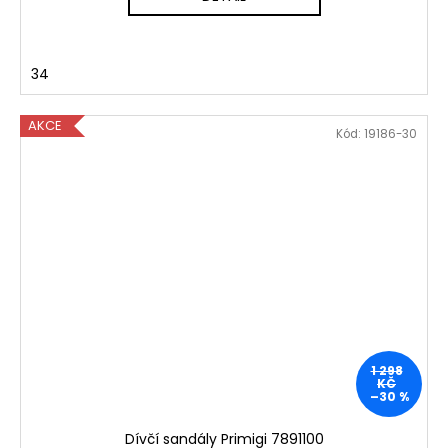
34
AKCE
Kód:
19186-30
1 298
KČ
–30 %
Dívčí sandály Primigi 7891100