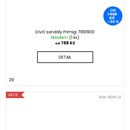
OD
1 098
KČ
–30 %
Dívčí sandály Primigi 7891900
Skladem
(1 ks)
768 Kč
od
DETAIL
29
AKCE
Kód:
19341-21