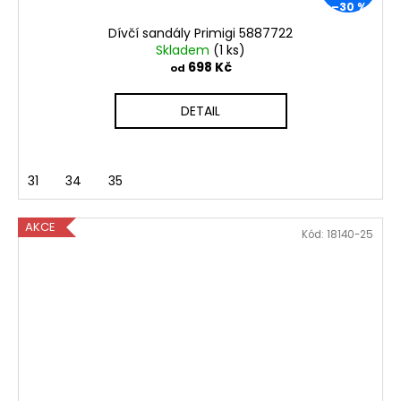
–30 %
Dívčí sandály Primigi 5887722
Skladem
(1 ks)
698 Kč
od
DETAIL
31
34
35
AKCE
Kód:
18140-25