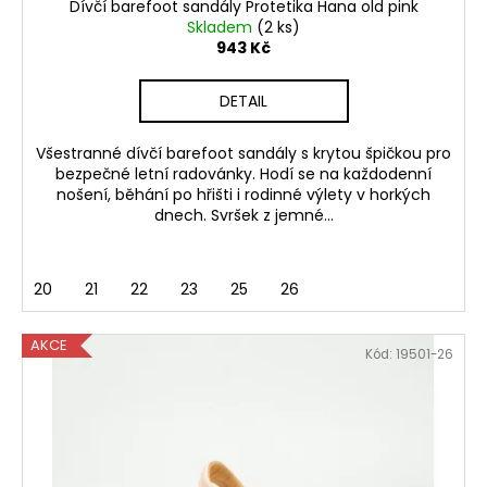
ů
Dívčí barefoot sandály Protetika Hana old pink
Skladem
(2 ks)
943 Kč
DETAIL
Všestranné dívčí barefoot sandály s krytou špičkou pro
bezpečné letní radovánky. Hodí se na každodenní
nošení, běhání po hřišti i rodinné výlety v horkých
dnech. Svršek z jemné...
20
21
22
23
25
26
AKCE
Kód:
19501-26