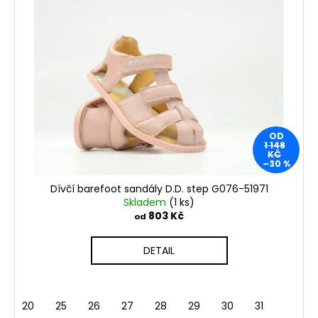
OD
1 148
KČ
–30 %
Dívčí barefoot sandály D.D. step G076-51971
Skladem
(1 ks)
803 Kč
od
DETAIL
20
25
26
27
28
29
30
31