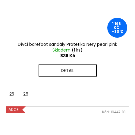
1 198
KČ
–30 %
Dívčí barefoot sandály Protetika Nery pearl pink
Skladem
(1 ks)
838 Kč
DETAIL
25
26
AKCE
Kód:
19447-18