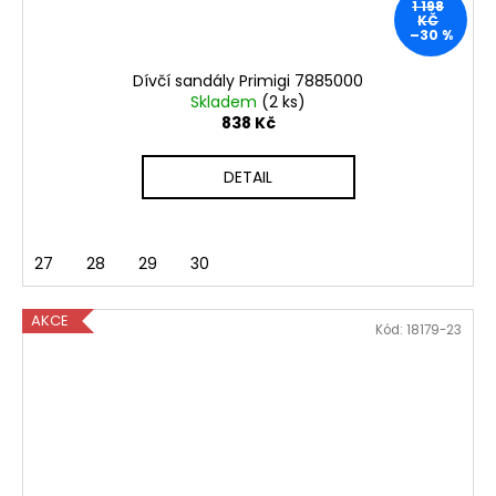
1 198
KČ
–30 %
Dívčí sandály Primigi 7885000
Skladem
(2 ks)
838 Kč
DETAIL
27
28
29
30
AKCE
Kód:
18179-23