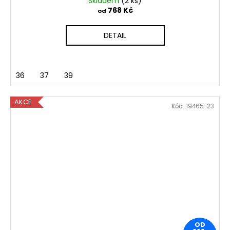
Skladem
(2 ks)
768 Kč
od
DETAIL
36
37
39
AKCE
Kód:
19465-23
OD