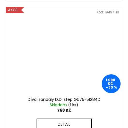
AKCE
Kód:
19497-19
1 098
KČ
–30 %
Dívčí sandály D.D. step G075-51284D
Skladem
(1 ks)
768 Kč
DETAIL