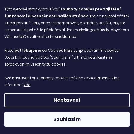
S
Tyto webové stránky používají
soubory cookies
pro zajištění
1
2
t
O
funkčnosti a bezpečnosti našich stránek.
Pro co nejlepší zážitek
r
33
položek celkem
v
z nakupování - abychom si pamatovali, co máte v košíku, abyste
á
NAHORU
l
n
se nemuseli pokaždé přihlašovat. Pro marketingové účely, abychom
k
á
Vás neobtěžovali nevhodnou reklamou.
o
d
Z
v
a
Proto
potřebujeme
od Vás
souhlas
se zpracováním cookies.
á
á
c
Stačí kliknout na tlačítko "Souhlasím" a tímto souhlasíte se
Odebírat newsletter
n
p
í
í
zpracováním všech typů cookies.
Nezmeškejte žádné novinky či slevy!
p
a
r
t
E-mail
Své nastavení pro soubory cookies můžete kdykoli změnit. Více
v
í
informací
zde
.
k
Vložením e-mailu souhlasíte s
podmínkami
y
ochrany osobních údajů
Nastavení
v
ý
PŘIHLÁSIT SE
p
Souhlasím
i
s