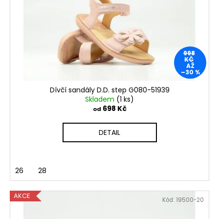
998
KČ
AŽ
–30 %
Dívčí sandály D.D. step G080-51939
Skladem
(1 ks)
698 Kč
od
DETAIL
26
28
AKCE
Kód:
19500-20