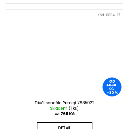
Kód:
19184-27
OD
1 098
KČ
–30 %
Dívčí sandále Primigi 7885022
Skladem
(1 ks)
768 Kč
od
DETAIL