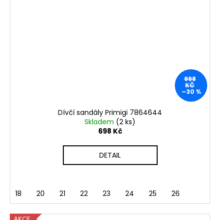
998
KČ
–30 %
Dívčí sandály Primigi 7864644
Skladem
(2 ks)
698 Kč
DETAIL
18
20
21
22
23
24
25
26
AKCE