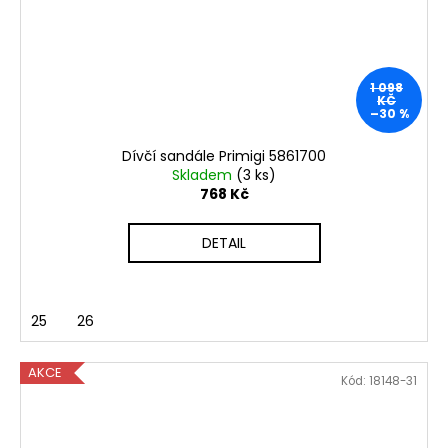
1 098
KČ
–30 %
Dívčí sandále Primigi 5861700
Skladem
(3 ks)
768 Kč
DETAIL
25
26
AKCE
Kód:
18148-31