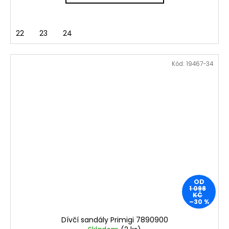
22
23
24
Kód:
19467-34
OD
1 098
KČ
–30 %
Dívčí sandály Primigi 7890900