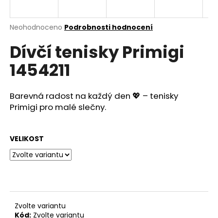
a
j
Průměrné
Neohodnoceno
Podrobnosti hodnocení
í
hodnocení
Dívčí tenisky Primigi
produktu
t
je
?
1454211
0,0
z
5
hvězdiček.
Barevná radost na každý den 💖 – tenisky
Primigi pro malé slečny.
HLEDAT
VELIKOST
D
o
p
o
r
Zvolte variantu
u
Kód:
Zvolte variantu