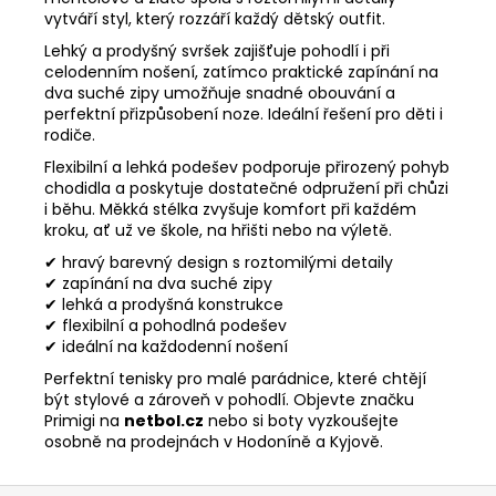
vytváří styl, který rozzáří každý dětský outfit.
Lehký a prodyšný svršek zajišťuje pohodlí i při
celodenním nošení, zatímco praktické zapínání na
dva suché zipy umožňuje snadné obouvání a
perfektní přizpůsobení noze. Ideální řešení pro děti i
rodiče.
Flexibilní a lehká podešev podporuje přirozený pohyb
chodidla a poskytuje dostatečné odpružení při chůzi
i běhu. Měkká stélka zvyšuje komfort při každém
kroku, ať už ve škole, na hřišti nebo na výletě.
✔ hravý barevný design s roztomilými detaily
✔ zapínání na dva suché zipy
✔ lehká a prodyšná konstrukce
✔ flexibilní a pohodlná podešev
✔ ideální na každodenní nošení
Perfektní tenisky pro malé parádnice, které chtějí
být stylové a zároveň v pohodlí. Objevte značku
Primigi na
netbol.cz
nebo si boty vyzkoušejte
osobně na prodejnách v Hodoníně a Kyjově.