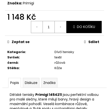
č
Značka:
Primigi
u
j
1 148 Kč
e
m
Měrná
e
DO KOŠÍKU
cena:
ZDRAVOTNÍ
Zeptat se
Sdílet
OBUV
PETER
Kategorie
:
Dívčí tenisky
LEGWOOD
Svršek
:
textil
DOLPHIN
černá
:
růžová
1
Stélka
:
Kůže
498
Kč
Popis
Diskuze
Značka
Dětské tenisky
Primigi 1454211
jsou perfektní volbou
pro malé slečny, které milují barvy, hravý design a
maximální pohodlí. Veselá kombinace růžové,
mentolové a žluté spolu s roztomilými detaily