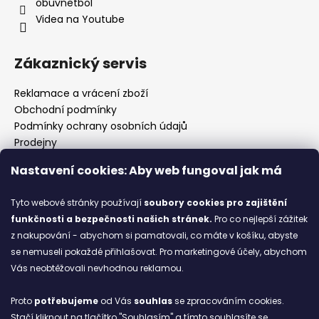
obuvnetbol
Videa na Youtube
Zákaznický servis
Reklamace a vrácení zboží
Obchodní podmínky
Podmínky ochrany osobních údajů
Prodejny
Kontakty
Nastavení cookies: Aby web fungoval jak má
Značky
Tyto webové stránky používají
soubory cookies
pro zajištění
funkčnosti a bezpečnosti našich stránek.
Pro co nejlepší zážitek
Blog
z nakupování - abychom si pamatovali, co máte v košíku, abyste
se nemuseli pokaždé přihlašovat. Pro marketingové účely, abychom
Ze starých bot staronové
Vás neobtěžovali nevhodnou reklamou.
6.2.2026
Proto
potřebujeme
od Vás
souhlas
se zpracováním cookies.
ARCHIV
Stačí kliknout na tlačítko "Souhlasím" a tímto souhlasíte se