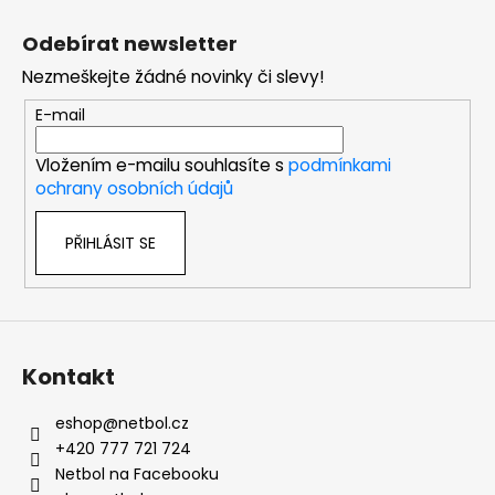
Z
á
Odebírat newsletter
p
Nezmeškejte žádné novinky či slevy!
a
t
E-mail
í
Vložením e-mailu souhlasíte s
podmínkami
ochrany osobních údajů
PŘIHLÁSIT SE
Kontakt
eshop
@
netbol.cz
+420 777 721 724
Netbol na Facebooku