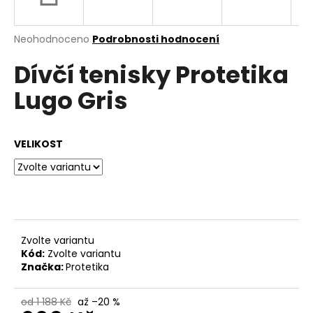
a
j
Průměrné
Neohodnoceno
Podrobnosti hodnocení
í
hodnocení
Dívčí tenisky Protetika
produktu
t
je
?
Lugo Gris
0,0
z
5
hvězdiček.
VELIKOST
HLEDAT
D
o
Zvolte variantu
p
Kód:
Zvolte variantu
o
Značka:
Protetika
r
u
od 1 188 Kč
až –20 %