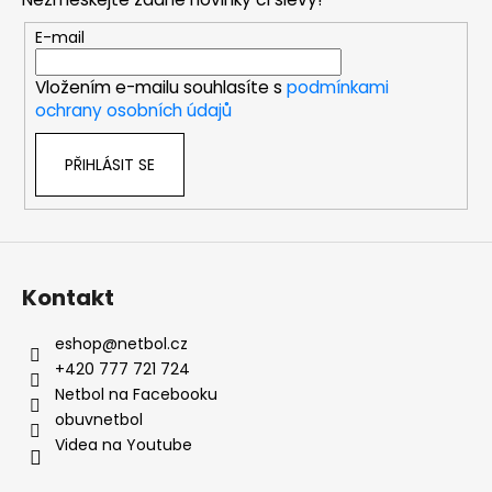
a
t
E-mail
í
Vložením e-mailu souhlasíte s
podmínkami
ochrany osobních údajů
PŘIHLÁSIT SE
Kontakt
eshop
@
netbol.cz
+420 777 721 724
Netbol na Facebooku
obuvnetbol
Videa na Youtube