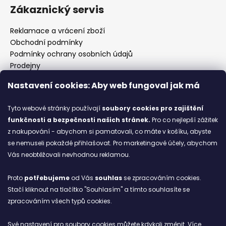
Zákaznický servis
Reklamace a vrácení zboží
Obchodní podmínky
Podmínky ochrany osobních údajů
Prodejny
Kontakty
Nastavení cookies: Aby web fungoval jak má
Značky
Tyto webové stránky používají
soubory cookies
pro zajištění
funkčnosti a bezpečnosti našich stránek.
Pro co nejlepší zážitek
Blog
z nakupování - abychom si pamatovali, co máte v košíku, abyste
se nemuseli pokaždé přihlašovat. Pro marketingové účely, abychom
Ze starých bot staronové
Vás neobtěžovali nevhodnou reklamou.
6.2.2026
Proto
potřebujeme
od Vás
souhlas
se zpracováním cookies.
ARCHIV
Stačí kliknout na tlačítko "Souhlasím" a tímto souhlasíte se
zpracováním všech typů cookies.
Facebook
Své nastavení pro soubory cookies můžete kdykoli změnit. Více