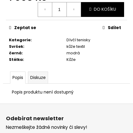
č
Měrná
u
DO KOŠÍKU
cena:
j
e
m
Zeptat se
Sdílet
e
Kategorie
:
Dívčí tenisky
Svršek
:
kůže textil
DÁMSKÉ
černá
:
modrá
PANTOFLE
Stélka
:
Kůže
PETER
LEGWOOD
ITACA
BEIGE
Popis
Diskuze
2
690
Popis produktu není dostupný
Kč
Z
á
Odebírat newsletter
p
Nezmeškejte žádné novinky či slevy!
a