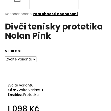
a
j
Průměrné
Neohodnoceno
Podrobnosti hodnocení
í
hodnocení
Dívčí tenisky protetika
produktu
t
je
?
Nolan Pink
0,0
z
5
hvězdiček.
VELIKOST
HLEDAT
D
o
Zvolte variantu
p
Kód:
Zvolte variantu
o
Značka:
Protetika
r
u
1 098 Kč