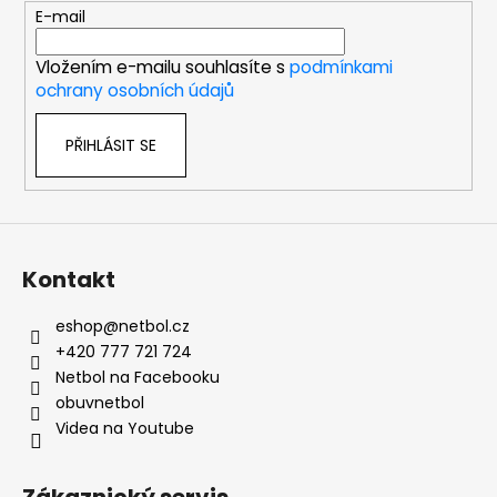
t
E-mail
í
Vložením e-mailu souhlasíte s
podmínkami
ochrany osobních údajů
PŘIHLÁSIT SE
Kontakt
eshop
@
netbol.cz
+420 777 721 724
Netbol na Facebooku
obuvnetbol
Videa na Youtube
Zákaznický servis