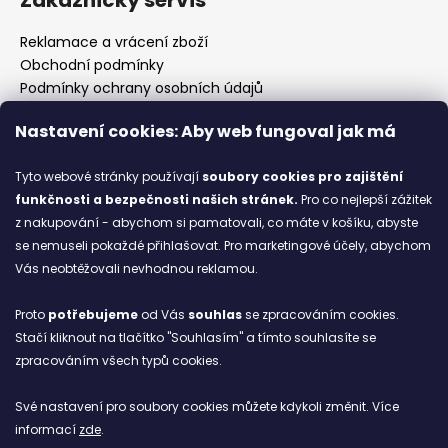
Reklamace a vrácení zboží
Obchodní podmínky
Podmínky ochrany osobních údajů
Prodejny
Nastavení cookies: Aby web fungoval jak má
Kontakty
Značky
Tyto webové stránky používají
soubory cookies
pro zajištění
funkčnosti a bezpečnosti našich stránek.
Pro co nejlepší zážitek
z nakupování - abychom si pamatovali, co máte v košíku, abyste
Blog
se nemuseli pokaždé přihlašovat. Pro marketingové účely, abychom
Vás neobtěžovali nevhodnou reklamou.
Ze starých bot staronové
6.2.2026
Proto
potřebujeme
od Vás
souhlas
se zpracováním cookies.
Stačí kliknout na tlačítko "Souhlasím" a tímto souhlasíte se
ARCHIV
zpracováním všech typů cookies.
Své nastavení pro soubory cookies můžete kdykoli změnit. Více
Facebook
informací
zde
.