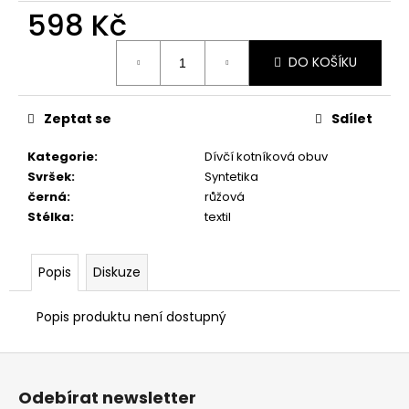
č
598 Kč
u
j
Měrná
e
DO KOŠÍKU
cena:
m
e
Zeptat se
Sdílet
ZDRAVOTNÍ
Kategorie
:
Dívčí kotníková obuv
OBUV
Svršek
:
Syntetika
PETER
černá
:
růžová
LEGWOOD
Stélka
:
textil
DOLPHIN
1
498
Popis
Diskuze
Kč
Popis produktu není dostupný
Z
á
Odebírat newsletter