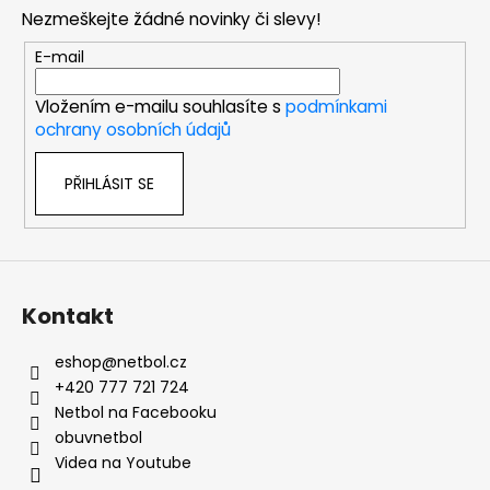
p
Nezmeškejte žádné novinky či slevy!
a
t
E-mail
í
Vložením e-mailu souhlasíte s
podmínkami
ochrany osobních údajů
PŘIHLÁSIT SE
Kontakt
eshop
@
netbol.cz
+420 777 721 724
Netbol na Facebooku
obuvnetbol
Videa na Youtube