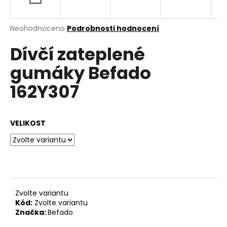
a
j
Průměrné
Neohodnoceno
Podrobnosti hodnocení
í
hodnocení
Dívčí zateplené
produktu
t
je
?
gumáky Befado
0,0
z
162Y307
5
hvězdiček.
HLEDAT
VELIKOST
D
o
p
Zvolte variantu
o
Kód:
Zvolte variantu
r
Značka:
Befado
u