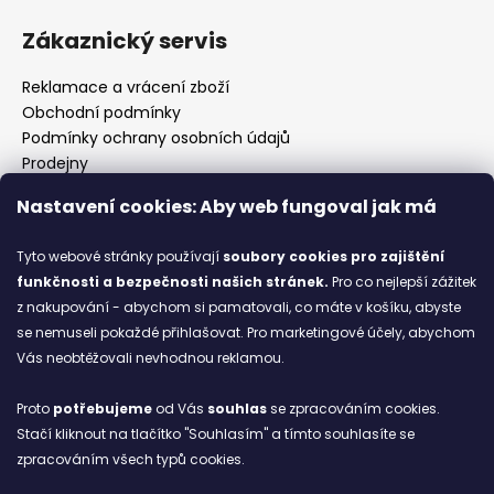
Zákaznický servis
Reklamace a vrácení zboží
Obchodní podmínky
Podmínky ochrany osobních údajů
Prodejny
Kontakty
Nastavení cookies: Aby web fungoval jak má
Značky
Tyto webové stránky používají
soubory cookies
pro zajištění
funkčnosti a bezpečnosti našich stránek.
Pro co nejlepší zážitek
Blog
z nakupování - abychom si pamatovali, co máte v košíku, abyste
se nemuseli pokaždé přihlašovat. Pro marketingové účely, abychom
Ze starých bot staronové
Vás neobtěžovali nevhodnou reklamou.
6.2.2026
Proto
potřebujeme
od Vás
souhlas
se zpracováním cookies.
ARCHIV
Stačí kliknout na tlačítko "Souhlasím" a tímto souhlasíte se
zpracováním všech typů cookies.