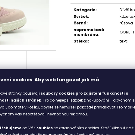
1 898 Kč
1 998 Kč
cena:
Kategorie
:
Dívčí k
Svršek
:
kůže text
černá
:
růžová
nepromokavá
GORE-T
membrána
:
Stélka
:
textil
vení cookies: Aby web fungoval jak má
ové stránky používají
soubory cookies
pro zajištění funkčnosti a
osti našich stránek.
Pro co nejlepší zážitek z nakupování - abychom s
li, co máte v košíku, abyste se nemuseli pokaždé přihlašovat. Pro mark
abychom Vás neobtěžovali nevhodnou reklamou.
třebujeme
od Vás
souhlas
se zpracováním cookies. Stačí kliknout na tl
drží nohy v teple a pohodlí i v chladných zimních dnech. Moderní 
ím" a tímto souhlasíte se zpracováním všech typů cookies.