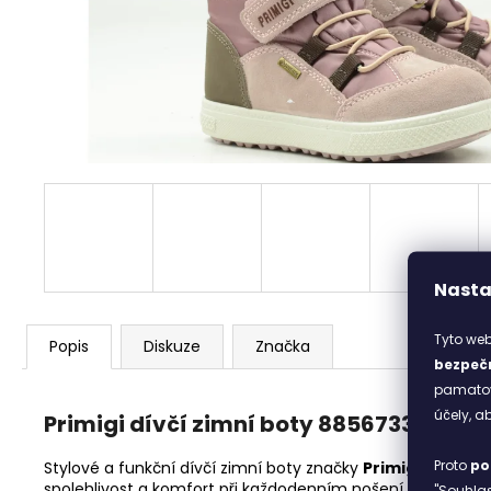
ITACA BEIGE
2 690 Kč
Nasta
Tyto web
Popis
Diskuze
Značka
bezpečn
pamatova
účely, 
Primigi dívčí zimní boty 8856733
Proto
po
Stylové a funkční dívčí zimní boty značky
Primigi
, které u
spolehlivost a komfort při každodenním nošení.
"Souhlas