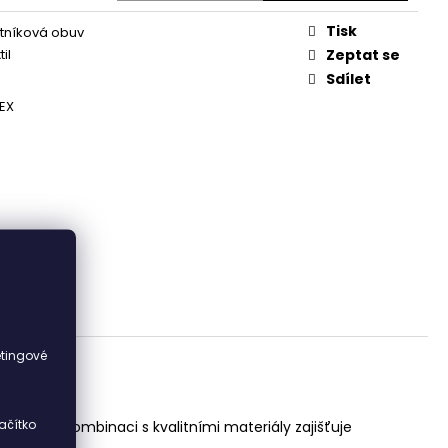
Tisk
otníková obuv
il
Zeptat se
Sdílet
EX
i
etingové
ačítko
design v kombinaci s kvalitními materiály zajišťuje