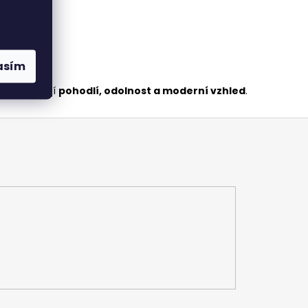
asím
ánky. Spojují
pohodlí, odolnost a moderní vzhled
.