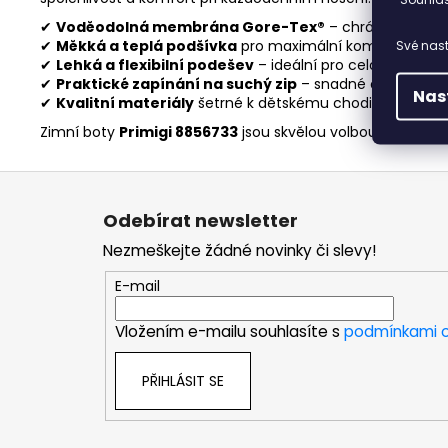
✔
Voděodolná membrána Gore-Tex®
– chrání před vl
✔
Měkká a teplá podšívka
pro maximální komfort běhe
Své nast
✔
Lehká a flexibilní podešev
– ideální pro celodenní noše
✔
Praktické zapínání na suchý zip
– snadné obouvání i 
Nas
✔
Kvalitní materiály
šetrné k dětskému chodidlu, certif
Zimní boty
Primigi 8856733
jsou skvělou volbou pro malé s
Z
á
Odebírat newsletter
p
Nezmeškejte žádné novinky či slevy!
a
t
E-mail
í
Vložením e-mailu souhlasíte s
podmínkami o
PŘIHLÁSIT SE