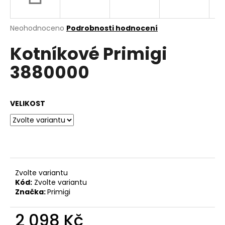
a
j
Průměrné
Neohodnoceno
Podrobnosti hodnocení
í
hodnocení
Kotníkové Primigi
produktu
t
je
?
3880000
0,0
z
5
hvězdiček.
VELIKOST
HLEDAT
D
o
Zvolte variantu
p
Kód:
Zvolte variantu
o
Značka:
Primigi
r
u
2 098 Kč