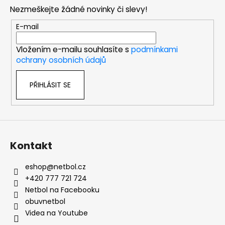
p
Nezmeškejte žádné novinky či slevy!
a
t
E-mail
í
Vložením e-mailu souhlasíte s
podmínkami
ochrany osobních údajů
PŘIHLÁSIT SE
Kontakt
eshop
@
netbol.cz
+420 777 721 724
Netbol na Facebooku
obuvnetbol
Videa na Youtube