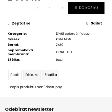
č
Měrná
u
DO KOŠÍKU
cena:
j
e
m
Zeptat se
Sdílet
e
Kategorie
:
Dívčí celoroční obuv
Svršek
:
kůže textil
DÁMSKÉ
černá
:
žlutá
PANTOFLE
nepromokavá
PETER
GORE-TEX
membrána
:
LEGWOOD
ITACA
Stélka
:
textil
BEIGE
2
Popis
Diskuze
Značka
690
Kč
Popis produktu není dostupný
Z
á
Odebírat newsletter