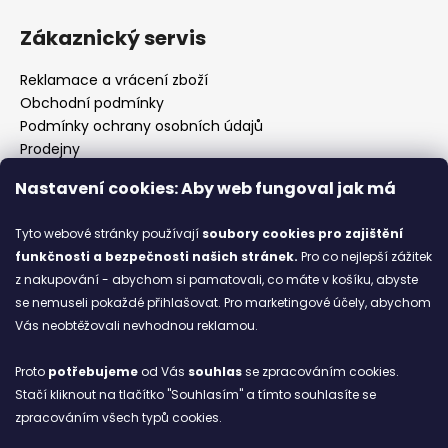
Zákaznický servis
Reklamace a vrácení zboží
Obchodní podmínky
Podmínky ochrany osobních údajů
Prodejny
Kontakty
Nastavení cookies: Aby web fungoval jak má
Značky
Tyto webové stránky používají
soubory cookies
pro zajištění
funkčnosti a bezpečnosti našich stránek.
Pro co nejlepší zážitek
Blog
z nakupování - abychom si pamatovali, co máte v košíku, abyste
se nemuseli pokaždé přihlašovat. Pro marketingové účely, abychom
Ze starých bot staronové
Vás neobtěžovali nevhodnou reklamou.
6.2.2026
Proto
potřebujeme
od Vás
souhlas
se zpracováním cookies.
ARCHIV
Stačí kliknout na tlačítko "Souhlasím" a tímto souhlasíte se
zpracováním všech typů cookies.