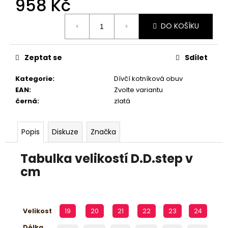
958 Kč
č
u
Měrná
j
DO KOŠÍKU
cena:
e
m
e
Zeptat se
Sdílet
Kategorie
:
Dívčí kotníková obuv
PÁNSKÉ
EAN
:
Zvolte variantu
POLOBOTKY
černá
:
zlatá
BUGATTI
311-
A311U-
4000-
Popis
Diskuze
Značka
6300
2
Tabulka velikostí D.D.step v
398
cm
Kč
Velikost
19
20
21
22
23
24
2
Délka