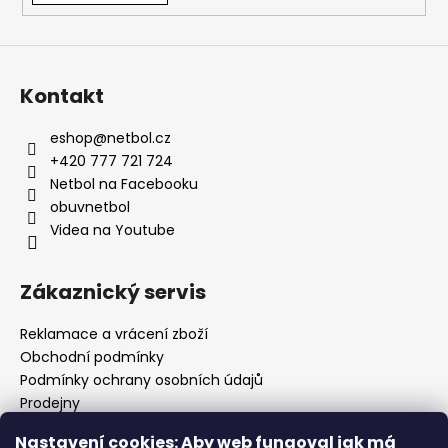
Kontakt
eshop
@
netbol.cz
+420 777 721 724
Netbol na Facebooku
obuvnetbol
Videa na Youtube
Zákaznický servis
Reklamace a vrácení zboží
Obchodní podmínky
Podmínky ochrany osobních údajů
Prodejny
Kontakty
Nastavení cookies: Aby web fungoval jak má