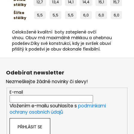
12,7
13,4
14,1
14,4
15,1
15,7
16,
stélky
Šířka
5,5
5,5
5,5
6,0
6,0
6,0
6,
stélky
Celokožené kvalitní boty zateplené ovčí
vlnou. Obuv má maximálně měkkou a ohebnou
podešev.Díky své konstrukci, kdy je svršek obuvi
přišitý k podešvi je obuv dokonale flexibilní.
Z
á
Odebírat newsletter
p
Nezmeškejte žádné novinky či slevy!
a
t
E-mail
í
Vložením e-mailu souhlasíte s
podmínkami
ochrany osobních údajů
PŘIHLÁSIT SE