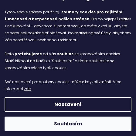
Značky
Tyto webové stránky používají
soubory cookies
pro zajištění
funkčnosti a bezpečnosti našich stránek.
Pro co nejlepší zážitek
Blog
z nakupování - abychom si pamatovali, co máte v košíku, abyste
se nemuseli pokaždé přihlašovat. Pro marketingové účely, abychom
Ze starých bot staronové
Vás neobtěžovali nevhodnou reklamou.
6.2.2026
Proto
potřebujeme
od Vás
souhlas
se zpracováním cookies.
ARCHIV
Stačí kliknout na tlačítko "Souhlasím" a tímto souhlasíte se
zpracováním všech typů cookies.
Facebook
Své nastavení pro soubory cookies můžete kdykoli změnit. Více
informací
zde
.
Nastavení
Vytvořil Shoptet
Copyright 2026
NETBOL
. Všechna práva vyhrazena.
Souhlasím
```html