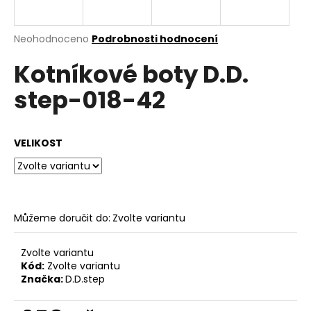
a
j
Průměrné
Neohodnoceno
Podrobnosti hodnocení
í
hodnocení
Kotníkové boty D.D.
produktu
t
je
?
step-018-42
0,0
z
5
hvězdiček.
VELIKOST
HLEDAT
Můžeme doručit do:
Zvolte variantu
D
o
p
Zvolte variantu
o
Kód:
Zvolte variantu
Značka:
D.D.step
r
u