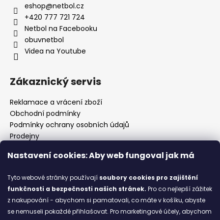
eshop
@
netbol.cz
+420 777 721 724
Netbol na Facebooku
obuvnetbol
Videa na Youtube
Zákaznický servis
Reklamace a vrácení zboží
Obchodní podmínky
Podmínky ochrany osobních údajů
Prodejny
Kontakty
Nastavení cookies: Aby web fungoval jak má
Značky
Tyto webové stránky používají
soubory cookies
pro zajištění
funkčnosti a bezpečnosti našich stránek.
Pro co nejlepší zážitek
Blog
z nakupování - abychom si pamatovali, co máte v košíku, abyste
se nemuseli pokaždé přihlašovat. Pro marketingové účely, abychom
Ze starých bot staronové