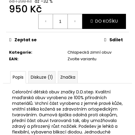
č
od 1 298 Kč
až –32 %
950 Kč
u
j
Měrná
e
DO KOŠÍKU
cena:
m
e
Zeptat se
Sdílet
ZDRAVOTNÍ
Kategorie
:
Chlapecká zimní obuv
OBUV
EAN
:
Zvolte variantu
PETER
LEGWOOD
DOLPHIN
Popis
Diskuze (1)
Značka
1
498
Kč
Celoroční dětská obuv značky D.D.step. Kvalitní
maďarská obuv vyrobena ze 100% přírodních
materiálů. Vrchní část vyrobena z jemné pravé kůže,
vnitřní stélka kožená se zdravotním ortopedickým
tvarováním. Gumová špička odolná proti okopům,
přední část obuvi tvarovaná tak, aby umožňovala
zdravý a přirozený růst nožiček. Podešev je lehká a
flexibilní, vybavena blikací diodou. Jednoduché