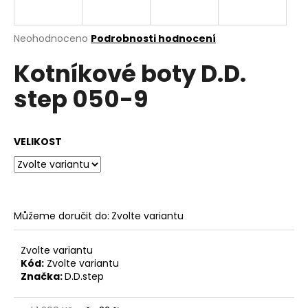
a
j
Průměrné
Neohodnoceno
Podrobnosti hodnocení
í
hodnocení
Kotníkové boty D.D.
produktu
t
je
?
step 050-9
0,0
z
5
hvězdiček.
VELIKOST
HLEDAT
Můžeme doručit do:
Zvolte variantu
D
o
p
Zvolte variantu
o
Kód:
Zvolte variantu
Značka:
D.D.step
r
u