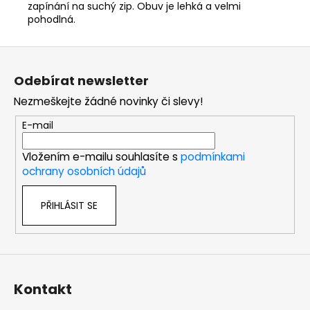
zapínání na suchý zip. Obuv je lehká a velmi
pohodlná.
Z
á
Odebírat newsletter
p
Nezmeškejte žádné novinky či slevy!
a
t
E-mail
í
Vložením e-mailu souhlasíte s
podmínkami
ochrany osobních údajů
PŘIHLÁSIT SE
Kontakt