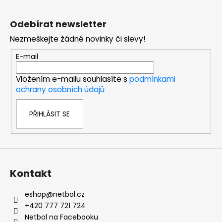
Z
á
Odebírat newsletter
p
Nezmeškejte žádné novinky či slevy!
a
t
E-mail
í
Vložením e-mailu souhlasíte s
podmínkami
ochrany osobních údajů
PŘIHLÁSIT SE
Kontakt
eshop
@
netbol.cz
+420 777 721 724
Netbol na Facebooku