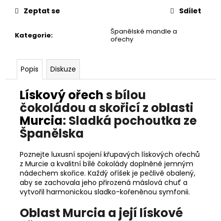
č
u
Zeptat se
Sdílet
j
Španělské mandle a
e
Kategorie
:
ořechy
m
e
Popis
Diskuze
PRIMIGI
Lískový ořech
s bílou
2418511
čokoládou a skořicí z oblasti
1
898
Murcia
: Sladká pochoutka ze
Kč
Španělska
Poznejte luxusní spojení křupavých lískových ořechů
z Murcie a kvalitní bílé čokolády doplněné jemným
nádechem skořice. Každý oříšek je pečlivě obalený,
aby se zachovala jeho přirozená máslová chuť a
vytvořil harmonickou sladko-kořeněnou symfonii.
Oblast Murcia a její lískové