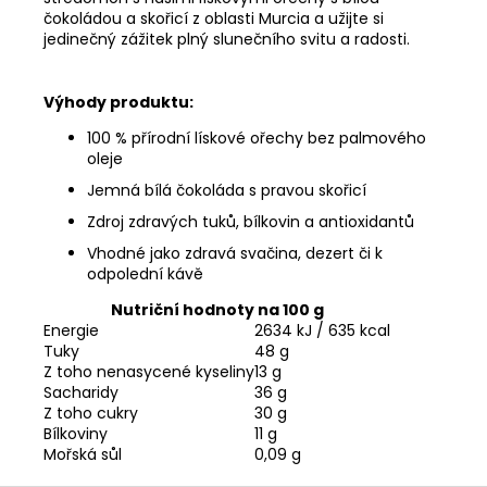
čokoládou a skořicí z oblasti Murcia a užijte si
jedinečný zážitek plný slunečního svitu a radosti.
Výhody produktu:
100 % přírodní lískové ořechy bez palmového
oleje
Jemná bílá čokoláda s pravou skořicí
Zdroj zdravých tuků, bílkovin a antioxidantů
Vhodné jako zdravá svačina, dezert či k
odpolední kávě
Nutriční hodnoty na 100 g
Energie
2634 kJ / 635 kcal
Tuky
48 g
Z toho nenasycené kyseliny
13 g
Sacharidy
36 g
Z toho cukry
30 g
Bílkoviny
11 g
Mořská sůl
0,09 g