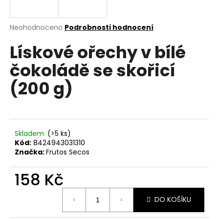
a
j
Průměrné
Neohodnoceno
Podrobnosti hodnocení
í
hodnocení
Lískové ořechy v bílé
produktu
t
je
?
čokoládě se skořicí
0,0
z
(200 g)
5
hvězdiček.
HLEDAT
Skladem
(>5 ks)
Kód:
8424943031310
Značka:
Frutos Secos
D
o
158 Kč
p
o
Měrná
r
DO KOŠÍKU
cena:
u