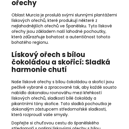
ořechy
Oblast Murcia je proslulá svými slunnými plantážemi
lískových ořechů, které produkují některé z
nejlahodnějších ořechů ve Španělsku. Tyto lískové
ořechy jsou základem naší lahodné pochoutky,
která zdůrazňuje bohatost a autentičnost tohoto
bohatého regionu.
Lískový ořech s bílou
čokoládou a skořicí: Sladká
harmonie chutí
Naše lískové ořechy s bílou čokoládou a skořicí jsou
pečlivě vybrané a zpracované tak, aby každé sousto
nabídlo dokonalou rovnováhu mezi křehkostí
lískových ořechů, sladkostí bílé čokolády a
pikantními tóny skořice. Tato sladká pochoutka je
dokonalým zástupcem středomořské sladkosti,
která rozproudí vaše smysly.
Dopřejte si chuťovou cestu do španělského
středomoří s našimi lískovými ořechy s bílou