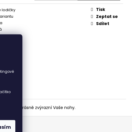
Tisk
 lodičky
variantu
Zeptat se
ka
Sdílet
á
i
etingové
ačítko
í lodičky krásně zvýrazní Vaše nohy.
asím