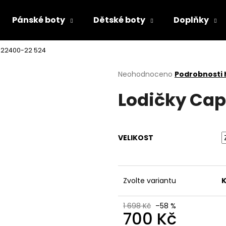
Pánské boty
Dětské boty
Doplňky
-22400-22 524
Co potřebujete najít?
Průměrné
Neohodnoceno
Podrobnosti
hodnocení
Lodičky Cap
produktu
HLEDAT
je
0,0
z
5
Doporučujeme
VELIKOST
hvězdiček.
Zvolte variantu
K
1 698 Kč
–58 %
700 Kč
PÁNSKÉ POLOBOTKY BUGATTI 311-A311U-
DÍVČÍ PAPUČKY F