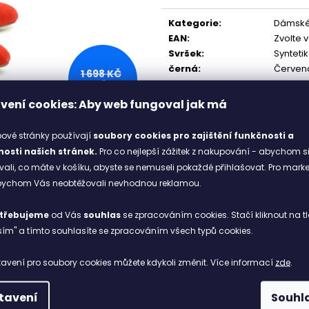
4000-6300
Měrná
448 Kč
2 398 Kč
cena:
Kategorie
:
Dámské
EAN
:
Zvolte 
Svršek
:
Synteti
černá
:
Červen
1 698 KČ
–58 %
vení cookies: Aby web fungoval jak má
ové stránky používají
soubory cookies
pro zajištění funkčnosti a
osti našich stránek.
Pro co nejlepší zážitek z nakupování - abychom s
li, co máte v košíku, abyste se nemuseli pokaždé přihlašovat. Pro mark
abychom Vás neobtěžovali nevhodnou reklamou.
třebujeme
od Vás
souhlas
se zpracováním cookies. Stačí kliknout na tl
ím" a tímto souhlasíte se zpracováním všech typů cookies.
e 8 cm. Komfort nošení zvyšuje vložka z ekokůže, kůže. Decentn
avení pro soubory cookies můžete kdykoli změnit. Více informací
zde
.
tavení
Souhl