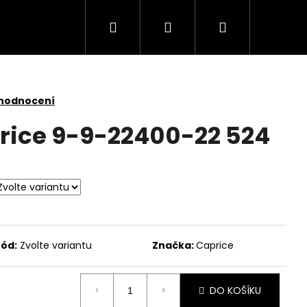
Hledat
Přihlášení
Nákupní
košík
 hodnocení
rice 9-9-22400-22 524
ód:
Zvolte variantu
Značka:
Caprice
DO KOŠÍKU
ARE 4111451