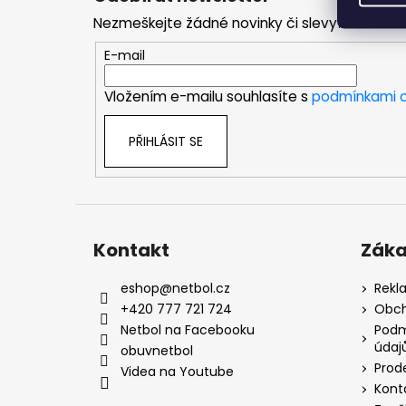
p
Nezmeškejte žádné novinky či slevy!
a
t
E-mail
í
Vložením e-mailu souhlasíte s
podmínkami o
PŘIHLÁSIT SE
Kontakt
Záka
eshop
@
netbol.cz
Rekl
+420 777 721 724
Obch
Netbol na Facebooku
Podm
údaj
obuvnetbol
Prod
Videa na Youtube
Kont