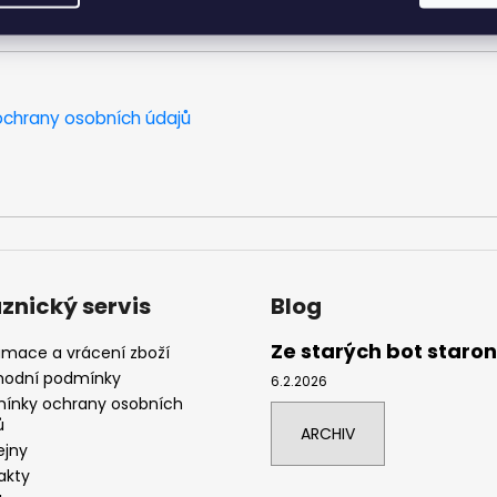
chrany osobních údajů
znický servis
Blog
Ze starých bot staro
amace a vrácení zboží
odní podmínky
6.2.2026
ínky ochrany osobních
ů
ARCHIV
ejny
akty