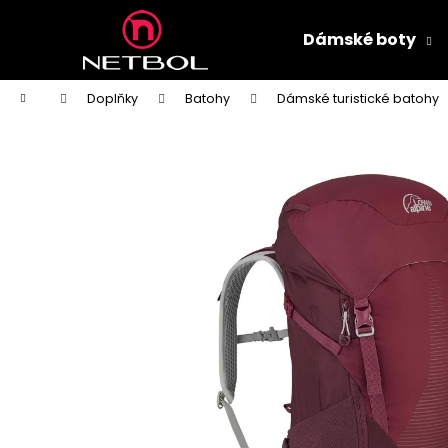
K
Přejít
na
o
Dámské boty
obsah
Zpět
Zpět
š
do
do
í
Domů
Doplňky
Batohy
Dámské turistické batohy
k
obchodu
obchodu
DÁMSKÉ PANTOFLE PETER LEGWOOD