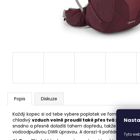
ITACA BEIGE
2 690 Kč
Popis
Diskuze
Každý kopec si od tebe vybere poplatek ve formě několika 
Nasta
chladivý
vzduch volně proudil také přes tvá záda
. Zád
snadno a přesně doladíš tahem dopředu, takže se batoh
vodoodpudivou
DWR úpravou. A dorazí-li pořádný slejvák
Tyto web