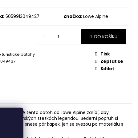
d:
5059913049427
Značka:
Lowe Alpine
DO KOŠÍKU
Tisk
turistické batohy
3049427
Zeptat se
Sdílet
u osvěží. A tento batoh od Lowe Alpine zařídí, aby
 je na horských stezkách legendou. Bederní popruh si
ž se z nebe snese pár kapek, jen se svezou po materiálu s