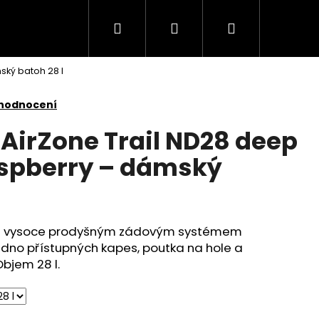
Hledat
Přihlášení
Nákupní
ský batoh 28 l
košík
 hodnocení
 AirZone Trail ND28 deep
aspberry – dámský
h s vysoce prodyšným zádovým systémem
dno přístupných kapes, poutka na hole a
bjem 28 l.
ARE 4111451