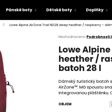
Pánské boty
Dětské boty
Doplňky
Lowe Alpine AirZone Trail ND28 deep heather / raspberry – dám
Co potřebujete najít?
Průměrné
Neohodnoceno
Podrobnosti
hodnocení
Lowe Alpine
produktu
HLEDAT
je
heather / r
0,0
z
batoh 28 l
5
Doporučujeme
hvězdiček.
Dámský turistický bato
AirZone™. Má spoustu sna
integrovanou pláštěnku. O
OBJEM
PÁNSKÉ POLOBOTKY BUGATTI 311-A311U-
DÍVČÍ PAPUČKY F