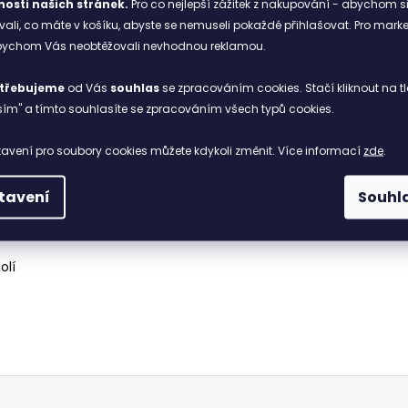
í mezi batohem a zády volný prostor. Během horkých dnů a nároč
osti našich stránek.
Pro co nejlepší zážitek z nakupování - abychom s
li, co máte v košíku, abyste se nemuseli pokaždé přihlašovat. Pro mark
abychom Vás neobtěžovali nevhodnou reklamou.
třebujeme
od Vás
souhlas
se zpracováním cookies. Stačí kliknout na tl
ím" a tímto souhlasíte se zpracováním všech typů cookies.
avení pro soubory cookies můžete kdykoli změnit. Více informací
zde
.
 dopředu
tavení
Souhl
olí