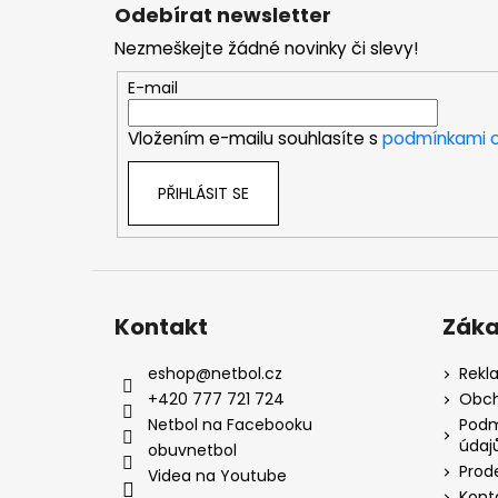
á
Odebírat newsletter
p
Nezmeškejte žádné novinky či slevy!
a
t
E-mail
í
Vložením e-mailu souhlasíte s
podmínkami o
PŘIHLÁSIT SE
Kontakt
Záka
eshop
@
netbol.cz
Rekl
+420 777 721 724
Obch
Netbol na Facebooku
Podm
údaj
obuvnetbol
Prod
Videa na Youtube
Kont