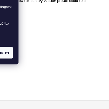
ných výstupů tak čerstvý vzduch proudí okolo těla.
i
etingové
ačítko
asím