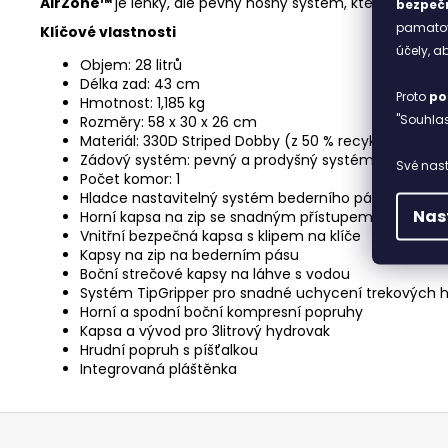
AirZone™
je lehký, ale pevný nosný systém, který vytvář
bezpečn
pamatova
Klíčové vlastnosti
účely, 
Objem: 28 litrů
Délka zad: 43 cm
Proto
po
Hmotnost: 1,185 kg
"Souhlas
Rozměry: 58 x 30 x 26 cm
Materiál: 330D Striped Dobby (z 50 % recyklovaný)
Zádový systém: pevný a prodyšný systém AirZone™
Své nast
Počet komor: 1
Hladce nastavitelný systém bederního pásu tahem
Nas
Horní kapsa na zip se snadným přístupem
Vnitřní bezpečná kapsa s klipem na klíče
Kapsy na zip na bederním pásu
Boční strečové kapsy na láhve s vodou
Systém TipGripper pro snadné uchycení trekových h
Horní a spodní boční kompresní popruhy
Kapsa a vývod pro 3litrový hydrovak
Hrudní popruh s píšťalkou
Integrovaná pláštěnka
Z