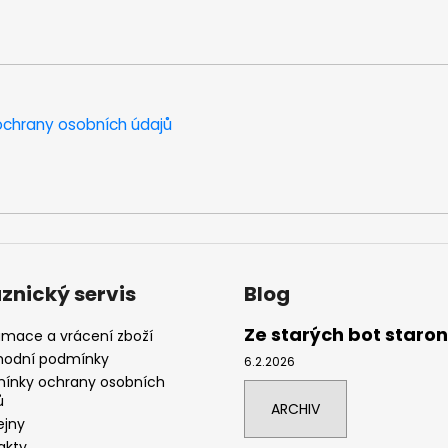
chrany osobních údajů
znický servis
Blog
Ze starých bot staro
amace a vrácení zboží
odní podmínky
6.2.2026
ínky ochrany osobních
ů
ARCHIV
ejny
akty