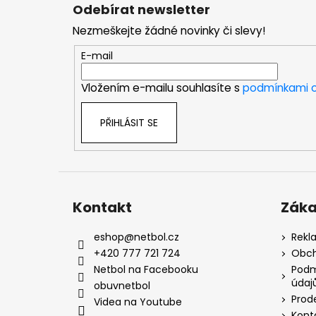
á
Odebírat newsletter
p
Nezmeškejte žádné novinky či slevy!
a
t
E-mail
í
Vložením e-mailu souhlasíte s
podmínkami o
PŘIHLÁSIT SE
Kontakt
Záka
eshop
@
netbol.cz
Rekl
+420 777 721 724
Obch
Netbol na Facebooku
Podm
údaj
obuvnetbol
Prod
Videa na Youtube
Kont