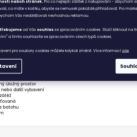
osti našich stránek.
Pro co nejlepší zážitek z nakupování - abychom s
konstrukce, která přináší stabilitu, flexibilitu a v kombinaci s 
li, co máte v košíku, abyste se nemuseli pokaždé přihlašovat. Pro mark
abychom Vás neobtěžovali nevhodnou reklamou.
třebujeme
od Vás
souhlas
se zpracováním cookies. Stačí kliknout na tl
ím" a tímto souhlasíte se zpracováním všech typů cookies.
ty Nylon Ripstop s Trishield úpravou
avení pro soubory cookies můžete kdykoli změnit. Více informací
zde
.
á maximalizuje proudění vzduchu okolo těla
tavení
Souhl
obí tělu a zajistí správnou podporu
 klopou proti dešti
ti
pný úložný prostor
 nebo další vybavení
 zátěž
íťovaná
le batohu
em