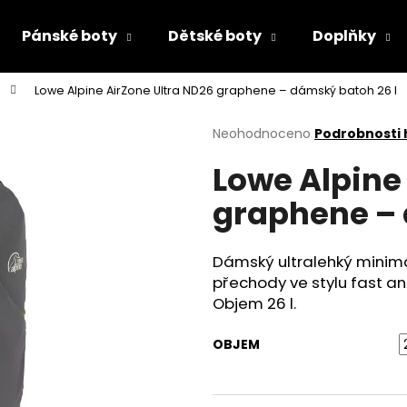
Pánské boty
Dětské boty
Doplňky
Lowe Alpine AirZone Ultra ND26 graphene – dámský batoh 26 l
Co potřebujete najít?
Průměrné
Neohodnoceno
Podrobnosti
hodnocení
Lowe Alpine
produktu
HLEDAT
je
graphene – 
0,0
z
5
Doporučujeme
hvězdiček.
Dámský ultralehký minimali
přechody ve stylu fast an
Objem 26 l.
OBJEM
DÁMSKÉ ŽABKY TAMARIS 1-27509-46
PRIMIGI 2418511