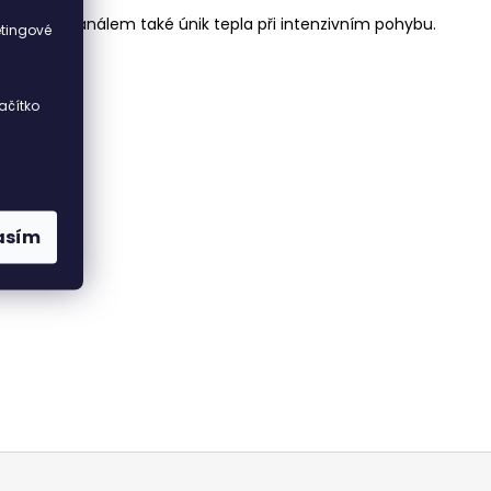
i
konvekčním kanálem také únik tepla při intenzivním pohybu.
etingové
ačítko
asím