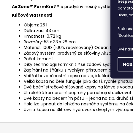
bezpečn
AirZone™ FormKnit™
je prodyšný nosný systém z pletené 
pamatova
Klíčové vlastnosti
účely, 
Objem: 26 l
Proto
po
Délka zad: 43 cm
"Souhlas
Hmotnost: 0,72 kg
Rozměry: 53 x 33 x 28 cm
Materiál: 100D (100% recyklovaný) Ocean High Tenaci
Své nast
Zádový systém: prodyšný ze síťoviny AirZone™, kter
Počet komor: 1
Nas
Díky technologii FormKnit™ se zádový systém přizpůs
Zapínání na šňůrku s rychlým přístupem a ochrannou
Vnitřní bezpečnostní kapsa na zip, ideální na drobnos
Velká kapsa na čele funguje jako další, rychle přístu
Dvě boční strečové síťované kapsy na láhve s vodou
Ultralehké kompresní popruhy pomáhají stabilizovat
Dvě kapsy na bederním pásu – jedna na zip, druhá s
Hole lze upnout do lehkého nosného systému na če
Uvnitř kapsa na 3litrový hydrovak s dvojitým výstup
Z