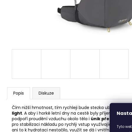
DOLPHIN
1 498 Kč
Popis
Diskuze
Čím nižší hmotnost, tím rychleji bude stezka ubíhat pod 
Nasta
light
. A aby i horké letní dny na cestě byly příjemné, opatři
podpoří proudění vzduchu okolo těla i
únik přebytečnéh
pro stabilizaci nákladu po rychlý vstup využívající stahovac
Tyto web
ani to k hydrataci nestačilo, využít se dá i vnitřní kapsa na