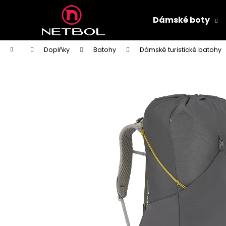
K
Přejít
na
o
Dámské boty
obsah
Zpět
Zpět
š
do
do
í
Domů
Doplňky
Batohy
Dámské turistické batohy
k
obchodu
obchodu
ZDRAVOTNÍ OBUV PETER LEGWOOD