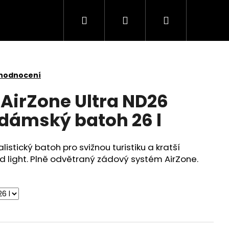
Hledat
Přihlášení
Nákupní
košík
 hodnocení
 AirZone Ultra ND26
dámský batoh 26 l
stický batoh pro svižnou turistiku a kratší
d light. Plně odvětraný zádový systém AirZone.