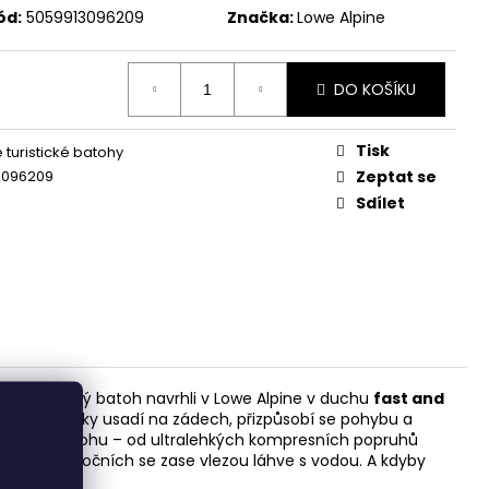
ód:
5059913096209
Značka:
Lowe Alpine
DO KOŠÍKU
Tisk
turistické batohy
3096209
Zeptat se
Sdílet
tický dámský batoh navrhli v Lowe Alpine v duchu
fast and
ukce se hezky usadí na zádech, přizpůsobí se pohybu a
motnosti batohu – od ultralehkých kompresních popruhů
 do těch bočních se zase vlezou láhve s vodou. A kdyby