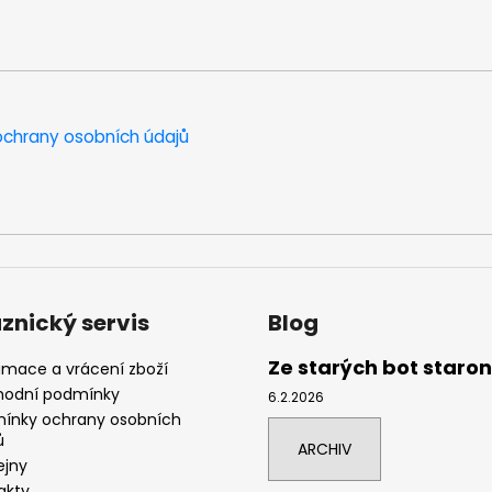
chrany osobních údajů
znický servis
Blog
Ze starých bot staro
amace a vrácení zboží
odní podmínky
6.2.2026
ínky ochrany osobních
ů
ARCHIV
ejny
akty