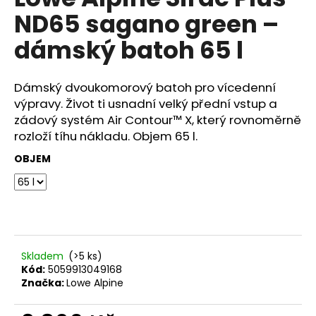
je
a
ND65 sagano green –
0,0
z
j
dámský batoh 65 l
5
í
hvězdiček.
t
Dámský dvoukomorový batoh pro vícedenní
?
výpravy. Život ti usnadní velký přední vstup a
zádový systém Air Contour™ X, který rovnoměrně
rozloží tíhu nákladu. Objem 65 l.
OBJEM
HLEDAT
D
o
p
Skladem
(>5 ks)
o
Kód:
5059913049168
Značka:
Lowe Alpine
r
u