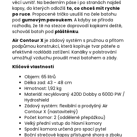
věcí uvnitř. Na bederním páse i po stranách najdeš
kapsy, do kterých odložíš
to, co chceš mít rychle
po ruce
. Propocené tričko usušíš na čele batohu
pod
gumovým pavoukem
. A kdyby se příroda
rozhodla, že tě na stezce doprovodí kapkami deště,
schováš batoh pod
pláštěnku
.
Air Contour X
je zádový systém s pružnou a přitom
podpůrnou konstrukcí, která kopíruje tvar páteře a
efektivně rozkládá zatížení. Kanálky v polstrování
umožňují vzduchu proudit mezi batohem a zády.
Klíčové vlastnosti
Objem: 65 litrů
Délka zad: 43 - 48 cm
Hmotnost: 1,92 kg
Materiál: recyklovaný 420D Dobby a 600D PW /
Hydroshield
Zádový systém: flexibilní a prodyšný Air
Contour X (nastavitelný)
Počet komor: 2 (oddělené přepážkou)
Velký přední vstup do hlavní komory
Spodní komora určená pro spací pytel
Boční strečové kapsy přístupné shora a zboku