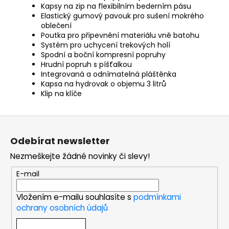
Kapsy na zip na flexibilním bederním pásu
Elastický gumový pavouk pro sušení mokrého
oblečení
Poutka pro připevnění materiálu vně batohu
Systém pro uchycení trekových holí
Spodní a boční kompresní popruhy
Hrudní popruh s píšťalkou
Integrovaná a odnímatelná pláštěnka
Kapsa na hydrovak o objemu 3 litrů
Klip na klíče
Z
á
Odebírat newsletter
p
Nezmeškejte žádné novinky či slevy!
a
t
E-mail
í
Vložením e-mailu souhlasíte s
podmínkami
ochrany osobních údajů