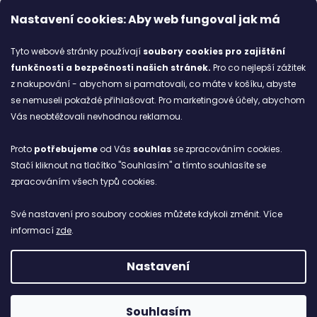
Kontakty
Nastavení cookies: Aby web fungoval jak má
Značky
Tyto webové stránky používají
soubory cookies
pro zajištění
funkčnosti a bezpečnosti našich stránek.
Pro co nejlepší zážitek
Blog
z nakupování - abychom si pamatovali, co máte v košíku, abyste
se nemuseli pokaždé přihlašovat. Pro marketingové účely, abychom
Ze starých bot staronové
Vás neobtěžovali nevhodnou reklamou.
6.2.2026
Proto
potřebujeme
od Vás
souhlas
se zpracováním cookies.
ARCHIV
Stačí kliknout na tlačítko "Souhlasím" a tímto souhlasíte se
zpracováním všech typů cookies.
Facebook
Své nastavení pro soubory cookies můžete kdykoli změnit. Více
informací
zde
.
Nastavení
Vytvořil Shoptet
Copyright 2026
NETBOL
. Všechna práva vyhrazena.
Souhlasím