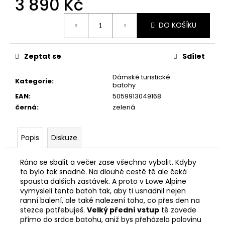
3 890 Kč
č
u
Měrná
j
DO KOŠÍKU
cena:
e
m
e
Zeptat se
Sdílet
Dámské turistické
Kategorie
:
batohy
PRIMIGI
2418511
EAN
:
5059913049168
černá
:
zelená
1
898
Kč
Popis
Diskuze
Ráno se sbalit a večer zase všechno vybalit. Kdyby
to bylo tak snadné. Na dlouhé cestě tě ale čeká
spousta dalších zastávek. A proto v Lowe Alpine
vymysleli tento batoh tak, aby ti usnadnil nejen
ranní balení, ale také nalezení toho, co přes den na
stezce potřebuješ.
Velký přední vstup
tě zavede
přímo do srdce batohu, aniž bys přeházela polovinu