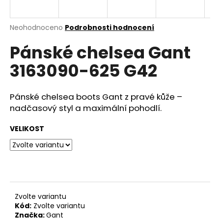
a
j
Průměrné
Neohodnoceno
Podrobnosti hodnocení
í
hodnocení
Pánské chelsea Gant
produktu
t
je
?
3163090-625 G42
0,0
z
5
hvězdiček.
Pánské chelsea boots Gant z pravé kůže –
nadčasový styl a maximální pohodlí.
HLEDAT
VELIKOST
D
o
p
o
Zvolte variantu
r
Kód:
Zvolte variantu
u
Značka:
Gant