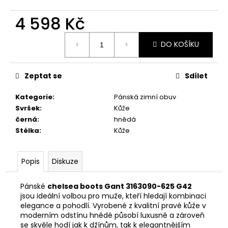
č
u
4 598 Kč
j
e
Měrná
DO KOŠÍKU
m
cena:
e
Zeptat se
Sdílet
RIEKER
44760-
Kategorie
:
Pánská zimní obuv
35
Svršek
:
Kůže
1
černá
:
hnědá
998
Stélka
:
Kůže
Kč
Popis
Diskuze
Pánské
chelsea boots Gant 3163090-625 G42
jsou ideální volbou pro muže, kteří hledají kombinaci
elegance a pohodlí. Vyrobené z kvalitní pravé kůže v
moderním odstínu hnědé působí luxusně a zároveň
se skvěle hodí jak k džínům, tak k elegantnějším