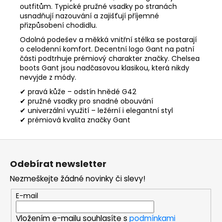
outfitům. Typické pružné vsadky po stranách
usnadňují nazouvání a zajišťují příjemné
přizpůsobení chodidlu.
Odolná podešev a měkká vnitřní stélka se postarají
o celodenní komfort. Decentní logo Gant na patní
části podtrhuje prémiový charakter značky. Chelsea
boots Gant jsou nadčasovou klasikou, která nikdy
nevyjde z módy.
✔ pravá kůže – odstín hnědé G42
✔ pružné vsadky pro snadné obouvání
✔ univerzální využití – ležérní i elegantní styl
✔ prémiová kvalita značky Gant
Z
á
Odebírat newsletter
p
Nezmeškejte žádné novinky či slevy!
a
t
E-mail
í
Vložením e-mailu souhlasíte s
podmínkami