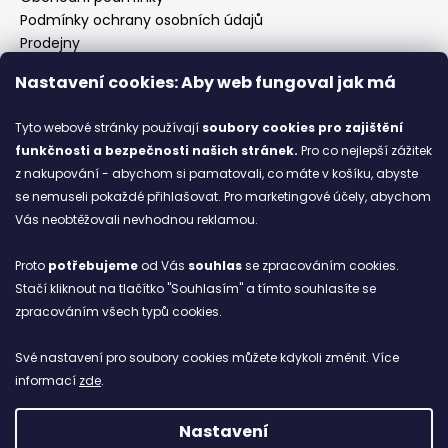
Podmínky ochrany osobních údajů
Prodejny
Kontakty
Nastavení cookies: Aby web fungoval jak má
Značky
Tyto webové stránky používají
soubory cookies
pro zajištění
funkčnosti a bezpečnosti našich stránek.
Pro co nejlepší zážitek
Blog
z nakupování - abychom si pamatovali, co máte v košíku, abyste
se nemuseli pokaždé přihlašovat. Pro marketingové účely, abychom
Ze starých bot staronové
Vás neobtěžovali nevhodnou reklamou.
6.2.2026
Proto
potřebujeme
od Vás
souhlas
se zpracováním cookies.
ARCHIV
Stačí kliknout na tlačítko "Souhlasím" a tímto souhlasíte se
zpracováním všech typů cookies.
Facebook
Své nastavení pro soubory cookies můžete kdykoli změnit. Více
informací
zde
.
Nastavení
Vytvořil Shoptet