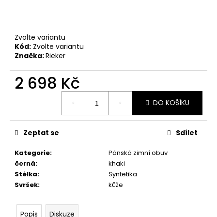
č
u
j
e
Zvolte variantu
m
Kód:
Zvolte variantu
e
Značka:
Rieker
2 698 Kč
PRIMIGI
2418511
Měrná
DO KOŠÍKU
1
cena:
898
Kč
Zeptat se
Sdílet
Kategorie
:
Pánská zimní obuv
černá
:
khaki
Stélka
:
Syntetika
Svršek
:
kůže
Popis
Diskuze