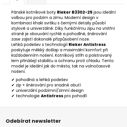
Pánské kotníkové boty
Rieker B3302-25
jsou ideální
volbou pro podzim a zimu. Moderní design v
kombinaci khaki svršku s černými detaily působí
stylově a univerzálně. Díky funkčnímu zipu na vnitřní
straně je obouvání rychlé a pohodlné, šněrování
zase zajistí dokonalé přizpůsobení noze.
Lehká podešev s technologií
Rieker Antistress
poskytuje měkký došlap a maximální komfort při
každodenním nošení. Kotníkový střih a polstrovaný
lem přinášejí stabilitu a ochranu proti chladu. Tento
model je ideální jak do města, tak na volnočasové
nošení.
✔ pohodlná a lehká podešev
✔ zip + šněrování pro snadné obutí
✔ univerzální podzimní/zimní design
✔ technologie
Antistress
pro pohodlí
Z
á
Odebírat newsletter
p