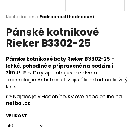
a
j
Průměrné
Neohodnoceno
Podrobnosti hodnocení
í
hodnocení
Pánské kotníkové
produktu
t
je
?
Rieker B3302-25
0,0
z
5
hvězdiček.
Pánské kotníkové boty Rieker B3302-25 –
lehké, pohodlné a připravené na podzim i
HLEDAT
zimu!
🍂👞 Díky zipu obuješ raz dva a
technologie Antistress ti zajistí komfort na každý
krok.
D
👉 Najdeš je v Hodoníně, Kyjově nebo online na
o
netbol.cz
p
o
VELIKOST
r
u