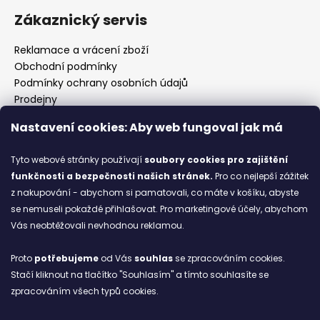
Zákaznický servis
Reklamace a vrácení zboží
Obchodní podmínky
Podmínky ochrany osobních údajů
Prodejny
Kontakty
Nastavení cookies: Aby web fungoval jak má
Značky
Tyto webové stránky používají
soubory cookies
pro zajištění
funkčnosti a bezpečnosti našich stránek.
Pro co nejlepší zážitek
Blog
z nakupování - abychom si pamatovali, co máte v košíku, abyste
se nemuseli pokaždé přihlašovat. Pro marketingové účely, abychom
Ze starých bot staronové
Vás neobtěžovali nevhodnou reklamou.
6.2.2026
Proto
potřebujeme
od Vás
souhlas
se zpracováním cookies.
ARCHIV
Stačí kliknout na tlačítko "Souhlasím" a tímto souhlasíte se
zpracováním všech typů cookies.