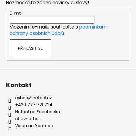
Nezmeškejte žádné novinky či slevy!
a
t
E-mail
í
Vložením e-mailu souhlasíte s
podmínkami
ochrany osobních údajů
PŘIHLÁSIT SE
Kontakt
eshop
@
netbol.cz
+420 777 721 724
Netbol na Facebooku
obuvnetbol
Videa na Youtube