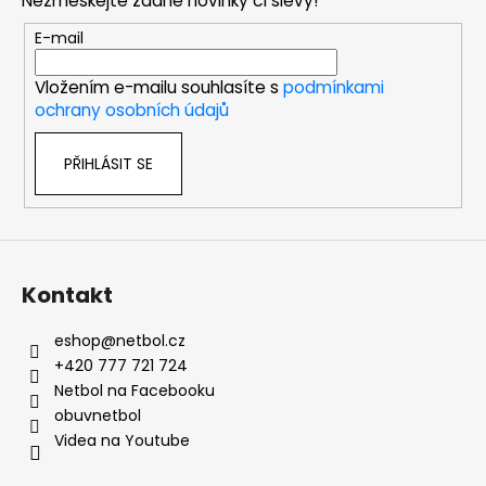
Nezmeškejte žádné novinky či slevy!
a
t
E-mail
í
Vložením e-mailu souhlasíte s
podmínkami
ochrany osobních údajů
PŘIHLÁSIT SE
Kontakt
eshop
@
netbol.cz
+420 777 721 724
Netbol na Facebooku
obuvnetbol
Videa na Youtube