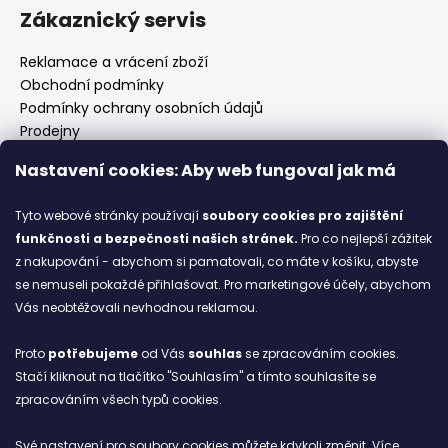
Zákaznický servis
Reklamace a vrácení zboží
Obchodní podmínky
Podmínky ochrany osobních údajů
Prodejny
Kontakty
Nastavení cookies: Aby web fungoval jak má
Značky
Tyto webové stránky používají
soubory cookies
pro zajištění
funkčnosti a bezpečnosti našich stránek.
Pro co nejlepší zážitek
Blog
z nakupování - abychom si pamatovali, co máte v košíku, abyste
se nemuseli pokaždé přihlašovat. Pro marketingové účely, abychom
Ze starých bot staronové
Vás neobtěžovali nevhodnou reklamou.
6.2.2026
Proto
potřebujeme
od Vás
souhlas
se zpracováním cookies.
ARCHIV
Stačí kliknout na tlačítko "Souhlasím" a tímto souhlasíte se
zpracováním všech typů cookies.
Facebook
Své nastavení pro soubory cookies můžete kdykoli změnit. Více