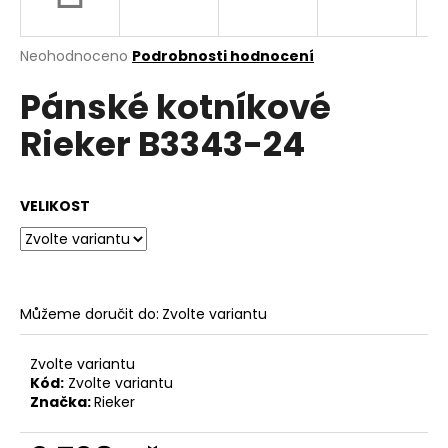
a
j
Průměrné
Neohodnoceno
Podrobnosti hodnocení
í
hodnocení
Pánské kotníkové
produktu
t
je
?
Rieker B3343-24
0,0
z
5
hvězdiček.
VELIKOST
HLEDAT
Můžeme doručit do:
Zvolte variantu
D
o
p
Zvolte variantu
o
Kód:
Zvolte variantu
Značka:
Rieker
r
u