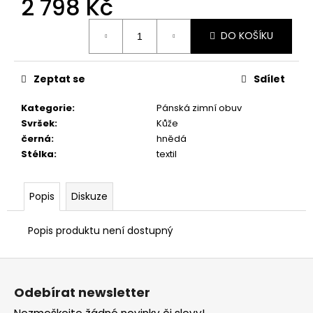
2 798 Kč
č
u
Měrná
j
DO KOŠÍKU
cena:
e
m
e
Zeptat se
Sdílet
Kategorie
:
Pánská zimní obuv
PRIMIGI
Svršek
:
Kůže
2418511
černá
:
hnědá
1
Stélka
:
textil
898
Kč
Popis
Diskuze
Popis produktu není dostupný
Z
á
Odebírat newsletter
p