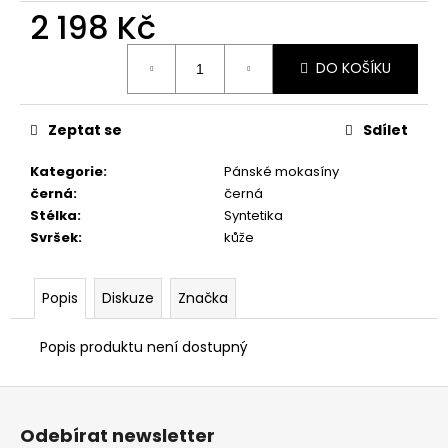
č
2 198 Kč
u
j
Měrná
e
DO KOŠÍKU
cena:
m
e
Zeptat se
Sdílet
PRIMIGI
Kategorie
:
Pánské mokasíny
2411200
černá
:
černá
1
Stélka
:
Syntetika
298
Svršek
:
kůže
Kč
Popis
Diskuze
Značka
Popis produktu není dostupný
Z
á
Odebírat newsletter