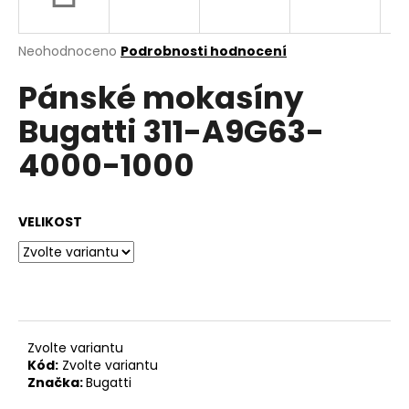
a
j
Průměrné
Neohodnoceno
Podrobnosti hodnocení
í
hodnocení
Pánské mokasíny
produktu
t
je
?
Bugatti 311-A9G63-
0,0
z
4000-1000
5
hvězdiček.
HLEDAT
VELIKOST
D
o
p
Zvolte variantu
o
Kód:
Zvolte variantu
r
Značka:
Bugatti
u