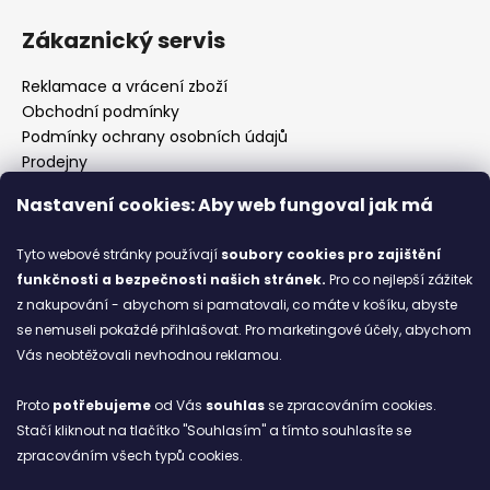
Zákaznický servis
Reklamace a vrácení zboží
Obchodní podmínky
Podmínky ochrany osobních údajů
Prodejny
Kontakty
Nastavení cookies: Aby web fungoval jak má
Značky
Tyto webové stránky používají
soubory cookies
pro zajištění
funkčnosti a bezpečnosti našich stránek.
Pro co nejlepší zážitek
Blog
z nakupování - abychom si pamatovali, co máte v košíku, abyste
se nemuseli pokaždé přihlašovat. Pro marketingové účely, abychom
Ze starých bot staronové
Vás neobtěžovali nevhodnou reklamou.
6.2.2026
Proto
potřebujeme
od Vás
souhlas
se zpracováním cookies.
ARCHIV
Stačí kliknout na tlačítko "Souhlasím" a tímto souhlasíte se
zpracováním všech typů cookies.