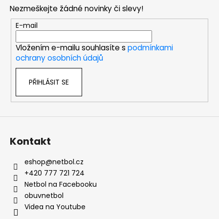
p
Nezmeškejte žádné novinky či slevy!
a
t
E-mail
í
Vložením e-mailu souhlasíte s
podmínkami
ochrany osobních údajů
PŘIHLÁSIT SE
Kontakt
eshop
@
netbol.cz
+420 777 721 724
Netbol na Facebooku
obuvnetbol
Videa na Youtube