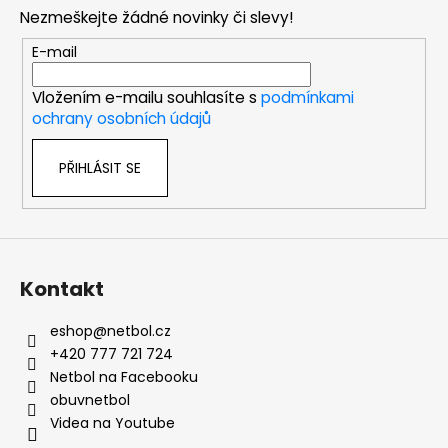
p
Nezmeškejte žádné novinky či slevy!
a
t
E-mail
í
Vložením e-mailu souhlasíte s
podmínkami
ochrany osobních údajů
PŘIHLÁSIT SE
Kontakt
eshop
@
netbol.cz
+420 777 721 724
Netbol na Facebooku
obuvnetbol
Videa na Youtube