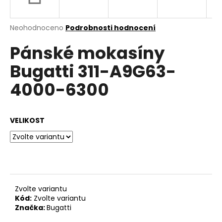
a
j
Průměrné
Neohodnoceno
Podrobnosti hodnocení
í
hodnocení
Pánské mokasíny
produktu
t
je
?
Bugatti 311-A9G63-
0,0
z
4000-6300
5
hvězdiček.
HLEDAT
VELIKOST
D
o
p
Zvolte variantu
o
Kód:
Zvolte variantu
r
Značka:
Bugatti
u