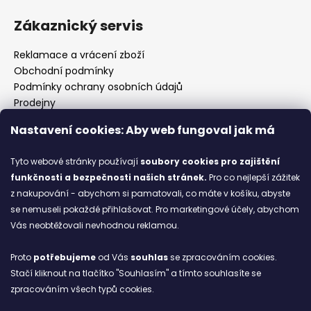
Zákaznický servis
Reklamace a vrácení zboží
Obchodní podmínky
Podmínky ochrany osobních údajů
Prodejny
Kontakty
Nastavení cookies: Aby web fungoval jak má
Značky
Tyto webové stránky používají
soubory cookies
pro zajištění
funkčnosti a bezpečnosti našich stránek.
Pro co nejlepší zážitek
Blog
z nakupování - abychom si pamatovali, co máte v košíku, abyste
se nemuseli pokaždé přihlašovat. Pro marketingové účely, abychom
Ze starých bot staronové
Vás neobtěžovali nevhodnou reklamou.
6.2.2026
Proto
potřebujeme
od Vás
souhlas
se zpracováním cookies.
ARCHIV
Stačí kliknout na tlačítko "Souhlasím" a tímto souhlasíte se
zpracováním všech typů cookies.