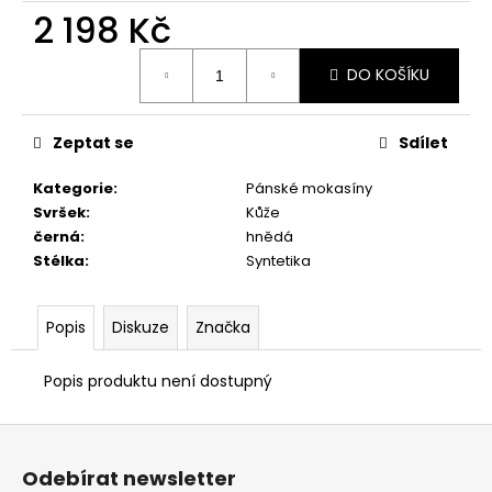
č
2 198 Kč
u
j
Měrná
e
DO KOŠÍKU
cena:
m
e
Zeptat se
Sdílet
PRIMIGI
Kategorie
:
Pánské mokasíny
2411200
Svršek
:
Kůže
1
černá
:
hnědá
298
Stélka
:
Syntetika
Kč
Popis
Diskuze
Značka
Popis produktu není dostupný
Z
á
Odebírat newsletter