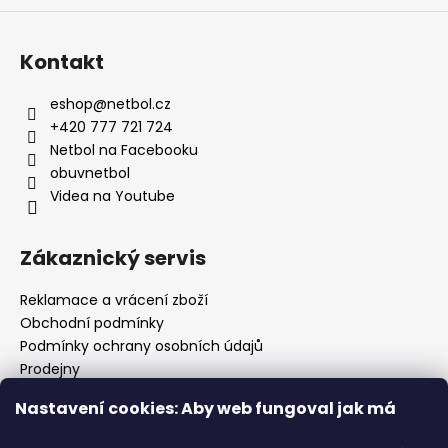
Kontakt
eshop
@
netbol.cz
+420 777 721 724
Netbol na Facebooku
obuvnetbol
Videa na Youtube
Zákaznický servis
Reklamace a vrácení zboží
Obchodní podmínky
Podmínky ochrany osobních údajů
Prodejny
Kontakty
Nastavení cookies: Aby web fungoval jak má
Značky