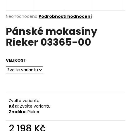
a
j
Průměrné
Neohodnoceno
Podrobnosti hodnocení
í
hodnocení
Pánské mokasíny
produktu
t
je
?
Rieker 03365-00
0,0
z
5
hvězdiček.
VELIKOST
HLEDAT
D
o
Zvolte variantu
p
Kód:
Zvolte variantu
o
Značka:
Rieker
r
u
2 198 Kč