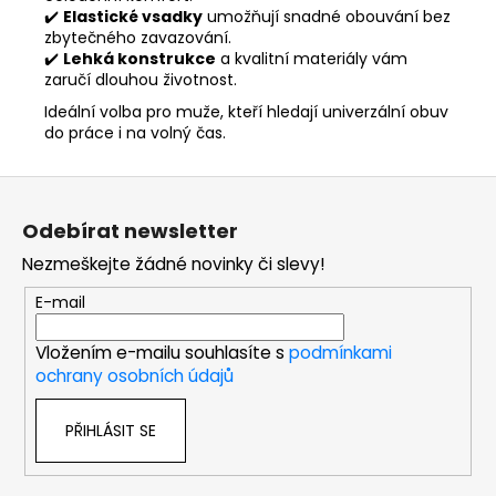
✔️
Elastické vsadky
umožňují snadné obouvání bez
zbytečného zavazování.
✔️
Lehká konstrukce
a kvalitní materiály vám
zaručí dlouhou životnost.
Ideální volba pro muže, kteří hledají univerzální obuv
do práce i na volný čas.
Z
á
Odebírat newsletter
p
Nezmeškejte žádné novinky či slevy!
a
t
E-mail
í
Vložením e-mailu souhlasíte s
podmínkami
ochrany osobních údajů
PŘIHLÁSIT SE