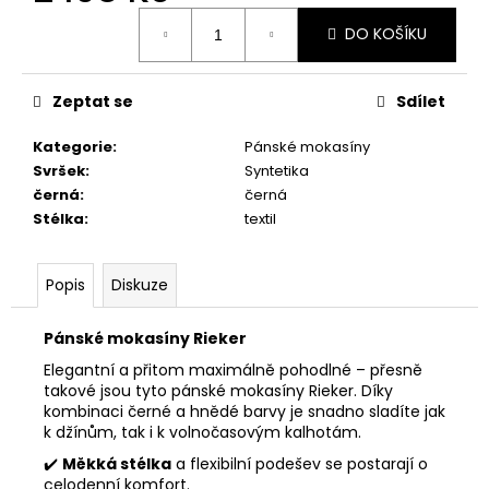
č
Měrná
u
DO KOŠÍKU
cena:
j
e
m
Zeptat se
Sdílet
e
Kategorie
:
Pánské mokasíny
Svršek
:
Syntetika
PÁNSKÉ
černá
:
černá
POLOBOTKY
Stélka
:
textil
BUGATTI
311-
A311U-
4000-
Popis
Diskuze
6300
2
Pánské mokasíny Rieker
398
Kč
Elegantní a přitom maximálně pohodlné – přesně
takové jsou tyto pánské mokasíny Rieker. Díky
kombinaci černé a hnědé barvy je snadno sladíte jak
k džínům, tak i k volnočasovým kalhotám.
✔️
Měkká stélka
a flexibilní podešev se postarají o
celodenní komfort.