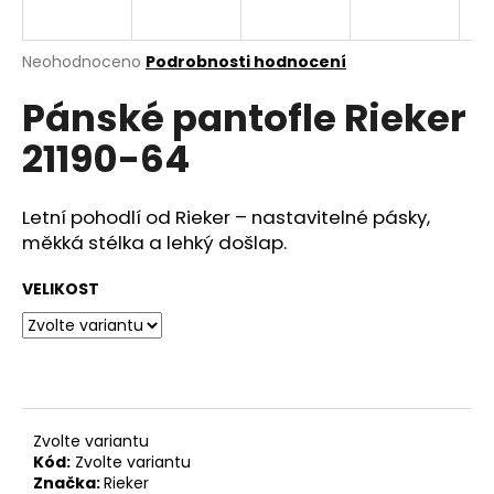
a
j
Průměrné
Neohodnoceno
Podrobnosti hodnocení
í
hodnocení
Pánské pantofle Rieker
produktu
t
je
?
21190-64
0,0
z
5
hvězdiček.
Letní pohodlí od Rieker – nastavitelné pásky,
měkká stélka a lehký došlap.
HLEDAT
VELIKOST
D
o
p
o
Zvolte variantu
r
Kód:
Zvolte variantu
u
Značka:
Rieker