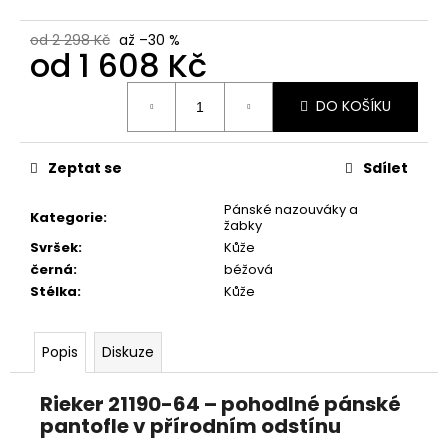
č
u
od 2 298 Kč
až –30 %
j
od
1 608 Kč
e
m
Měrná
DO KOŠÍKU
cena:
e
Zeptat se
Sdílet
PRIMIGI
2411300
Pánské nazouváky a
1
Kategorie
:
žabky
298
Svršek
:
Kůže
Kč
černá
:
béžová
Stélka
:
Kůže
Popis
Diskuze
Rieker 21190-64 – pohodlné pánské
pantofle v přírodním odstínu