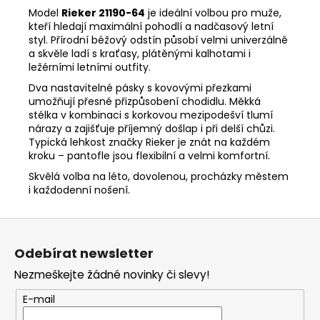
Model
Rieker 21190-64
je ideální volbou pro muže,
kteří hledají maximální pohodlí a nadčasový letní
styl. Přírodní béžový odstín působí velmi univerzálně
a skvěle ladí s kraťasy, plátěnými kalhotami i
ležérními letními outfity.
Dva nastavitelné pásky s kovovými přezkami
umožňují přesné přizpůsobení chodidlu. Měkká
stélka v kombinaci s korkovou mezipodešví tlumí
nárazy a zajišťuje příjemný došlap i při delší chůzi.
Typická lehkost značky Rieker je znát na každém
kroku – pantofle jsou flexibilní a velmi komfortní.
Skvělá volba na léto, dovolenou, procházky městem
i každodenní nošení.
Z
á
Odebírat newsletter
p
Nezmeškejte žádné novinky či slevy!
a
t
E-mail
í