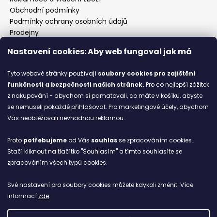
Obchodní podmínky
Podmínky ochrany osobních údajů
Prodejny
Kontakty
Nastavení cookies: Aby web fungoval jak má
Značky
Tyto webové stránky používají
soubory cookies
pro zajištění
funkčnosti a bezpečnosti našich stránek.
Pro co nejlepší zážitek
Blog
z nakupování - abychom si pamatovali, co máte v košíku, abyste
se nemuseli pokaždé přihlašovat. Pro marketingové účely, abychom
Ze starých bot staronové
Vás neobtěžovali nevhodnou reklamou.
6.2.2026
Proto
potřebujeme
od Vás
souhlas
se zpracováním cookies.
ARCHIV
Stačí kliknout na tlačítko "Souhlasím" a tímto souhlasíte se
zpracováním všech typů cookies.
Facebook
Své nastavení pro soubory cookies můžete kdykoli změnit. Více
informací
zde
.