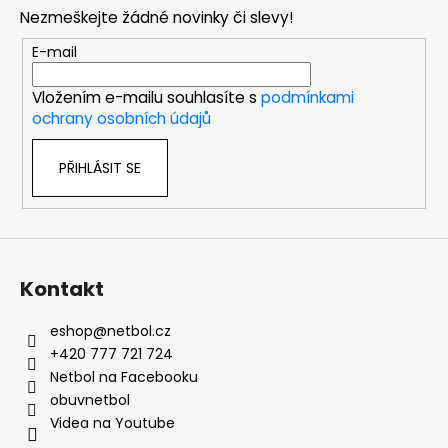
p
Nezmeškejte žádné novinky či slevy!
a
t
E-mail
í
Vložením e-mailu souhlasíte s
podmínkami
ochrany osobních údajů
PŘIHLÁSIT SE
Kontakt
eshop
@
netbol.cz
+420 777 721 724
Netbol na Facebooku
obuvnetbol
Videa na Youtube