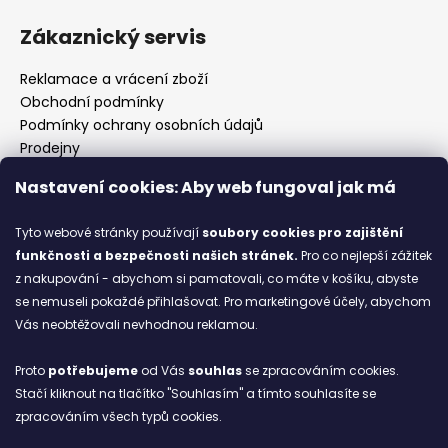
Zákaznický servis
Reklamace a vrácení zboží
Obchodní podmínky
Podmínky ochrany osobních údajů
Prodejny
Kontakty
Nastavení cookies: Aby web fungoval jak má
Značky
Tyto webové stránky používají
soubory cookies
pro zajištění
funkčnosti a bezpečnosti našich stránek.
Pro co nejlepší zážitek
Blog
z nakupování - abychom si pamatovali, co máte v košíku, abyste
se nemuseli pokaždé přihlašovat. Pro marketingové účely, abychom
Ze starých bot staronové
Vás neobtěžovali nevhodnou reklamou.
6.2.2026
Proto
potřebujeme
od Vás
souhlas
se zpracováním cookies.
ARCHIV
Stačí kliknout na tlačítko "Souhlasím" a tímto souhlasíte se
zpracováním všech typů cookies.