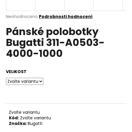
a
j
Průměrné
Neohodnoceno
Podrobnosti hodnocení
í
hodnocení
Pánské polobotky
produktu
t
je
?
Bugatti 311-A0503-
0,0
z
4000-1000
5
hvězdiček.
HLEDAT
VELIKOST
D
o
p
Zvolte variantu
o
Kód:
Zvolte variantu
r
Značka:
Bugatti
u