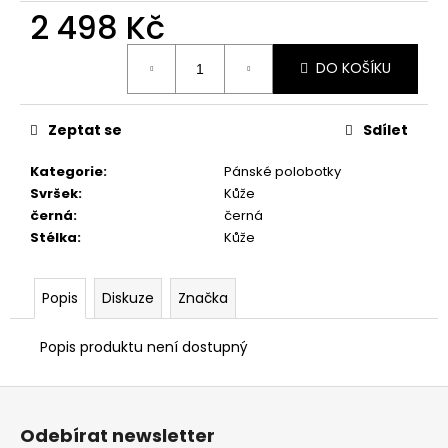
č
2 498 Kč
u
j
Měrná
e
DO KOŠÍKU
cena:
m
e
Zeptat se
Sdílet
PRIMIGI
Kategorie
:
Pánské polobotky
2418511
Svršek
:
Kůže
1
černá
:
černá
898
Stélka
:
Kůže
Kč
Popis
Diskuze
Značka
Popis produktu není dostupný
Z
á
Odebírat newsletter