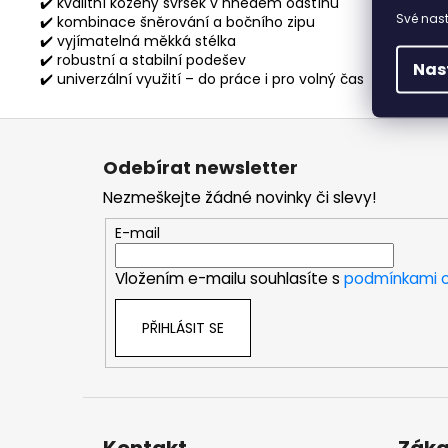
✔️ kvalitní kožený svršek v hnědém odstínu
Své nast
✔️ kombinace šněrování a bočního zipu
✔️ vyjímatelná měkká stélka
✔️ robustní a stabilní podešev
Nas
✔️ univerzální využití – do práce i pro volný čas
Z
á
Odebírat newsletter
p
Nezmeškejte žádné novinky či slevy!
a
t
E-mail
í
Vložením e-mailu souhlasíte s
podmínkami o
PŘIHLÁSIT SE