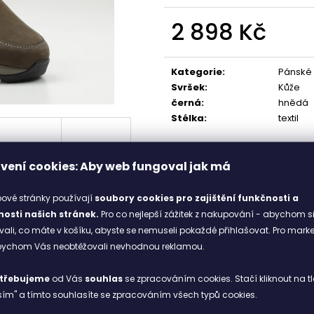
001 BLACK
1 898 Kč
1 328 Kč
2 898 Kč
Původně:
1 898 Kč
Měrná
cena:
Kategorie
:
Pánské
Svršek
:
Kůže
černá
:
hnědá
Stélka
:
textil
vení cookies: Aby web fungoval jak má
ové stránky používají
soubory cookies
pro zajištění funkčnosti a
osti našich stránek.
Pro co nejlepší zážitek z nakupování - abychom s
li, co máte v košíku, abyste se nemuseli pokaždé přihlašovat. Pro mark
abychom Vás neobtěžovali nevhodnou reklamou.
í, funkčnost a elegantní design. Svršek z prvotřídní kůže v hně
pem
, který usnadňuje nazouvání, zatímco klasické šněrování zajiš
třebujeme
od Vás
souhlas
se zpracováním cookies. Stačí kliknout na tl
ev se postará o jistotu a stabilitu na každém povrchu. Tyto pol
ím" a tímto souhlasíte se zpracováním všech typů cookies.