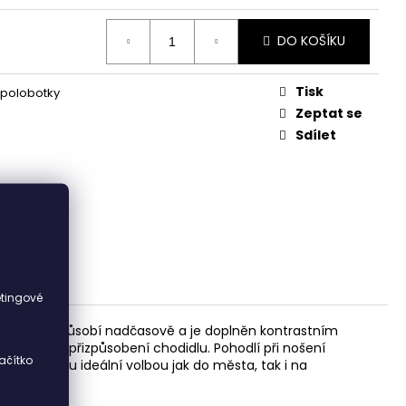
DO KOŠÍKU
Tisk
 polobotky
Zeptat se
Sdílet
i
etingové
dém odstínu působí nadčasově a je doplněn kontrastním
ťuje pevné přizpůsobení chodidlu. Pohodlí při nošení
ačítko
obotky jsou ideální volbou jak do města, tak i na