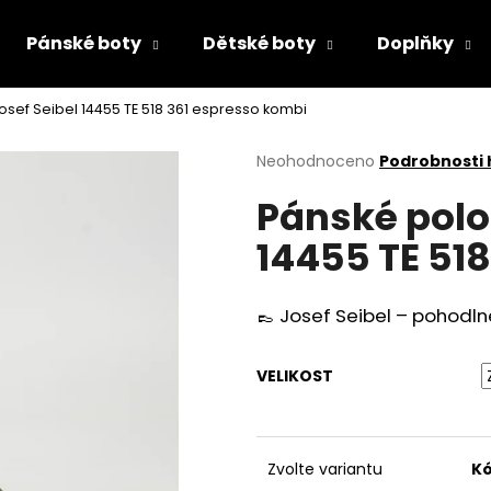
Pánské boty
Dětské boty
Doplňky
osef Seibel 14455 TE 518 361 espresso kombi
Co potřebujete najít?
Průměrné
Neohodnoceno
Podrobnosti
hodnocení
Pánské polo
produktu
HLEDAT
je
14455 TE 51
0,0
z
5
Doporučujeme
hvězdiček.
👞 Josef Seibel – pohodl
VELIKOST
Zvolte variantu
Kó
DÁMSKÉ ŽABKY TAMARIS 1-27509-46
PRIMIGI 2418511