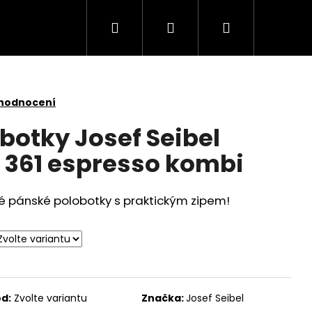
Hledat
Přihlášení
Nákupní
košík
 hodnocení
botky Josef Seibel
8 361 espresso kombi
né pánské polobotky s praktickým zipem!
d:
Zvolte variantu
Značka:
Josef Seibel