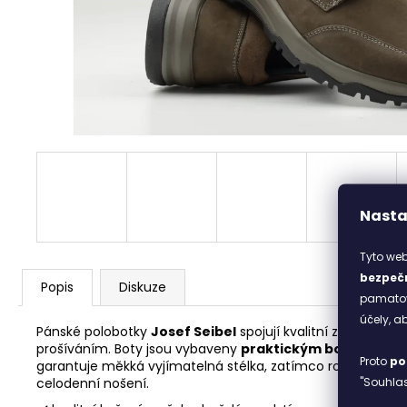
DOLPHIN
1 498 Kč
Nasta
Tyto web
bezpečn
Popis
Diskuze
pamatova
účely, 
Pánské polobotky
Josef Seibel
spojují kvalitní zpracován
prošíváním. Boty jsou vybaveny
praktickým bočním zi
Proto
po
garantuje měkká vyjímatelná stélka, zatímco robustní podeš
"Souhlas
celodenní nošení.