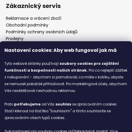
Zákaznický servis
Reklamace a vrácení zboží
Obchodní podmínky
Podmínky ochrany osobních údajů
Prodejny
Kontakty
Nastavení cookies: Aby web fungoval jak má
Značky
Tyto webové stránky používají
soubory cookies
pro zajištění
funkčnosti a bezpečnosti našich stránek.
Pro co nejlepší zážitek
Blog
z nakupování - abychom si pamatovali, co máte v košíku, abyste
se nemuseli pokaždé přihlašovat. Pro marketingové účely, abychom
Ze starých bot staronové
Vás neobtěžovali nevhodnou reklamou.
6.2.2026
Proto
potřebujeme
od Vás
souhlas
se zpracováním cookies.
ARCHIV
Stačí kliknout na tlačítko "Souhlasím" a tímto souhlasíte se
zpracováním všech typů cookies.
Facebook
Své nastavení pro soubory cookies můžete kdykoli změnit. Více