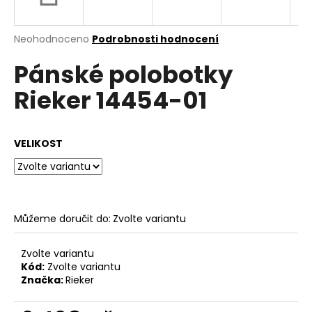
a
j
Průměrné
Neohodnoceno
Podrobnosti hodnocení
í
hodnocení
Pánské polobotky
produktu
t
je
?
Rieker 14454-01
0,0
z
5
hvězdiček.
VELIKOST
HLEDAT
Můžeme doručit do:
Zvolte variantu
D
o
p
Zvolte variantu
o
Kód:
Zvolte variantu
Značka:
Rieker
r
u