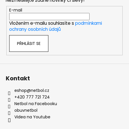
Nezmeškejte žádné novinky či slevy!
a
t
E-mail
í
Vložením e-mailu souhlasíte s
podmínkami
ochrany osobních údajů
PŘIHLÁSIT SE
Kontakt
eshop
@
netbol.cz
+420 777 721 724
Netbol na Facebooku
obuvnetbol
Videa na Youtube