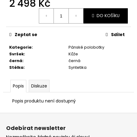
2 498 Kč
č
u
Měrná
j
DO KOŠÍKU
cena:
e
m
e
Zeptat se
Sdílet
Kategorie
:
Pánské polobotky
PRIMIGI
Svršek
:
Kůže
2418511
černá
:
černá
1
Stélka
:
Syntetika
898
Kč
Popis
Diskuze
Popis produktu není dostupný
Z
á
Odebírat newsletter
p