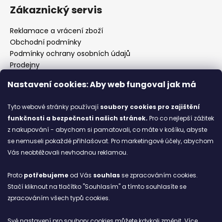
Zákaznický servis
Reklamace a vrácení zboží
Obchodní podmínky
Podmínky ochrany osobních údajů
Prodejny
Kontakty
Nastavení cookies: Aby web fungoval jak má
Značky
Tyto webové stránky používají
soubory cookies
pro zajištění
funkčnosti a bezpečnosti našich stránek.
Pro co nejlepší zážitek
Blog
z nakupování - abychom si pamatovali, co máte v košíku, abyste
se nemuseli pokaždé přihlašovat. Pro marketingové účely, abychom
Ze starých bot staronové
Vás neobtěžovali nevhodnou reklamou.
6.2.2026
Proto
potřebujeme
od Vás
souhlas
se zpracováním cookies.
ARCHIV
Stačí kliknout na tlačítko "Souhlasím" a tímto souhlasíte se
zpracováním všech typů cookies.
Facebook
Své nastavení pro soubory cookies můžete kdykoli změnit. Více