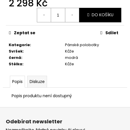
2 298 Kč
č
u
Měrná
j
DO KOŠÍKU
cena:
e
m
e
Zeptat se
Sdílet
Kategorie
:
Pánské polobotky
ZDRAVOTNÍ
Svršek
:
Kůže
OBUV BUBBLE
černá
:
modrá
AZZURRO
Stélka
:
Kůže
948
Kč
Popis
Diskuze
Popis produktu není dostupný
Z
á
Odebírat newsletter
p