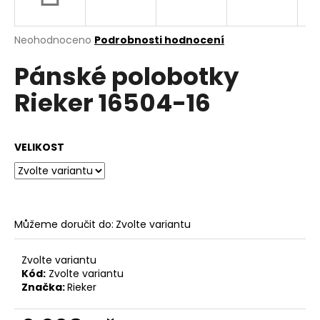
a
j
Průměrné
Neohodnoceno
Podrobnosti hodnocení
í
hodnocení
Pánské polobotky
produktu
t
je
?
Rieker 16504-16
0,0
z
5
hvězdiček.
VELIKOST
HLEDAT
Můžeme doručit do:
Zvolte variantu
D
o
p
Zvolte variantu
o
Kód:
Zvolte variantu
Značka:
Rieker
r
u