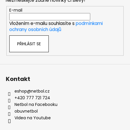
Nezmeškejte žádné novinky či slevy!
a
t
E-mail
í
Vložením e-mailu souhlasíte s
podmínkami
ochrany osobních údajů
PŘIHLÁSIT SE
Kontakt
eshop
@
netbol.cz
+420 777 721 724
Netbol na Facebooku
obuvnetbol
Videa na Youtube