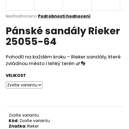
a
j
Průměrné
Neohodnoceno
Podrobnosti hodnocení
í
hodnocení
Pánské sandály Rieker
produktu
t
je
?
25055-64
0,0
z
5
hvězdiček.
Pohodlí na každém kroku – Rieker sandály, které
zvládnou město i lehký terén 🌿👣
HLEDAT
VELIKOST
D
o
p
o
Zvolte variantu
r
Kód:
Zvolte variantu
u
Značka:
Rieker