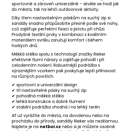
sportovně a zároveň univerzálně – skvěle se hodí jak
do města, tak na lehčí outdoorové aktivity.
Díky třem nastavitelným páskům na suchý zip si
sandály snadno přizpůsobíte přesně podle své nohy,
což zajišťuje perfektní fixaci a jistotu při chůzi.
Prodyšné textilní prvky v kombinaci s kvalitním
materiálem svršku zaručují komfort i během
horkých dnů.
Měkká stélka spolu s technologií značky Rieker
efektivně tlumí nárazy a zajišťuje pohodlí i při
celodenním nošení. Robustnější podrážka s
výraznějším vzorkem pak poskytuje lepší přilnavost
na různých površích.
✔ sportovní a univerzální design
✔ tři nastavitelné pásky na suchý zip
✔ pohodlná měkká stélka
✔ lehká konstrukce a dobré tlumení
✔ stabilní podrážka vhodná i na lehký terén
Ať už vyrážíte do města, na dovolenou nebo na
procházku do přírody, sandály Rieker vás nezklamou.
Najdete je na
netbol.cz
nebo si je můžete osobně