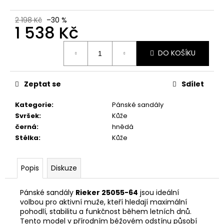
č
u
2 198 Kč
–30 %
j
1 538 Kč
e
m
Měrná
DO KOŠÍKU
cena:
e
Zeptat se
Sdílet
RIEKER
44760-
35
Kategorie
:
Pánské sandály
1
Svršek
:
Kůže
998
černá
:
hnědá
Kč
Stélka
:
Kůže
Popis
Diskuze
Pánské sandály
Rieker 25055-64
jsou ideální
volbou pro aktivní muže, kteří hledají maximální
pohodlí, stabilitu a funkčnost během letních dnů.
Tento model v přírodním béžovém odstínu působí