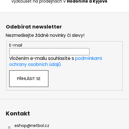
vyzkoušet na prodejnách v
Hodoníně a Kyjově
.
Z
á
Odebírat newsletter
p
Nezmeškejte žádné novinky či slevy!
a
t
E-mail
í
Vložením e-mailu souhlasíte s
podmínkami
ochrany osobních údajů
PŘIHLÁSIT SE
Kontakt
eshop
@
netbol.cz