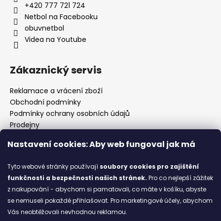
+420 777 721 724
Netbol na Facebooku
obuvnetbol
Videa na Youtube
Zákaznický servis
Reklamace a vrácení zboží
Obchodní podmínky
Podmínky ochrany osobních údajů
Prodejny
Kontakty
Nastavení cookies: Aby web fungoval jak má
Značky
Tyto webové stránky používají
soubory cookies
pro zajištění
funkčnosti a bezpečnosti našich stránek.
Pro co nejlepší zážitek
Blog
z nakupování - abychom si pamatovali, co máte v košíku, abyste
se nemuseli pokaždé přihlašovat. Pro marketingové účely, abychom
Ze starých bot staronové
Vás neobtěžovali nevhodnou reklamou.
6.2.2026