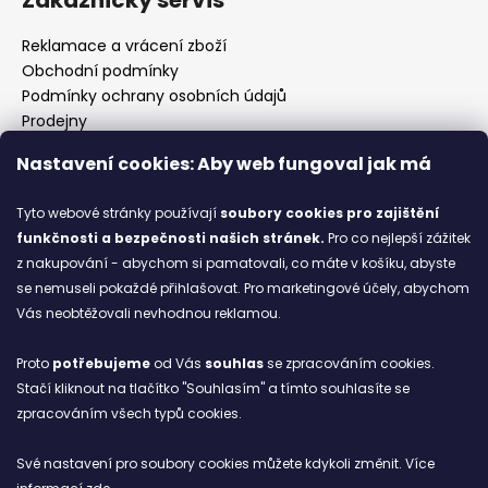
Reklamace a vrácení zboží
Obchodní podmínky
Podmínky ochrany osobních údajů
Prodejny
Kontakty
Nastavení cookies: Aby web fungoval jak má
Značky
Tyto webové stránky používají
soubory cookies
pro zajištění
funkčnosti a bezpečnosti našich stránek.
Pro co nejlepší zážitek
Blog
z nakupování - abychom si pamatovali, co máte v košíku, abyste
se nemuseli pokaždé přihlašovat. Pro marketingové účely, abychom
Ze starých bot staronové
Vás neobtěžovali nevhodnou reklamou.
6.2.2026
Proto
potřebujeme
od Vás
souhlas
se zpracováním cookies.
ARCHIV
Stačí kliknout na tlačítko "Souhlasím" a tímto souhlasíte se
zpracováním všech typů cookies.
Facebook
Své nastavení pro soubory cookies můžete kdykoli změnit. Více