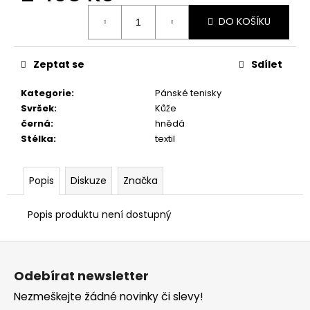
č
Měrná
u
DO KOŠÍKU
cena:
j
e
m
Zeptat se
Sdílet
e
Kategorie
:
Pánské tenisky
Svršek
:
Kůže
DÁMSKÉ
černá
:
hnědá
PANTOFLE
Stélka
:
textil
PETER
LEGWOOD
ITACA
BEIGE
Popis
Diskuze
Značka
2
690
Popis produktu není dostupný
Kč
Z
á
Odebírat newsletter
p
Nezmeškejte žádné novinky či slevy!
a