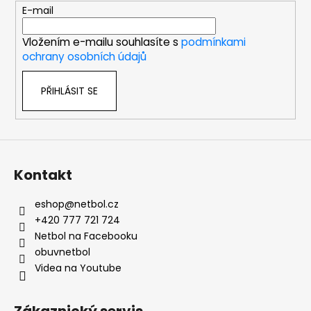
t
E-mail
í
Vložením e-mailu souhlasíte s
podmínkami
ochrany osobních údajů
PŘIHLÁSIT SE
Kontakt
eshop
@
netbol.cz
+420 777 721 724
Netbol na Facebooku
obuvnetbol
Videa na Youtube
Zákaznický servis