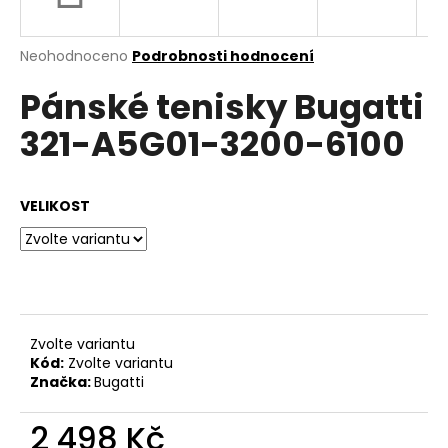
a
j
Průměrné
Neohodnoceno
Podrobnosti hodnocení
í
hodnocení
Pánské tenisky Bugatti
produktu
t
je
?
321-A5G01-3200-6100
0,0
z
5
hvězdiček.
VELIKOST
HLEDAT
D
o
Zvolte variantu
p
Kód:
Zvolte variantu
o
Značka:
Bugatti
r
u
2 498 Kč