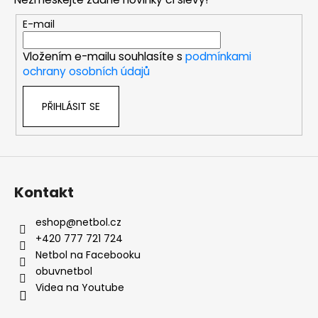
a
t
E-mail
í
Vložením e-mailu souhlasíte s
podmínkami
ochrany osobních údajů
PŘIHLÁSIT SE
Kontakt
eshop
@
netbol.cz
+420 777 721 724
Netbol na Facebooku
obuvnetbol
Videa na Youtube