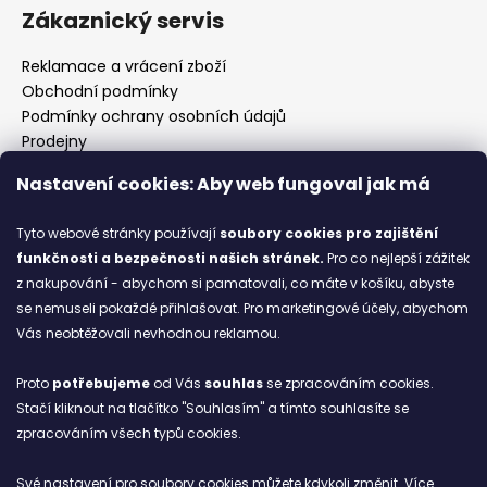
Zákaznický servis
Reklamace a vrácení zboží
Obchodní podmínky
Podmínky ochrany osobních údajů
Prodejny
Kontakty
Nastavení cookies: Aby web fungoval jak má
Značky
Tyto webové stránky používají
soubory cookies
pro zajištění
funkčnosti a bezpečnosti našich stránek.
Pro co nejlepší zážitek
Blog
z nakupování - abychom si pamatovali, co máte v košíku, abyste
se nemuseli pokaždé přihlašovat. Pro marketingové účely, abychom
Ze starých bot staronové
Vás neobtěžovali nevhodnou reklamou.
6.2.2026
Proto
potřebujeme
od Vás
souhlas
se zpracováním cookies.
ARCHIV
Stačí kliknout na tlačítko "Souhlasím" a tímto souhlasíte se
zpracováním všech typů cookies.
Facebook
Své nastavení pro soubory cookies můžete kdykoli změnit. Více