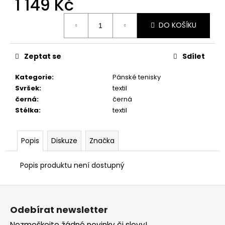
1 149 Kč
č
u
Měrná
j
DO KOŠÍKU
cena:
e
m
e
Zeptat se
Sdílet
Kategorie
:
Pánské tenisky
PRIMIGI
Svršek
:
textil
2418511
černá
:
černá
1
Stélka
:
textil
898
Kč
Popis
Diskuze
Značka
Popis produktu není dostupný
Z
á
Odebírat newsletter
p
Nezmeškejte žádné novinky či slevy!