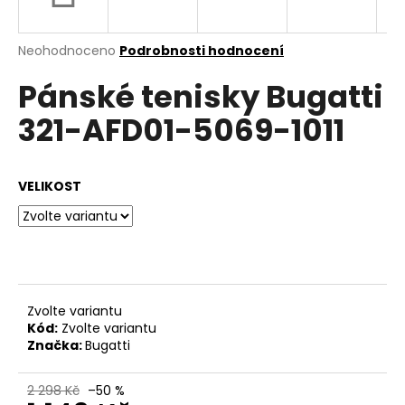
a
j
Průměrné
Neohodnoceno
Podrobnosti hodnocení
í
hodnocení
Pánské tenisky Bugatti
produktu
t
je
?
321-AFD01-5069-1011
0,0
z
5
hvězdiček.
VELIKOST
HLEDAT
D
o
Zvolte variantu
p
Kód:
Zvolte variantu
o
Značka:
Bugatti
r
u
2 298 Kč
–50 %