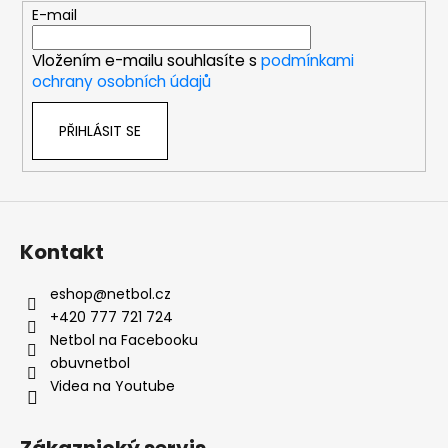
t
E-mail
í
Vložením e-mailu souhlasíte s
podmínkami
ochrany osobních údajů
PŘIHLÁSIT SE
Kontakt
eshop
@
netbol.cz
+420 777 721 724
Netbol na Facebooku
obuvnetbol
Videa na Youtube
Zákaznický servis