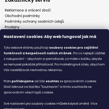
Reklamace a vrácení zboží
Obchodní podmínky
Podmínky ochrany osobních údajů
Prodejny
Kontakty
Nastavení cookies: Aby web fungoval jak má
Značky
Tyto webové stránky používají
soubory cookies
pro zajištění
funkčnosti a bezpečnosti našich stránek.
Pro co nejlepší zážitek
Blog
z nakupování - abychom si pamatovali, co máte v košíku, abyste
se nemuseli pokaždé přihlašovat. Pro marketingové účely, abychom
Ze starých bot staronové
Vás neobtěžovali nevhodnou reklamou.
6.2.2026
Proto
potřebujeme
od Vás
souhlas
se zpracováním cookies.
ARCHIV
Stačí kliknout na tlačítko "Souhlasím" a tímto souhlasíte se
zpracováním všech typů cookies.
Facebook
Své nastavení pro soubory cookies můžete kdykoli změnit. Více