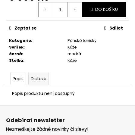
č
Měrná
u
DO KOŠÍKU
cena:
j
e
m
Zeptat se
Sdílet
e
Kategorie
:
Pánské tenisky
Svršek
:
Kůže
DÁMSKÉ
černá
:
modrá
PANTOFLE
Stélka
:
Kůže
PETER
LEGWOOD
ITACA
BEIGE
Popis
Diskuze
2
690
Popis produktu není dostupný
Kč
Z
á
Odebírat newsletter
p
Nezmeškejte žádné novinky či slevy!
a