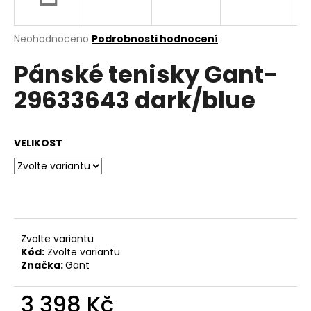
a
j
Průměrné
Neohodnoceno
Podrobnosti hodnocení
í
hodnocení
Pánské tenisky Gant-
produktu
t
je
?
29633643 dark/blue
0,0
z
5
hvězdiček.
VELIKOST
HLEDAT
D
o
Zvolte variantu
p
Kód:
Zvolte variantu
o
Značka:
Gant
r
u
3 398 Kč