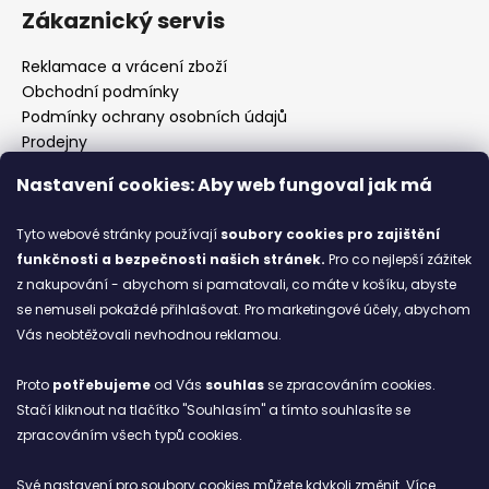
Zákaznický servis
Reklamace a vrácení zboží
Obchodní podmínky
Podmínky ochrany osobních údajů
Prodejny
Kontakty
Nastavení cookies: Aby web fungoval jak má
Značky
Tyto webové stránky používají
soubory cookies
pro zajištění
funkčnosti a bezpečnosti našich stránek.
Pro co nejlepší zážitek
Blog
z nakupování - abychom si pamatovali, co máte v košíku, abyste
se nemuseli pokaždé přihlašovat. Pro marketingové účely, abychom
Ze starých bot staronové
Vás neobtěžovali nevhodnou reklamou.
6.2.2026
Proto
potřebujeme
od Vás
souhlas
se zpracováním cookies.
ARCHIV
Stačí kliknout na tlačítko "Souhlasím" a tímto souhlasíte se
zpracováním všech typů cookies.
Facebook
Své nastavení pro soubory cookies můžete kdykoli změnit. Více