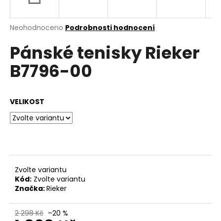
a
j
Průměrné
Neohodnoceno
Podrobnosti hodnocení
í
hodnocení
Pánské tenisky Rieker
produktu
t
je
?
B7796-00
0,0
z
5
hvězdiček.
VELIKOST
HLEDAT
D
o
Zvolte variantu
p
Kód:
Zvolte variantu
o
Značka:
Rieker
r
u
2 298 Kč
–20 %