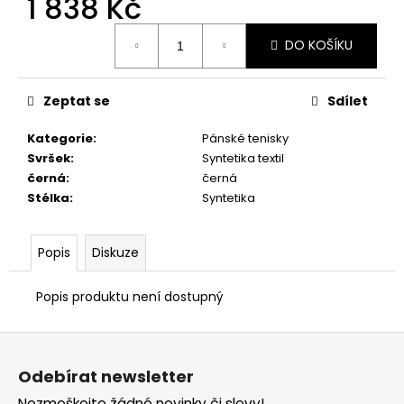
1 838 Kč
č
u
Měrná
j
DO KOŠÍKU
cena:
e
m
e
Zeptat se
Sdílet
Kategorie
:
Pánské tenisky
PRIMIGI
Svršek
:
Syntetika textil
2411200
černá
:
černá
1
Stélka
:
Syntetika
298
Kč
Popis
Diskuze
Popis produktu není dostupný
Z
á
Odebírat newsletter
p
Nezmeškejte žádné novinky či slevy!