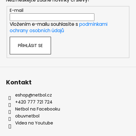
a
t
E-mail
í
Vložením e-mailu souhlasíte s
podmínkami
ochrany osobních údajů
PŘIHLÁSIT SE
Kontakt
eshop
@
netbol.cz
+420 777 721 724
Netbol na Facebooku
obuvnetbol
Videa na Youtube