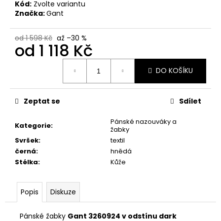
č
Kód:
Zvolte variantu
u
Značka:
Gant
j
e
od 1 598 Kč
až –30 %
m
od
1 118 Kč
e
Měrná
DO KOŠÍKU
cena:
DÁMSKÉ
PANTOFLE
PETER
Zeptat se
Sdílet
LEGWOOD
ITACA
Pánské nazouváky a
Kategorie
:
BEIGE
žabky
2
Svršek
:
textil
690
černá
:
hnědá
Kč
Stélka
:
Kůže
Popis
Diskuze
Pánské žabky
Gant 3260924 v odstínu dark