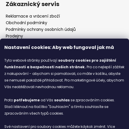
Zákaznický servis
Reklamace a vrácení zboží
Obchodní podmínky
Podmínky ochrany osobních údajů
Prodejny
Kontakty
Nastavení cookies: Aby web fungoval jak má
Značky
Tyto webové stránky používají
soubory cookies
pro zajištění
funkčnosti a bezpečnosti našich stránek.
Pro co nejlepší zážitek
Blog
z nakupování - abychom si pamatovali, co máte v košíku, abyste
se nemuseli pokaždé přihlašovat. Pro marketingové účely, abychom
Ze starých bot staronové
Vás neobtěžovali nevhodnou reklamou.
6.2.2026
Proto
potřebujeme
od Vás
souhlas
se zpracováním cookies.
ARCHIV
Stačí kliknout na tlačítko "Souhlasím" a tímto souhlasíte se
zpracováním všech typů cookies.
Facebook
Své nastavení pro soubory cookies můžete kdykoli změnit. Více