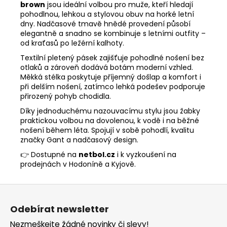
brown
jsou ideální volbou pro muže, kteří hledají
pohodlnou, lehkou a stylovou obuv na horké letní
dny. Nadčasové tmavě hnědé provedení působí
elegantně a snadno se kombinuje s letními outfity –
od kraťasů po ležérní kalhoty.
Textilní pletený pásek zajišťuje pohodlné nošení bez
otlaků a zároveň dodává botám moderní vzhled.
Měkká stélka poskytuje příjemný došlap a komfort i
při delším nošení, zatímco lehká podešev podporuje
přirozený pohyb chodidla.
Díky jednoduchému nazouvacímu stylu jsou žabky
praktickou volbou na dovolenou, k vodě i na běžné
nošení během léta. Spojují v sobě pohodlí, kvalitu
značky Gant a nadčasový design.
👉 Dostupné na
netbol.cz
i k vyzkoušení na
prodejnách v Hodoníně a Kyjově.
Z
á
Odebírat newsletter
p
Nezmeškejte žádné novinky či slevy!