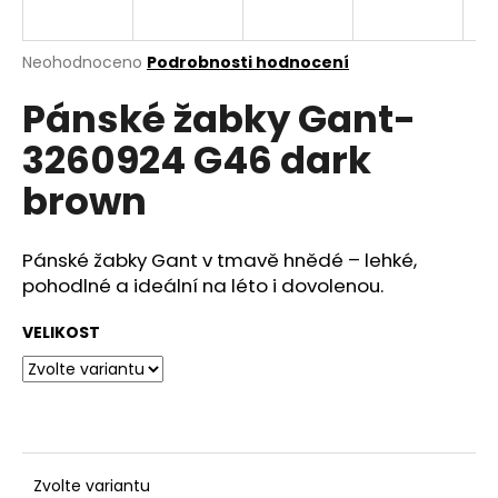
a
j
Průměrné
Neohodnoceno
Podrobnosti hodnocení
í
hodnocení
Pánské žabky Gant-
produktu
t
je
?
3260924 G46 dark
0,0
z
brown
5
hvězdiček.
Pánské žabky Gant v tmavě hnědé – lehké,
HLEDAT
pohodlné a ideální na léto i dovolenou.
VELIKOST
D
o
p
o
r
u
Zvolte variantu