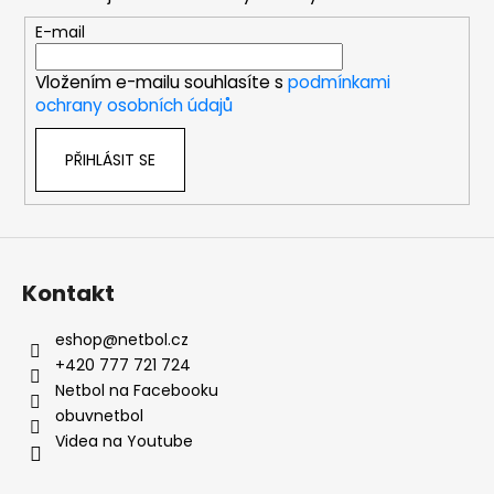
a
t
E-mail
í
Vložením e-mailu souhlasíte s
podmínkami
ochrany osobních údajů
PŘIHLÁSIT SE
Kontakt
eshop
@
netbol.cz
+420 777 721 724
Netbol na Facebooku
obuvnetbol
Videa na Youtube