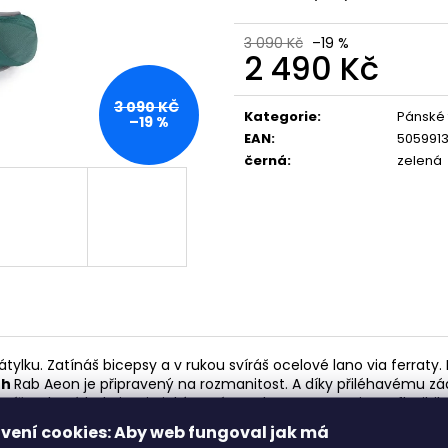
4000-6300
448 Kč
2 398 Kč
3 090 Kč
–19 %
2 490 Kč
Měrná
3 090 KČ
cena:
Kategorie
:
Pánské 
–19 %
EAN
:
505991
černá
:
zelená
lku. Zatínáš bicepsy a v rukou svíráš ocelové lano via ferraty. P
oh
Rab Aeon je připravený na rozmanitost. A díky přiléhavému 
níš trekové hole i turistický cepín. Do kapes na na zip na flexi
strečové přihrádky na čele
. A kdyby začalo pršet, ukryješ cel
vení cookies: Aby web fungoval jak má