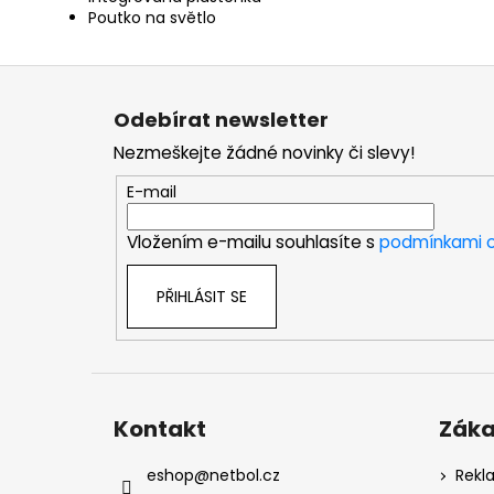
Poutko na světlo
Z
á
Odebírat newsletter
p
Nezmeškejte žádné novinky či slevy!
a
t
E-mail
í
Vložením e-mailu souhlasíte s
podmínkami o
PŘIHLÁSIT SE
Kontakt
Záka
eshop
@
netbol.cz
Rekl