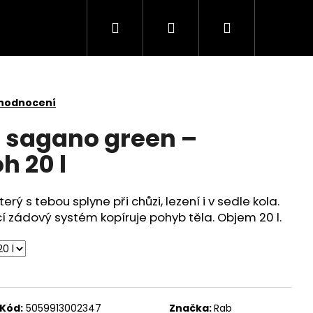
Hledat
Přihlášení
Nákupní
košík
 hodnocení
 sagano green –
h 20 l
rý s tebou splyne při chůzi, lezení i v sedle kola.
cí zádový systém kopíruje pohyb těla. Objem 20 l.
ARE 4111451
Kód:
5059913002347
Značka:
Rab