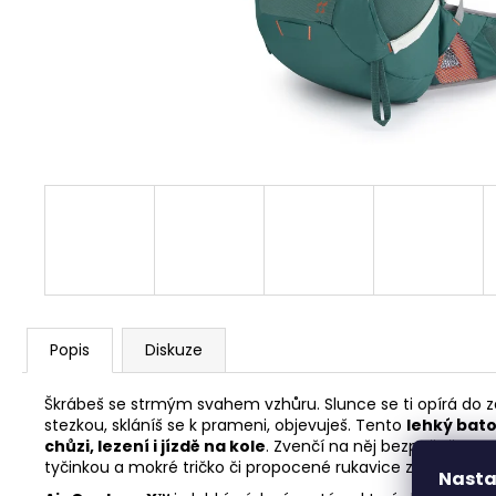
ITACA BEIGE
2 690 Kč
Popis
Diskuze
Škrábeš se strmým svahem vzhůru. Slunce se ti opírá do záty
stezkou, skláníš se k prameni, objevuješ. Tento
lehký bat
chůzi, lezení i jízdě na kole
. Zvenčí na něj bezpečně upev
tyčinkou a mokré tričko či propocené rukavice zastrčíš do
Nasta