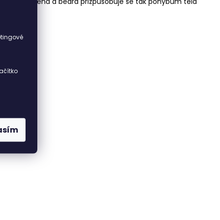
ížení mezi ramena a bedra přizpůsobuje se tak pohybům těla
i
etingové
ačítko
asím