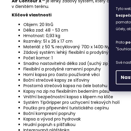
Air Contour X
™ je lehký zádový systém, který díky přiléh
v členitém terénu.
Tyto web
Klíčové vlastnosti
bezpečn
pamatova
Objem: 20 litrů
účely, 
Délka zad: 48 - 53 cm
Hmotnost: 0,93 kg
Rozměry: 51 x 26 x 17 cm
Proto
po
Materiál: z 50 % recyklovaný 70D x 140D Nylon S DOBBY
"Souhlas
Zádový systém: lehký flexibilní a prodyšný Air Conto
Počet komor: 1
Své nast
Snadno nastavitelná délka zad (suchý zip)
Flexibilní a prodyšné ramenní popruhy
Horní kapsa pro často používané věci
Nas
Boční strečové kapsy ze síťoviny
Prostorná strečová kapsa na čele batohu
Kapsy na zip na flexibilním bederním pásu
Vnitřní bezpečnostní kapsa s klipem na klíče
Systém TipGripper pro uchycení trekových holí
Poutko pro připevnění turistického cepínu
Boční kompresní popruhy
Kapsa a vývod pro hydrovak
Hrudní popruh s píšťalkou
Integrovaná pláštěnka