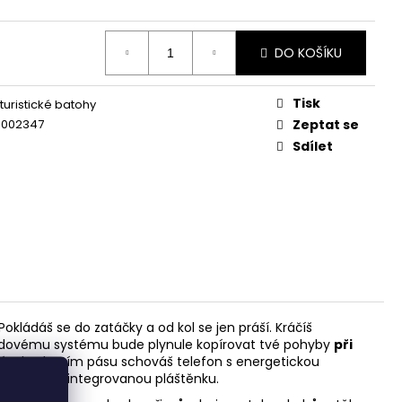
DO KOŠÍKU
Tisk
turistické batohy
3002347
Zeptat se
Sdílet
okládáš se do zatáčky a od kol se jen práší. Kráčíš
zádovému systému bude plynule kopírovat tvé pohyby
při
bilním bederním pásu schováš telefon s energetickou
ý batoh pod integrovanou pláštěnku.