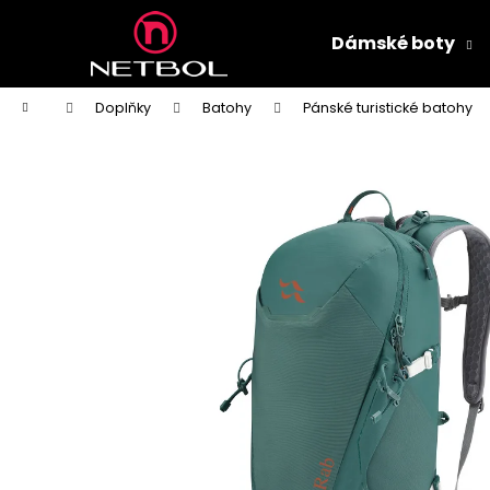
K
Přejít
na
o
Dámské boty
obsah
Zpět
Zpět
š
do
do
í
Domů
Doplňky
Batohy
Pánské turistické batohy
k
obchodu
obchodu
DÁMSKÉ PANTOFLE PETER LEGWOOD