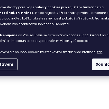
avé a flexibilní konstrukci kopíruje kontury páteře, rozkládá zat
ové stránky používají
soubory cookies
pro zajištění funkčnosti a
osti našich stránek.
Pro co nejlepší zážitek z nakupování - abychom s
li, co máte v košíku, abyste se nemuseli pokaždé přihlašovat. Pro mark
abychom Vás neobtěžovali nevhodnou reklamou.
třebujeme
od Vás
souhlas
se zpracováním cookies. Stačí kliknout na tl
 / Trishield
ím" a tímto souhlasíte se zpracováním všech typů cookies.
ur X™
avení pro soubory cookies můžete kdykoli změnit. Více informací
zde
.
tavení
Souhl