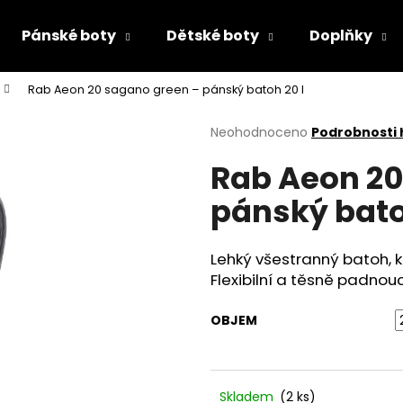
Pánské boty
Dětské boty
Doplňky
Rab Aeon 20 sagano green – pánský batoh 20 l
Co potřebujete najít?
Průměrné
Neohodnoceno
Podrobnosti
hodnocení
Rab Aeon 20
produktu
HLEDAT
je
pánský bato
0,0
z
5
Doporučujeme
hvězdiček.
Lehký všestranný batoh, kte
Flexibilní a těsně padnou
OBJEM
PÁNSKÉ POLOBOTKY BUGATTI 311-A311U-
DÍVČÍ PAPUČKY F
Skladem
(2 ks)