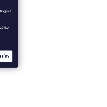
i
etingové
ačítko
asím