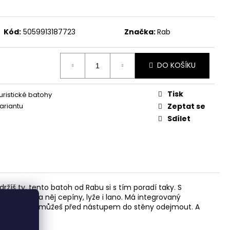
Kód:
5059913187723
Značka:
Rab
DO KOŠÍKU
Tisk
uristické batohy
variantu
Zeptat se
Sdílet
ržíš ty, tento batoh od Rabu si s tím poradí taky. S
 Připevníš na něj cepíny, lyže i lano. Má integrovaný
 I bederní pás můžeš před nástupem do stěny odejmout. A
y.