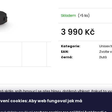
698 Kč
1 898 Kč
Původně:
998 Kč
Skladem
(>5 ks)
3 990 Kč
Měrná
cena:
Kategorie
:
Unisex t
EAN
:
Zvolte 
černá
:
žlutá
skála, sníh hrnoucí se přes hlavu, dotěrná vlhkost. Pokud to vyd
i vodě
. To je základ. Je jednoduchý – a díky tomu tak spolehlivý.
vení cookies: Aby web fungoval jak má
p, přes který se dostaneš k vybavení, které dlí na dně batohu.
hu výztuhu zad
– díky tomu ho složíš a zabalíš do cestovní tašk