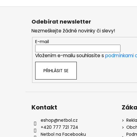
Z
á
Odebírat newsletter
p
Nezmeškejte žádné novinky či slevy!
a
t
E-mail
í
Vložením e-mailu souhlasíte s
podmínkami o
PŘIHLÁSIT SE
Kontakt
Záka
eshop
@
netbol.cz
Rekl
+420 777 721 724
Obch
Netbol na Facebooku
Podm