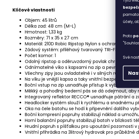
Tyto web
bezpečn
Klíčové vlastnosti
pamatova
Objem: 45 litrů
účely, 
Délka zad: 48 cm (M-L)
Hmotnost: 1,33 kg
Proto
po
Rozměry: 71 x 35 x 27 cm
"Souhlas
Materiál: 210D Robic Ripstop Nylon s ochranou Trishi
Zádový systém: přiléhavý tvarovaný TRI-FLEX™ s vyjí
Počet komor: 1
Své nast
Odolný ripstop a oděruvzdorný povlak chrání batoh 
Odnímatelné víko s kapsami na zip a pevnou kovov
Nas
Všechny zipy jsou ovladatelné i v silných rukavicích
Na víku je vnější kapsa a taky vnitřní bezpečná kapsa
Boční vstup na zip usnadňuje přístup k vybavení bez 
Měkký a pohodlný bederní pás se dá odejmout, aby n
Integrovaný reflektor RECCO® usnadňuje pátrání a z
Headlocker systém slouží k rychlému a snadnému př
Oka na čele batohu se hodí k připevnění dalšího vy
Boční kompresní popruhy stabilizují náklad a umožňuj
Horní balanční popruhy stabilizují batoh v blízkosti tě
Hrudní popruh s píšťalkou pro upoutání pozornosti v
Vnitřní přihrádka na 3litrový hydrovak pro průběžné 