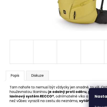
513 FUXIA
1 898 Kč
Popis
Diskuze
Tam nahoře to nemusí být vždycky jen snadné, to víš. Ostrá 
houževnatou tkaninou
je odolný proti oděru, protržení 
Nasta
lavinový systém RECCO®
, odnímatelné víko a boční vstu
než vůbec vyrazíš na cestu do neznáma,
vytáhni z bato