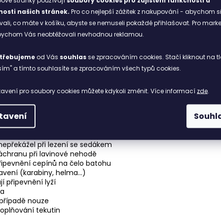
ové stránky používají
soubory cookies
pro zajištění funkčnosti a
osti našich stránek.
Pro co nejlepší zážitek z nakupování - abychom s
li, co máte v košíku, abyste se nemuseli pokaždé přihlašovat. Pro mark
abychom Vás neobtěžovali nevhodnou reklamou.
třebujeme
od Vás
souhlas
se zpracováním cookies. Stačí kliknout na tl
ím" a tímto souhlasíte se zpracováním všech typů cookies.
eld Dura Coating
matelnou vnitřní výztuhou
avení pro soubory cookies můžete kdykoli změnit. Více informací
zde
.
před poškozením a vlhkostí
ou přezkou
tavení
Souhl
 s klipem na klíče
nutnosti otevírání víka
epřekážel při lezení se sedákem
áchranu při lavinové nehodě
ipevnění cepínů na čelo batohu
bavení (karabiny, helma…)
í připevnění lyží
la
 případě nouze
doplňování tekutin