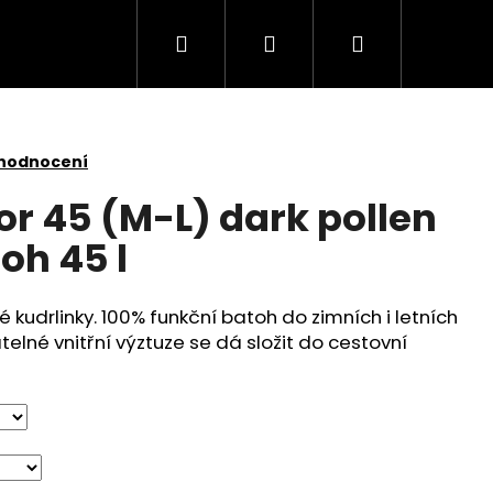
Hledat
Přihlášení
Nákupní
košík
 hodnocení
r 45 (M-L) dark pollen
oh 45 l
 kudrlinky. 100% funkční batoh do zimních i letních
telné vnitřní výztuze se dá složit do cestovní