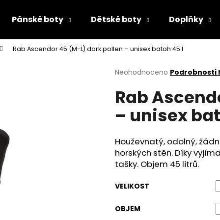
Pánské boty
Dětské boty
Doplňky
Rab Ascendor 45 (M-L) dark pollen – unisex batoh 45 l
Co potřebujete najít?
Průměrné
Neohodnoceno
Podrobnosti
hodnocení
Rab Ascendo
produktu
HLEDAT
je
– unisex bat
0,0
z
5
Doporučujeme
hvězdiček.
Houževnatý, odolný, žádné
horských stěn. Díky vyjíma
tašky. Objem 45 litrů.
VELIKOST
OBJEM
CHLAPECKÉ SANDÁLY PRIMIGI 7893300
PRIMIGI 2418511