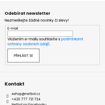
Z
á
Odebírat newsletter
p
Nezmeškejte žádné novinky či slevy!
a
t
E-mail
í
Vložením e-mailu souhlasíte s
podmínkami
ochrany osobních údajů
PŘIHLÁSIT SE
Kontakt
eshop
@
netbol.cz
+420 777 721 724
Netbol na Facebooku