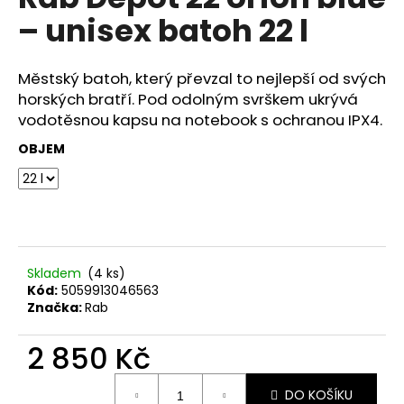
je
a
– unisex batoh 22 l
0,0
z
j
5
í
hvězdiček.
Městský batoh, který převzal to nejlepší od svých
t
horských bratří. Pod odolným svrškem ukrývá
?
vodotěsnou kapsu na notebook s ochranou IPX4.
OBJEM
HLEDAT
Skladem
(4 ks)
D
Kód:
5059913046563
o
Značka:
Rab
p
o
2 850 Kč
r
Měrná
u
DO KOŠÍKU
cena: