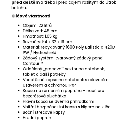
před deštěm
a třeba i před čajem rozlitým do útrob
batohu.
Klíčové vlastnosti
Objem: 22 litrů
Délka zad: 48 cm
Hmotnost: 1,05 kg
Rozměry: 54 x 32 x 19 cm
Materiál: recyklovaný 1680 Poly Ballistic a 420D
PW / Hydroshield
Zádový systém: tvarovaný zádový panel
Contour™
Oddělený „pracovní“ sektor na notebook,
tablet a další potřeby
Vodotěsná kapsa na notebook s rolovacím
uzávěrem a ochranou IPX4
Kapsa na ramenním popruhu – např. pro
bezdrátová sluchátka
Hlavní kapsa se dvěma přihrádkami
Vnitřní bezpečnostní kapsa s klipem na klíče
Boční strečové kapsy
Hrudní popruh