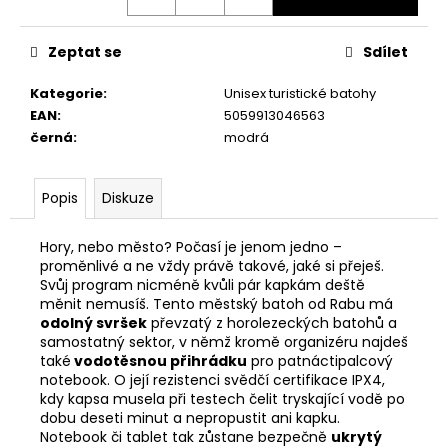
č
u
j
Zeptat se
Sdílet
e
m
Kategorie
:
Unisex turistické batohy
e
EAN
:
5059913046563
černá
:
modrá
PRIMIGI
2411300
Popis
Diskuze
1
298
Hory, nebo město? Počasí je jenom jedno –
Kč
proměnlivé a ne vždy právě takové, jaké si přeješ.
Svůj program nicméně kvůli pár kapkám deště
měnit nemusíš. Tento městský batoh od Rabu má
odolný svršek
převzatý z horolezeckých batohů a
samostatný sektor, v němž kromě organizéru najdeš
také
vodotěsnou přihrádku
pro patnáctipalcový
notebook. O její rezistenci svědčí certifikace IPX4,
kdy kapsa musela při testech čelit tryskající vodě po
dobu deseti minut a nepropustit ani kapku.
Notebook či tablet tak zůstane bezpečně
ukrytý