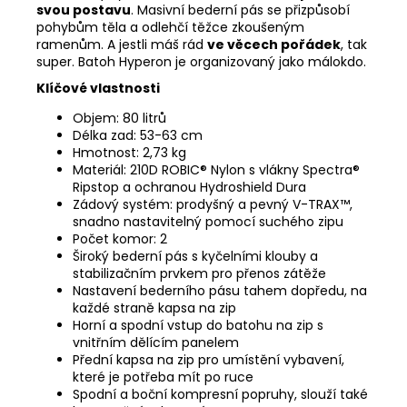
svou postavu
. Masivní bederní pás se přizpůsobí
pohybům těla a odlehčí těžce zkoušeným
ramenům. A jestli máš rád
ve věcech pořádek
, tak
super. Batoh Hyperon je organizovaný jako málokdo.
Klíčové vlastnosti
Objem: 80 litrů
Délka zad: 53-63 cm
Hmotnost: 2,73 kg
Materiál: 210D ROBIC® Nylon s vlákny Spectra®
Ripstop a ochranou Hydroshield Dura
Zádový systém: prodyšný a pevný V-TRAX™,
snadno nastavitelný pomocí suchého zipu
Počet komor: 2
Široký bederní pás s kyčelními klouby a
stabilizačním prvkem pro přenos zátěže
Nastavení bederního pásu tahem dopředu, na
každé straně kapsa na zip
Horní a spodní vstup do batohu na zip s
vnitřním dělícím panelem
Přední kapsa na zip pro umístění vybavení,
které je potřeba mít po ruce
Spodní a boční kompresní popruhy, slouží také