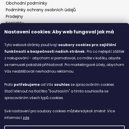
Obchodní podmínky
Podmínky ochrany osobních údajů
Prodejny
Kontakty
Značky
Nastavení cookies: Aby web fungoval jak má
Tyto webové stránky používají
soubory cookies
pro zajištění
Blog
funkčnosti a bezpečnosti našich stránek.
Pro co nejlepší zážitek
z nakupování - abychom si pamatovali, co máte v košíku, abyste
Ze starých bot staronové
se nemuseli pokaždé přihlašovat. Pro marketingové účely, abychom
6.2.2026
Vás neobtěžovali nevhodnou reklamou.
ARCHIV
Proto
potřebujeme
od Vás
souhlas
se zpracováním cookies.
Stačí kliknout na tlačítko "Souhlasím" a tímto souhlasíte se
zpracováním všech typů cookies.
Facebook
Své nastavení pro soubory cookies můžete kdykoli změnit. Více
informací
zde
.
NETBOL