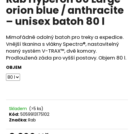
je
a
orion blue / anthracite
0,0
z
j
– unisex batoh 80 l
5
í
hvězdiček.
t
Mimořádně odolný batoh pro treky a expedice.
?
Vnější tkanina s vlákny Spectra®, nastavitelný
nosný systém V-TRAX™, dvě komory.
Prodloužená záda pro vyšší postavy. Objem 80 l.
OBJEM
HLEDAT
D
o
p
Skladem
(>5 ks)
o
Kód:
5059913175102
Značka:
Rab
r
u