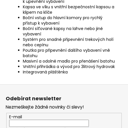
k upevnění vybavení
Kapsa ve víku s vnitřní bezpečnostní kapsou a
klipem na klíče
Boční vstup do hlavní komory pro rychlý
přístup k vybavení
Boční síťované kapsy na lahve nebo jiné
vybavení
Systém pro snadné připevnění trekových holí
nebo cepínu
Poutka pro připevnění dalšího vybavení vně
batohu
Masivní a odolné madlo pro přenášení batohu
Vnitřní přihrádka a vývod pro 3litrový hydrovak
Integrovaná pláštěnka
Z
á
Odebírat newsletter
p
Nezmeškejte žádné novinky či slevy!
a
t
E-mail
í