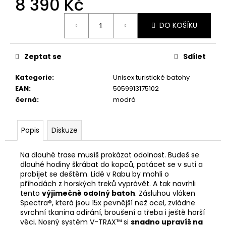
8 390 Kč
č
u
Měrná
j
DO KOŠÍKU
cena:
e
m
e
Zeptat se
Sdílet
Kategorie
:
Unisex turistické batohy
RIEKER
EAN
:
5059913175102
44760-
černá
:
modrá
35
1
998
Popis
Diskuze
Kč
Na dlouhé trase musíš prokázat odolnost. Budeš se
dlouhé hodiny škrábat do kopců, potácet se v suti a
probíjet se deštěm. Lidé v Rabu by mohli o
příhodách z horských treků vyprávět. A tak navrhli
tento
výjimečně odolný batoh
. Zásluhou vláken
Spectra®, která jsou 15x pevnější než ocel, zvládne
svrchní tkanina odírání, broušení a třeba i ještě horší
věci. Nosný systém V-TRAX™ si
snadno upravíš na