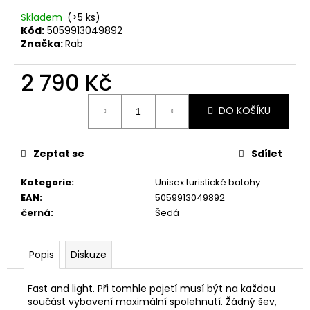
č
u
Skladem
(>5 ks)
j
Kód:
5059913049892
Značka:
Rab
e
m
2 790 Kč
e
Měrná
DO KOŠÍKU
cena:
RIEKER
44760-
35
Zeptat se
Sdílet
1
998
Kategorie
:
Unisex turistické batohy
Kč
EAN
:
5059913049892
černá
:
Šedá
Popis
Diskuze
Fast and light. Při tomhle pojetí musí být na každou
součást vybavení maximální spolehnutí. Žádný šev,