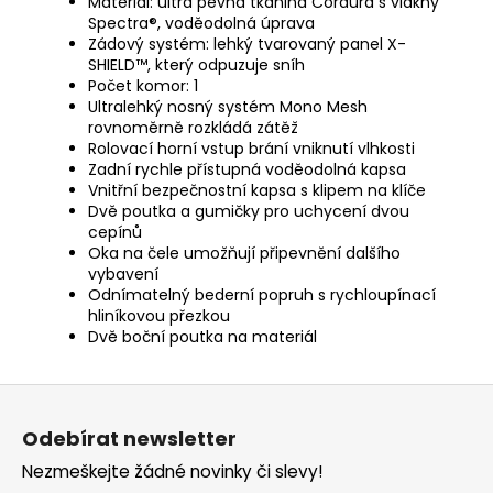
Materiál: ultra pevná tkanina Cordura s vlákny
Spectra®, voděodolná úprava
Zádový systém: lehký tvarovaný panel X-
SHIELD™, který odpuzuje sníh
Počet komor: 1
Ultralehký nosný systém Mono Mesh
rovnoměrně rozkládá zátěž
Rolovací horní vstup brání vniknutí vlhkosti
Zadní rychle přístupná voděodolná kapsa
Vnitřní bezpečnostní kapsa s klipem na klíče
Dvě poutka a gumičky pro uchycení dvou
cepínů
Oka na čele umožňují připevnění dalšího
vybavení
Odnímatelný bederní popruh s rychloupínací
hliníkovou přezkou
Dvě boční poutka na materiál
Z
á
Odebírat newsletter
p
Nezmeškejte žádné novinky či slevy!
a