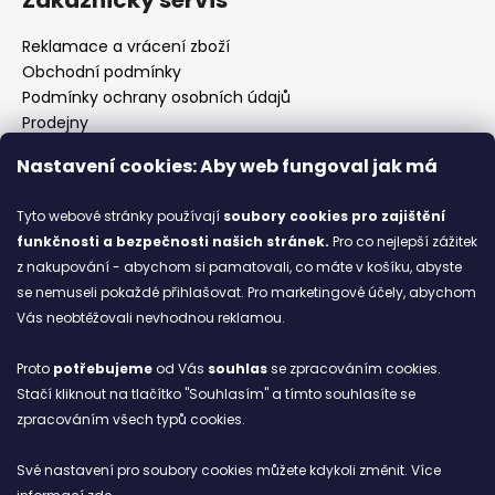
Reklamace a vrácení zboží
Obchodní podmínky
Podmínky ochrany osobních údajů
Prodejny
Kontakty
Nastavení cookies: Aby web fungoval jak má
Značky
Tyto webové stránky používají
soubory cookies
pro zajištění
funkčnosti a bezpečnosti našich stránek.
Pro co nejlepší zážitek
Blog
z nakupování - abychom si pamatovali, co máte v košíku, abyste
se nemuseli pokaždé přihlašovat. Pro marketingové účely, abychom
Ze starých bot staronové
Vás neobtěžovali nevhodnou reklamou.
6.2.2026
Proto
potřebujeme
od Vás
souhlas
se zpracováním cookies.
ARCHIV
Stačí kliknout na tlačítko "Souhlasím" a tímto souhlasíte se
zpracováním všech typů cookies.
Facebook
Své nastavení pro soubory cookies můžete kdykoli změnit. Více