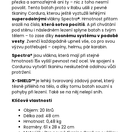
přezka a samozřejmě ani ty – nic z toho nesmí
povolit. Tento batoh proto v Rabu ušili z pevné
tkaniny Cordura, kterou ještě vyztužili lehkými
superodolnými
vlákny
Spectra®. Hmotnost přitom
srazili na čísla,
která sotva pocítíš
. A při chvátání
pod stěnu i následném lezení splyne batoh s tvým
tělem – to zase díky
nosnému systému v podobě
vesty
. Zvenčí každopádně upneš vše, co pro svou
výzvu potřebuješ – cepíny, helmu, pár karabin.
Spectra®
jsou vlákna, která mají při stejné
hmotnosti 15x vyšší pevnost než ocel. Ve spojení s
Cordurou vytváří tkaninu neskutečně odolnou vůči
protržení.
X-SHIELD™
je lehký tvarovaný zádový panel, který
těsně přiléhá na tělo, a díky tomu batoh souzní s
pohyby při lezení. Také se na něj nelepí sníh.
Klíčové vlastnosti
Objem: 20 litrů
Délka zad: 48 cm
Hmotnost: 0,48 kg
Rozměry: 61 x 28 x 22 cm