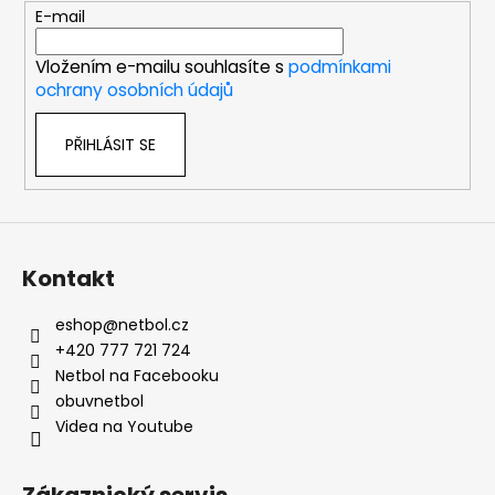
t
E-mail
í
Vložením e-mailu souhlasíte s
podmínkami
ochrany osobních údajů
PŘIHLÁSIT SE
Kontakt
eshop
@
netbol.cz
+420 777 721 724
Netbol na Facebooku
obuvnetbol
Videa na Youtube
Zákaznický servis