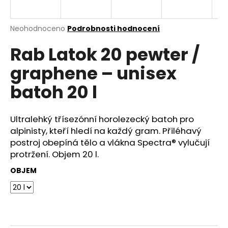
a
j
Průměrné
Neohodnoceno
Podrobnosti hodnocení
í
hodnocení
Rab Latok 20 pewter /
produktu
t
je
?
graphene – unisex
0,0
z
batoh 20 l
5
hvězdiček.
Ultralehký třísezónní horolezecký batoh pro
HLEDAT
alpinisty, kteří hledí na každý gram. Přiléhavý
postroj obepíná tělo a vlákna Spectra® vylučují
protržení. Objem 20 l.
D
OBJEM
o
p
o
r
u