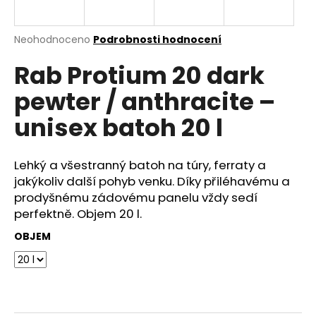
a
j
Průměrné
Neohodnoceno
Podrobnosti hodnocení
í
hodnocení
Rab Protium 20 dark
produktu
t
je
?
pewter / anthracite –
0,0
z
unisex batoh 20 l
5
hvězdiček.
Lehký a všestranný batoh na túry, ferraty a
HLEDAT
jakýkoliv další pohyb venku. Díky přiléhavému a
prodyšnému zádovému panelu vždy sedí
perfektně. Objem 20 l.
D
OBJEM
o
p
o
r
u