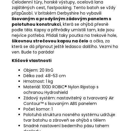
Celodenní túry, horské výstupy, ocelová lana
zajištěných cest, fastpacking. Tento batoh se vždy
přizpůsobí. V britském Derbyshire ho vybavili
lisovaným a prodyšným zádovým panelem s
polotuhou konstrukcí
, která se ohýbá přesně
podle těla. Kapsy a přihrádky umístili tam, kde jsou
nejvíce potřeba. Přidali taky poutka na trekové hole,
šikovnou strečovou kapsu na čelo
a očka, za
která se dá připnout ještě ledasco dalšího. Vezmi ho
ven. Bude to paráda!
Klíčové vlastnosti
Objem: 20 litrů
Délka zad: 48-53 cm
Hmotnost: 1 kg
Materiál: 100D ROBIC® Nylon Ripstop s
ochranou Hydroshield
Zádový systém: nastavitelný a tvarovaný Air
Contour™ s lisovaným ABS panelem
Počet komor: 1
Polotuhá struktura nosného systému udržuje
tvar batohu a zároveň se ohýbá s tělem
Snadné nastavení bederního pásu tahem