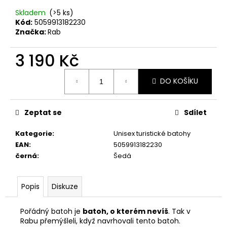
č
u
Skladem
(>5 ks)
j
Kód:
5059913182230
Značka:
Rab
e
m
3 190 Kč
e
Měrná
DO KOŠÍKU
cena:
RIEKER
44760-
35
Zeptat se
Sdílet
1
998
Kategorie
:
Unisex turistické batohy
Kč
EAN
:
5059913182230
černá
:
Šedá
Popis
Diskuze
Pořádný batoh je
batoh, o kterém nevíš
. Tak v
Rabu přemýšleli, když navrhovali tento batoh.