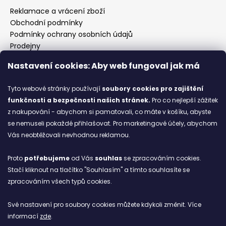
Reklamace a vrácení zboží
Obchodní podmínky
Podmínky ochrany osobních údajů
Prodejny
Kontakty
Nastavení cookies: Aby web fungoval jak má
Značky
Tyto webové stránky používají
soubory cookies
pro zajištění
funkčnosti a bezpečnosti našich stránek.
Pro co nejlepší zážitek
Blog
z nakupování - abychom si pamatovali, co máte v košíku, abyste
se nemuseli pokaždé přihlašovat. Pro marketingové účely, abychom
Ze starých bot staronové
Vás neobtěžovali nevhodnou reklamou.
6.2.2026
Proto
potřebujeme
od Vás
souhlas
se zpracováním cookies.
ARCHIV
Stačí kliknout na tlačítko "Souhlasím" a tímto souhlasíte se
zpracováním všech typů cookies.
Facebook
Své nastavení pro soubory cookies můžete kdykoli změnit. Více
informací
zde
.