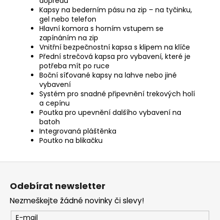
dopředu
Kapsy na bederním pásu na zip – na tyčinku,
gel nebo telefon
Hlavní komora s horním vstupem se
zapínáním na zip
Vnitřní bezpečnostní kapsa s klipem na klíče
Přední strečová kapsa pro vybavení, které je
potřeba mít po ruce
Boční síťované kapsy na lahve nebo jiné
vybavení
Systém pro snadné připevnění trekových holí
a cepínu
Poutka pro upevnění dalšího vybavení na
batoh
Integrovaná pláštěnka
Poutko na blikačku
Z
á
Odebírat newsletter
p
Nezmeškejte žádné novinky či slevy!
a
t
E-mail