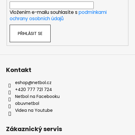
í
Vložením e-mailu souhlasíte s
podmínkami
ochrany osobních údajů
PŘIHLÁSIT SE
Kontakt
eshop
@
netbol.cz
+420 777 721 724
Netbol na Facebooku
obuvnetbol
Videa na Youtube
Zákaznický servis