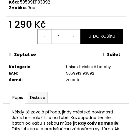
č
Kód:
5059913193892
u
Značka:
Rab
j
e
1 290 Kč
m
Měrná
e
DO KOŠÍKU
cena:
DÍVČÍ
Zeptat se
Sdílet
PAPUČKY
FARE
4111451
Kategorie
:
Unisex turistické batohy
448
EAN
:
5059913193892
Kč
černá
:
zelená
Popis
Diskuze
Někdy tě zavolá příroda, jindy městské povinnosti.
Jak s tím naložíš, je na tobě. Každopádně tenhle
batoh od Rabu s tebou může jít
kdykoliv kamkoliv
.
Díky lehkému a prodyšnému zádovému systému Air