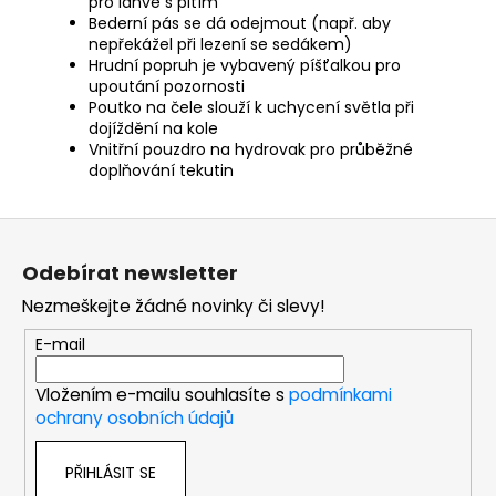
pro lahve s pitím
Bederní pás se dá odejmout (např. aby
nepřekážel při lezení se sedákem)
Hrudní popruh je vybavený píšťalkou pro
upoutání pozornosti
Poutko na čele slouží k uchycení světla při
dojíždění na kole
Vnitřní pouzdro na hydrovak pro průběžné
doplňování tekutin
Z
á
Odebírat newsletter
p
Nezmeškejte žádné novinky či slevy!
a
t
E-mail
í
Vložením e-mailu souhlasíte s
podmínkami
ochrany osobních údajů
PŘIHLÁSIT SE