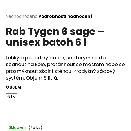
a
j
Průměrné
Neohodnoceno
Podrobnosti hodnocení
í
hodnocení
Rab Tygen 6 sage –
produktu
t
je
?
unisex batoh 6 l
0,0
z
5
hvězdiček.
Lehký a pohodlný batoh, se kterým se dá
sednout na kolo, protáhnout se městem nebo se
HLEDAT
prosmýknout skalní stěnou. Prodyšný zádový
systém. Objem 6 litrů.
OBJEM
D
o
p
o
r
u
Skladem
(>5 ks)