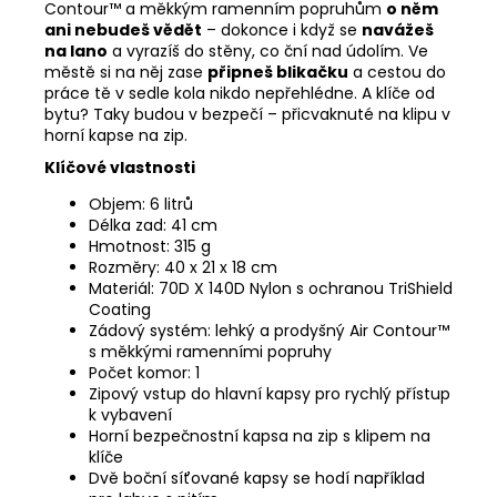
Contour™ a měkkým ramenním popruhům
o něm
ani nebudeš vědět
– dokonce i když se
navážeš
na lano
a vyrazíš do stěny, co ční nad údolím. Ve
městě si na něj zase
připneš blikačku
a cestou do
práce tě v sedle kola nikdo nepřehlédne. A klíče od
bytu? Taky budou v bezpečí – přicvaknuté na klipu v
horní kapse na zip.
Klíčové vlastnosti
Objem: 6 litrů
Délka zad: 41 cm
Hmotnost: 315 g
Rozměry: 40 x 21 x 18 cm
Materiál: 70D X 140D Nylon s ochranou TriShield
Coating
Zádový systém: lehký a prodyšný Air Contour™
s měkkými ramenními popruhy
Počet komor: 1
Zipový vstup do hlavní kapsy pro rychlý přístup
k vybavení
Horní bezpečnostní kapsa na zip s klipem na
klíče
Dvě boční síťované kapsy se hodí například