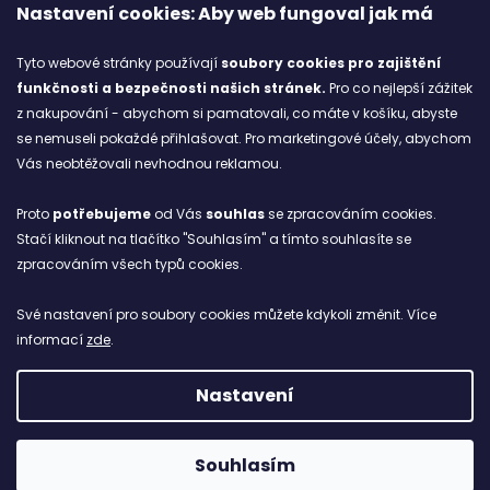
Značky
Nastavení cookies: Aby web fungoval jak má
Tyto webové stránky používají
soubory cookies
pro zajištění
Blog
funkčnosti a bezpečnosti našich stránek.
Pro co nejlepší zážitek
z nakupování - abychom si pamatovali, co máte v košíku, abyste
Ze starých bot staronové
se nemuseli pokaždé přihlašovat. Pro marketingové účely, abychom
6.2.2026
Vás neobtěžovali nevhodnou reklamou.
ARCHIV
Proto
potřebujeme
od Vás
souhlas
se zpracováním cookies.
Stačí kliknout na tlačítko "Souhlasím" a tímto souhlasíte se
zpracováním všech typů cookies.
Facebook
Své nastavení pro soubory cookies můžete kdykoli změnit. Více
informací
zde
.
NETBOL
Nastavení
Vytvořil Shoptet
Copyright 2026
NETBOL
. Všechna práva vyhrazena.
Souhlasím