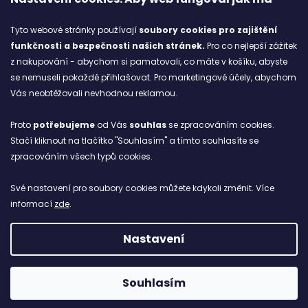
Značky
Tyto webové stránky používají
soubory cookies
pro zajištění
funkčnosti a bezpečnosti našich stránek.
Pro co nejlepší zážitek
Blog
z nakupování - abychom si pamatovali, co máte v košíku, abyste
se nemuseli pokaždé přihlašovat. Pro marketingové účely, abychom
Ze starých bot staronové
Vás neobtěžovali nevhodnou reklamou.
6.2.2026
Proto
potřebujeme
od Vás
souhlas
se zpracováním cookies.
ARCHIV
Stačí kliknout na tlačítko "Souhlasím" a tímto souhlasíte se
zpracováním všech typů cookies.
Facebook
Své nastavení pro soubory cookies můžete kdykoli změnit. Více
informací
zde
.
Nastavení
Vytvořil Shoptet
Copyright 2026
NETBOL
. Všechna práva vyhrazena.
Souhlasím