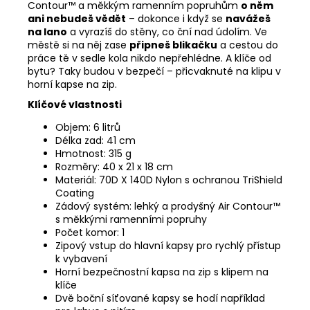
Contour™ a měkkým ramenním popruhům
o něm
ani nebudeš vědět
– dokonce i když se
navážeš
na lano
a vyrazíš do stěny, co ční nad údolím. Ve
městě si na něj zase
připneš blikačku
a cestou do
práce tě v sedle kola nikdo nepřehlédne. A klíče od
bytu? Taky budou v bezpečí – přicvaknuté na klipu v
horní kapse na zip.
Klíčové vlastnosti
Objem: 6 litrů
Délka zad: 41 cm
Hmotnost: 315 g
Rozměry: 40 x 21 x 18 cm
Materiál: 70D X 140D Nylon s ochranou TriShield
Coating
Zádový systém: lehký a prodyšný Air Contour™
s měkkými ramenními popruhy
Počet komor: 1
Zipový vstup do hlavní kapsy pro rychlý přístup
k vybavení
Horní bezpečnostní kapsa na zip s klipem na
klíče
Dvě boční síťované kapsy se hodí například