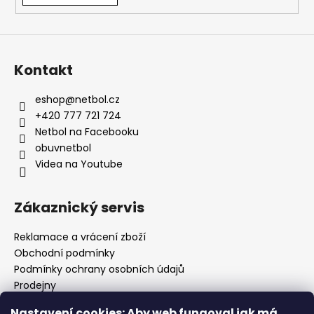
Kontakt
eshop
@
netbol.cz
+420 777 721 724
Netbol na Facebooku
obuvnetbol
Videa na Youtube
Zákaznický servis
Reklamace a vrácení zboží
Obchodní podmínky
Podmínky ochrany osobních údajů
Prodejny
Kontakty
Nastavení cookies: Aby web fungoval jak má