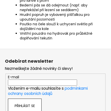
pro lahve s pitím
Bederní pás se dá odejmout (např. aby
nepřekážel při lezení se sedákem)
Hrudní popruh je vybavený píšťalkou pro
upoutání pozornosti
Poutko na čele slouží k uchycení světla při
dojíždění na kole
Vnitřní pouzdro na hydrovak pro průběžné
doplňování tekutin
Z
á
Odebírat newsletter
p
Nezmeškejte žádné novinky či slevy!
a
t
E-mail
í
Vložením e-mailu souhlasíte s
podmínkami
ochrany osobních údajů
PŘIHLÁSIT SE