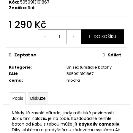
č
Kód:
5059913191867
u
Značka:
Rab
j
e
1 290 Kč
m
Měrná
e
DO KOŠÍKU
cena:
PRIMIGI
Zeptat se
Sdílet
2418511
1
Kategorie
:
Unisex turistické batohy
898
Kč
EAN
:
5059913191867
černá
:
modrá
Popis
Diskuze
Někdy tě zavolá příroda, jindy městské povinnosti.
Jak s tím naložíš, je na tobě. Každopádně tenhle
batoh od Rabu s tebou může jít
kdykoliv kamkoliv
.
Díky lehkému a prodyšnému zádovému systému Air