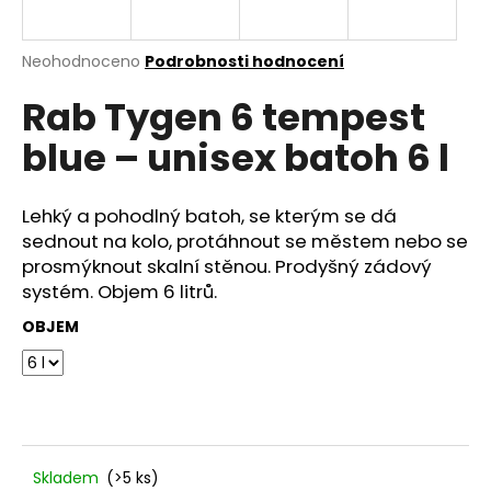
a
j
Průměrné
Neohodnoceno
Podrobnosti hodnocení
í
hodnocení
Rab Tygen 6 tempest
produktu
t
je
?
blue – unisex batoh 6 l
0,0
z
5
hvězdiček.
Lehký a pohodlný batoh, se kterým se dá
sednout na kolo, protáhnout se městem nebo se
HLEDAT
prosmýknout skalní stěnou. Prodyšný zádový
systém. Objem 6 litrů.
OBJEM
D
o
p
o
r
u
Skladem
(>5 ks)